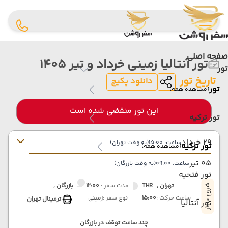
صفحه اصلی
تور آنتالیا زمینی خرداد و تیر 1405
تور
تاریخ تور
دانلود پکیج
تور
(مشاهده همه)
این تور منقضی شده است
تور ترکیه
29 خرداد
ساعت: 15:00
(به وقت تهران)
تور ترکیه
(مشاهده همه)
05 تیر
ساعت: 09:00
(به وقت بازرگان)
تور فتحیه
تهران ,
THR
مدت سفر :
12:00
بازرگان ,
شروع سفر
ساعت حرکت :
15:00
نوع سفر :
زمینی
ترمینال تهران
تور آنتالیا
چند ساعت توقف در بازرگان