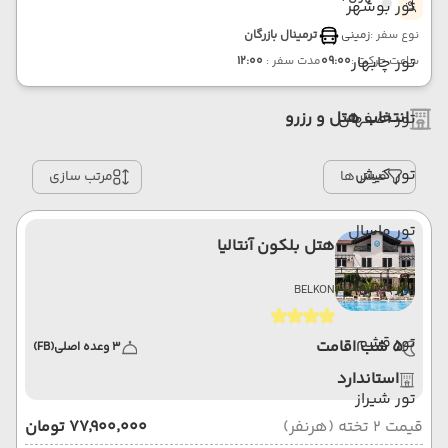
تور بوشهر
نوع سفر :
زمینی
ترمینال بازرگان
تور چابهار
ساعت حرکت :
09:00
مدت سفر :
12:00
انتخاب هتل و رزرو
تور اصفهان
تور کیش
فیلتر ها
مرتب سازی
تور ماسال
هتل بلکون آنتالیا
تور مشهد
BELKON
تور قشم
5 شب اقامت
3 وعده اصلی
(FB)
استاندارد
تور شیراز
قیمت 2 تخته (هرنفر)
۷۷٬۹۰۰٬۰۰۰ تومان