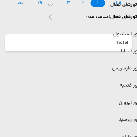
قبل
1
2
3
129
بعد
تورهای فعال
تورهای فعال
(مشاهده همه)
ر استانبول
hotel
ر آنتالیا
ر مارماریس
ر فتحیه
ر ایروان
ر روسیه
ر مالزی