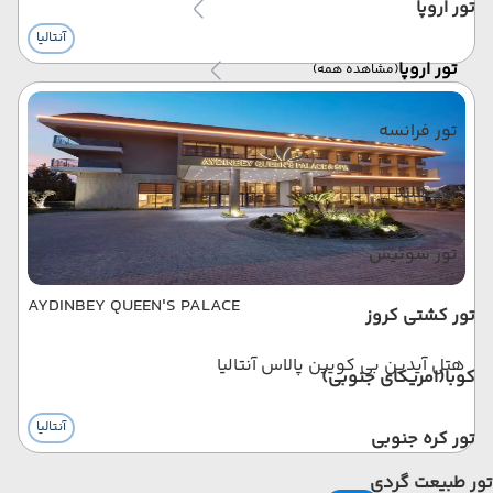
تور اروپا
آنتالیا
تور اروپا
(مشاهده همه)
تور فرانسه
تور هلند
تور سوئیس
AYDINBEY QUEEN'S PALACE
تور کشتی کروز
هتل آیدین بی کویین پالاس آنتالیا
کوبا(امریکای جنوبی)
آنتالیا
تور کره جنوبی
تور طبیعت گردی