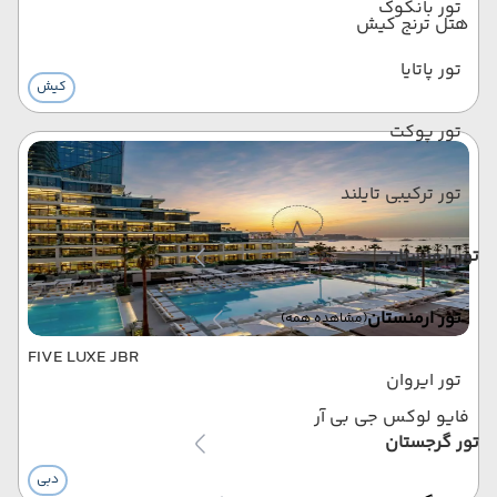
تور بانکوک
هتل ترنج کیش
تور پاتایا
کیش
تور پوکت
تور ترکیبی تایلند
تور ارمنستان
تور ارمنستان
(مشاهده همه)
FIVE LUXE JBR
تور ایروان
فایو لوکس جی بی آر
تور گرجستان
دبی