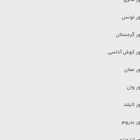
ور تونس
ر گرجستان
ور کوش آداسی
ر عمان
ر وان
ر تایلند
ر بدروم
ر اندونزی