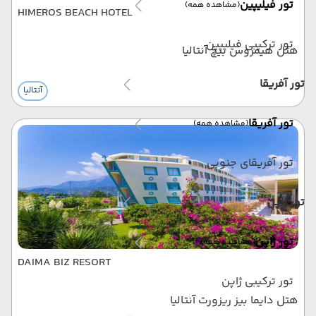
تور فیلیپین
(مشاهده همه)
HIMEROS BEACH HOTEL
تور ترکیبی فیلیپین
هتل هیمروس بیچ آنتالیا
تور آفریقا
آنتالیا
تور آفریقا
(مشاهده همه)
تور آفریقای جنوبی
تور ژاپن
تور ژاپن
(مشاهده همه)
DAIMA BIZ RESORT
تور ترکیبی ژاپن
هتل دایما بیز ریزورت آنتالیا