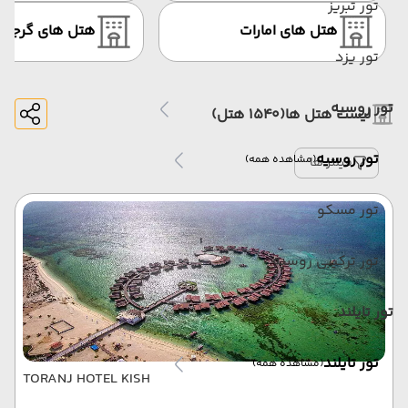
تور تبریز
هتل های امارات
هتل های گرجست
تور یزد
تور روسیه
لیست هتل ها
(1540 هتل)
تور روسیه
(مشاهده همه)
فیلتر ها
تور مسکو
تور ترکیبی روسیه
تور تایلند
تور تایلند
(مشاهده همه)
TORANJ HOTEL KISH