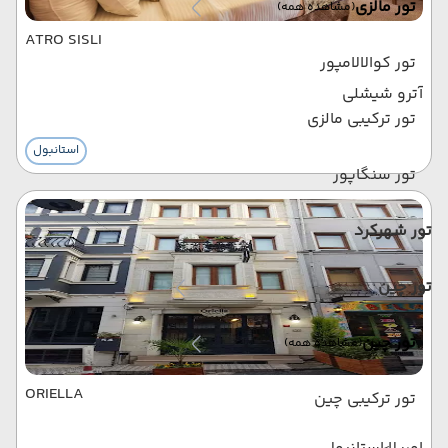
تور مالزی
(مشاهده همه)
ATRO SISLI
تور کوالالامپور
آترو شیشلی
تور ترکیبی مالزی
استانبول
تور سنگاپور
تور شهرکرد
تور چین
تور چین
(مشاهده همه)
ORIELLA
تور ترکیبی چین