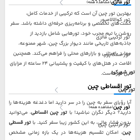
تور مالزی
(مشاهده همه)
بهترین تور چین آن است که ترکیبی از خدمات کامل،
تور کوالالامپور
گشت‌های تخصصی و برنامه‌ریزی حرفه‌ای داشته باشد. سفر
روشن با تیم مجرب خود، تورهایی شامل بازدید از
تور ترکیبی مالزی
جاذبه‌های تاریخی مانند دیوار بزرگ چین، شهر ممنوعه،
معابد باستانی و بازارهای محلی را فراهم می‌کند. همچنین
تور سنگاپور
اقامت در هتل‌های با کیفیت و پشتیبانی ۲۴ ساعته از مزایای
تور شهرکرد
این تورهاست.
تور اقساطی چین
تور چین
آیا رؤیای سفر به چین را در سر دارید اما دغدغه هزینه‌ها را
تور چین
(مشاهده همه)
دارید؟ دیگر نگران نباشید! با
تور چین اقساطی
، می‌توانید
بدون فشار مالی، به این کشور زیبا سفر کنید. با
تور قسطی
تور ترکیبی چین
چین
، امکان تقسیم هزینه‌ها در یک بازه زمانی مشخص