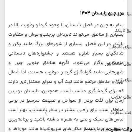
تور چین تابستان 1404
زا امارات (دبی)
سفر به چین در فصل تابستان، با وجود گرما و رطوبت بالا در
زا تایلند
بسیاری از مناطق، می‌تواند تجربه‌ای پرجنب‌وجوش و متفاوت
باشد. در این فصل، بسیاری از شهرهای بزرگ مانند پکن و
زای تایوان
شانگهای بسیار شلوغ هستند و جشنواره‌های تابستانی
متعددی برگزار می‌شود. اگرچه مناطق جنوبی چین و
زای سنگاپور
شهرهایی مانند گوانگ‌ژو گرم و مرطوب هستند، اما شمال
زای ژاپن
چین و مناطق مرتفع مانند تبت آب و هوای معتدل‌تری دارند
که برای گردشگری مناسب است. همچنین، تابستان بهترین
زای برزیل
زمان برای لذت بردن از سواحل و طبیعت سرسبز در برخی
مناطق است. برای راحتی بیشتر در سفر تابستانی، بهتر است
قت سفارت
لباس‌های سبک و نخی به همراه داشته باشید و برنامه‌ریزی
دقیقی برای بازدید از مکان‌های سرپوشیده مانند موزه‌ها و
وقت سفارت
(مشاهده همه)