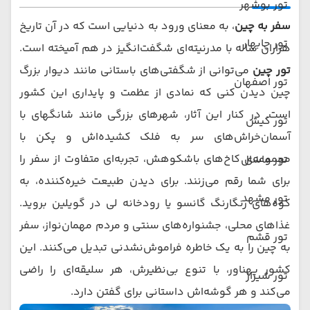
تور بوشهر
سفر به چین
، به معنای ورود به دنیایی است که در آن تاریخ
تور چابهار
هزاران ساله با مدرنیته‌ای شگفت‌انگیز در هم آمیخته است.
تور چین
می‌توانی از شگفتی‌های باستانی مانند دیوار بزرگ
تور اصفهان
چین دیدن کنی که نمادی از عظمت و پایداری این کشور
است. در کنار این آثار، شهرهای بزرگی مانند شانگهای با
تور کیش
آسمان‌خراش‌های سر به فلک کشیده‌اش و پکن با
مجموعه‌ی کاخ‌های باشکوهش، تجربه‌ای متفاوت از سفر را
تور ماسال
برای شما رقم می‌زنند. برای دیدن طبیعت خیره‌کننده، به
تور مشهد
کوه‌های رنگارنگ گانسو یا رودخانه لی در گویلین بروید.
غذاهای محلی، جشنواره‌های سنتی و مردم مهمان‌نواز، سفر
تور قشم
به چین را به یک خاطره فراموش‌نشدنی تبدیل می‌کنند. این
کشور پهناور، با تنوع بی‌نظیرش، هر سلیقه‌ای را راضی
تور شیراز
می‌کند و هر گوشه‌اش داستانی برای گفتن دارد.