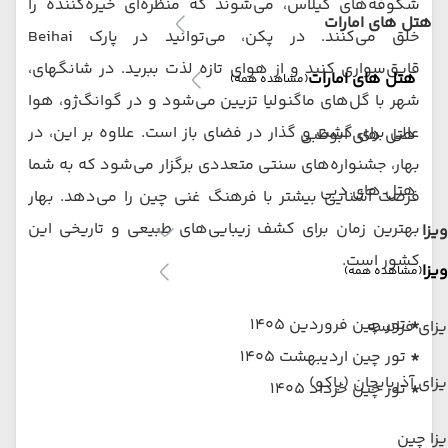
شکوفه‌های گیلاس، می‌شوند که منظره‌ای خیره‌کننده را
هتل های امارات
خلق می‌کنند. در پکن، می‌توانید در پارک Beihai
قایق‌سواری کنید و از هوای تازه لذت ببرید. در شانگهای،
هتل های امارات
(مشاهده همه)
شهر با گل‌های ماگنولیا تزیین می‌شود و در گوانگ‌ژو، هوا
عالی برای گشت و گذار در فضای باز است. علاوه بر این، در
هتل های ابوظبی
بهار، جشنواره‌های سنتی متعددی برگزار می‌شود که به شما
هتل های دبی
فرصت آشنایی بیشتر با فرهنگ غنی چین را می‌دهد. بهار
بهترین زمان برای کشف زیبایی‌های طبیعی و تاریخی این
ویزا
کشور است.
ویزا
(مشاهده همه)
*
تور چین فروردین 1405
زای فرانسه
*
تور چین اردیبهشت 1405
زای آذربایجان (باکو)
*
تور چین خرداد 1405
زا چین