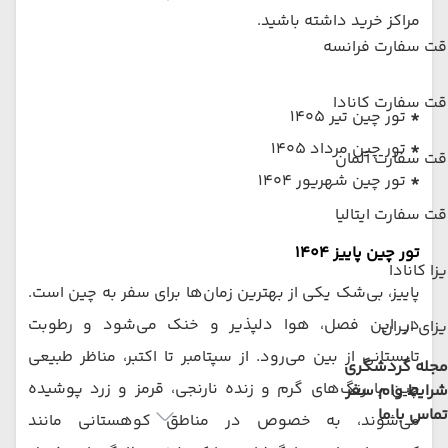
مراکز خرید داشته باشید.
قت سفارت فرانسه
ت سفارت کانادا
*
تور چین تیر 1405
*
تور چین مرداد 1405
قت سفارت آلمان
*
تور چین شهریور 1404
ت سفارت ایتالیا
تور چین پاییز 1404
زا کانادا
پاییز، بی‌شک یکی از بهترین زمان‌ها برای سفر به چین است.
در این فصل، هوا دلپذیر و خنک می‌شود و رطوبت
زای ایران
تابستانی از بین می‌رود. از سپتامبر تا اکتبر، مناظر طبیعی
مجله گردشگری
چین با رنگ‌های گرم و زنده نارنجی، قرمز و زرد پوشیده
شرایط وام سفر
تماس با ما
می‌شوند، به خصوص در مناطق کوهستانی مانند