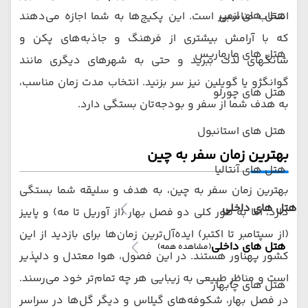
هتل های ازمیر
انتخاب مناسبی است. این پکیج‌ها به شما اجازه می‌دهند
که با آرامش بیشتری از فرهنگ و جاذبه‌های پکن و
هتل های مارماریس
شانگهای لذت ببرید و حتی به شهرهای دیگری مانند
گوانگژو یا گویلین نیز سر بزنید. انتخاب مدت زمان مناسب،
هتل های چورلو
به هدف شما از سفر و بودجه‌تان بستگی دارد.
هتل های استانبول
بهترین زمان سفر به چین
هتل های آنتالیا
بهترین زمان سفر به چین، به هدف و سلیقه شما بستگی
هتل های داخلی
دارد، اما به طور کلی دو فصل بهار (از آوریل تا مه) و پاییز
(از سپتامبر تا اکتبر) ایده‌آل‌ترین زمان‌ها برای بازدید از این
هتل های داخلی
(مشاهده همه)
کشور پهناور هستند. در این فصول، هوا معتدل و دلپذیر
است و مناظر طبیعی به زیبایی هر چه تمام‌تر خود می‌رسند.
هتل های چابهار
در فصل بهار، شکوفه‌های گیلاس و دیگر گل‌ها در سراسر