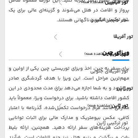
هزینه‌ای بسیار کمتر تجربه کنید. این تورها معمولاً شامل
تور فیلیپین
(مشاهده همه)
پرواز و اقامت در هتل می‌شوند و گزینه‌ای عالی برای یک
تور ترکیبی فیلیپین
سفر هیجان‌انگیز و ناگهانی هستند.
تور آفریقا
ویزای چین
تور آفریقا
(مشاهده همه)
برای سفر به چین، اخذ ویزای توریستی چین یکی از اولین و
تور آفریقای جنوبی
مهم‌ترین مراحل است. این ویزا با هدف گردشگری صادر
می‌شود و به شما اجازه می‌دهد برای مدت محدودی در این
تور ژاپن
کشور اقامت داشته باشید. برای درخواست ویزا، معمولاً باید
تور ژاپن
(مشاهده همه)
مدارکی مانند فرم درخواست تکمیل‌شده، گذرنامه با اعتبار
کافی، عکس بیومتریک و مدارک مالی برای اثبات توانایی
تور ترکیبی ژاپن
پرداخت هزینه‌های سفر ارائه دهید. همچنین، ارائه بلیط
رفت و برگشت و رزرو هتل نیز جزو الزامات است. فرآیند