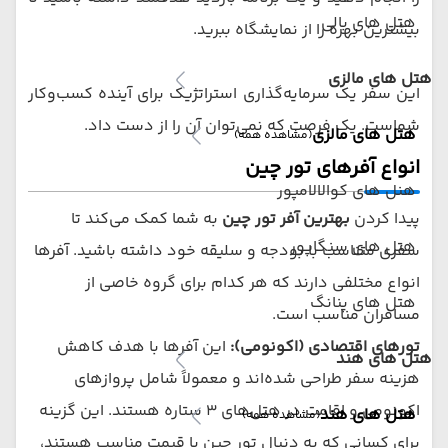
هتل های بالی
بیشترین بهره را از نمایشگاه ببرید.
هتل های مالزی
این سفر یک سرمایه‌گذاری استراتژیک برای آینده کسب‌وکار
شماست. یک فرصت که نمی‌توان آن را از دست داد.
هتل های مالزی
(مشاهده همه)
انواع آفرهای تور چین
هنل های کوالالامپور
پیدا کردن
بهترین آفر تور چین
به شما کمک می‌کند تا
هتل های سنگاپور
سفری متناسب با بودجه و سلیقه خود داشته باشید. آفرها
انواع مختلفی دارند که هر کدام برای گروه خاصی از
هتل های پنانگ
مسافران مناسب است.
تورهای اقتصادی (اکونومی):
این آفرها با هدف کاهش
هتل های هند
هزینه سفر طراحی شده‌اند و معمولاً شامل پروازهای
اکونومی و اقامت در هتل‌های ۳ ستاره هستند. این گزینه
هتل های هند
(مشاهده همه)
برای کسانی که به دنبال تور چین با قیمت مناسب هستند،