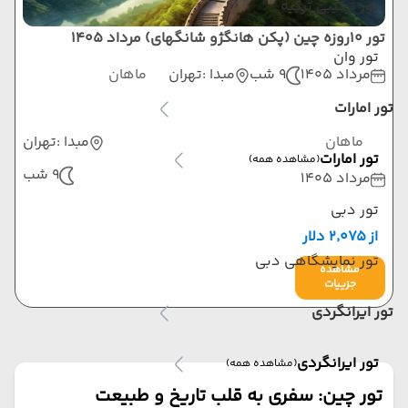
تور ترکیبی ترکیه
تور 10روزه چین (پکن هانگژو شانگهای) مرداد 1405
تور وان
مرداد 1405
9 شب
مبدا :
تهران
ماهان
تور امارات
ماهان
مبدا :
تهران
تور امارات
(مشاهده همه)
9 شب
مرداد 1405
تور دبی
از ۲٬۰۷۵ دلار
تور نمایشگاهی دبی
مشاهده
جزییات
تور ایرانگردی
تور ایرانگردی
(مشاهده همه)
تور چین: سفری به قلب تاریخ و طبیعت