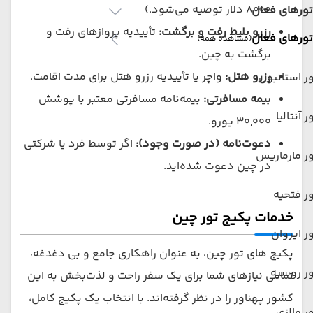
۸۰۰۰ دلار توصیه می‌شود.)
تورهای فعال
رزرو بلیط رفت و برگشت:
تأییدیه پروازهای رفت و
تورهای فعال
(مشاهده همه)
برگشت به چین.
رزرو هتل:
واچر یا تأییدیه رزرو هتل برای مدت اقامت.
ر استانبول
بیمه مسافرتی:
بیمه‌نامه مسافرتی معتبر با پوشش
ر آنتالیا
۳۰,۰۰۰ یورو.
دعوت‌نامه (در صورت وجود):
اگر توسط فرد یا شرکتی
ر مارماریس
در چین دعوت شده‌اید.
ر فتحیه
خدمات پکیج تور چین
ر ایروان
پکیج‌ های تور چین، به عنوان راهکاری جامع و بی‌ دغدغه،
ر روسیه
تمامی نیازهای شما برای یک سفر راحت و لذت‌بخش به این
کشور پهناور را در نظر گرفته‌اند. با انتخاب یک پکیج کامل،
ر مالزی