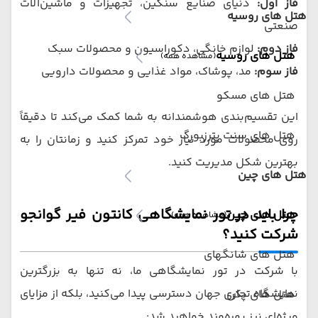
فاز اول:
دنیای صنایع سنگین، تجهیزات و ماشین‌آلات
هتل های روسیه
صنعتی
فاز دوم:
لوازم خانگی، دکوراسیون و محصولات سبک
هتل های روسیه
(مشاهده همه)
فاز سوم:
مد، پوشاک، مواد غذایی و محصولات دارویی
هتل های مسکو
این تقسیم‌بندی هوشمندانه به شما کمک می‌کند تا دقیقاً
هتل های سنت پترزبورگ
روی محصولات مورد نیاز خود تمرکز کنید و زمانتان را به
بهترین شکل مدیریت کنید.
هتل های چین
چرا باید در تور نمایشگاهی کانتون فیر گوانجو
هتل های چین
(مشاهده همه)
شرکت کنید؟
هتل های شانگهای
با شرکت در تور نمایشگاهی ما، نه تنها به بزرگترین
نمایشگاه تجاری جهان دسترسی پیدا می‌کنید، بلکه از مزایای
هتل های پکن
ویژه‌ای نیز بهره‌مند خواهید شد: