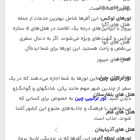
هتل های دهلی
بهترین انتخاب است.
تورهای لوکس:
این آفرها شامل بهترین خدمات از جمله
هتل های آگرا
پرواز با ایرلاین‌های درجه یک، اقامت در هتل‌های ۵ ستاره
لوکس و گشت‌های ویژه می‌شوند. اگر به دنبال سفری
هتل های گوا
بی‌نقص و راحت هستید، این تورها برای شما ایده‌آل
هستند.
هتل های جیپور
هتل های بمبئی
تور ترکیبی چین:
این تورها به شما اجازه می‌دهند که در یک
سفر، از چندین شهر مهم مانند پکن، شانگهای و گوانگ‌ژو
هتل های بلغارستان
دیدن کنید.
تور ترکیبی چین
به خصوص برای کسانی که
می‌خواهند با فرهنگ و جاذبه‌های متنوع این کشور آشنا
هتل های قطر
شوند، جذاب است.
هتل های آذربایجان
تورهای لحظه آخری:
این آفرها که در نزدیکی تاریخ پرواز