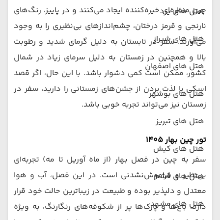
چین منظره‌ای خیره‌کننده ایجاد می‌کنند و در پاییز، رنگ‌های
هتل های یزد
نارنجی و قرمز درختان، چشم‌اندازهای بی‌نظیری را به وجود
هتل های شیراز
می‌آورند. سفر در تابستان به دلیل گرمای شدید و رطوبت
بالا و همچنین در زمستان به دلیل سرمای زیاد در شمال
هتل های اصفهان
کشور، ممکن است کمی دشوار باشد. با این حال، اگر قصد
اسکی یا لذت بردن از جشن‌های زمستانی را دارید، سفر در
هتل های بوشهر
زمستان نیز می‌تواند تجربه خوبی باشد.
هتل های تبریز
تور چین بهار 1405
هتل های کیش
سفر به چین در فصل بهار (از ماه آوریل تا مه) تجربه‌ای
بی‌نظیر و فراموش‌نشدنی است. در این فصل، آب و هوا
هتل های قشم
معتدل و دلپذیر بوده و طبیعت در زیباترین حالت خود قرار
هتل های مشهد
دارد. باغ‌ها و پارک‌ها پر از شکوفه‌های رنگارنگ، به ویژه