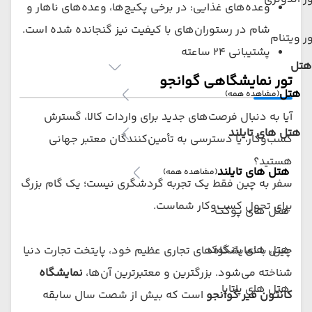
وعده‌های غذایی: در برخی پکیج‌ها، وعده‌های ناهار و
شام در رستوران‌های با کیفیت نیز گنجانده شده است.
ر ویتنام
پشتیبانی 24 ساعته
هتل
تور نمایشگاهی گوانجو
هتل
(مشاهده همه)
آیا به دنبال فرصت‌های جدید برای واردات کالا، گسترش
هتل های تایلند
کسب‌وکار، یا دسترسی به تأمین‌کنندگان معتبر جهانی
هستید؟
هتل های تایلند
(مشاهده همه)
سفر به چین فقط یک تجربه گردشگری نیست؛ یک گام بزرگ
برای تحول کسب‌وکار شماست.
هتل های پوکت
هتل های بانکوک
چین، با نمایشگاه‌های تجاری عظیم خود، پایتخت تجارت دنیا
شناخته می‌شود. بزرگترین و معتبرترین آن‌ها،
نمایشگاه
هتل های پاتایا
کانتون فیر گوانجو
است که بیش از شصت سال سابقه