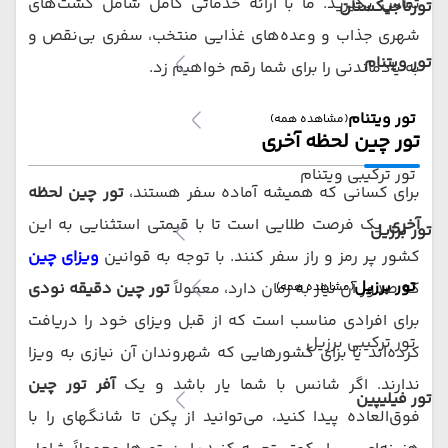
تماس بگیرید. ما با ارائه خدماتی کامل شامل گشت‌های
تورتاجیکستان
شهری جذاب و وعده‌های غذایی منتخب، سفری بی‌نقص و
تور ویتنام
به یادماندنی را برای شما رقم خواهیم زد.
تور ویتنام
(مشاهده همه)
تور چین لحظه آخری
تور ترکیبی ویتنام
برای کسانی که همیشه آماده سفر هستند،
تور چین لحظه
آخری
یک فرصت طلایی است تا با قیمتی استثنایی به این
تور برزیل
کشور پر رمز و راز سفر کنند. با توجه به قوانین
ویزای چین
تور برزیل
که صدور آن نیاز به زمان دارد، معمولاً
تور چین دقیقه نودی
(مشاهده همه)
برای افرادی مناسب است که از قبل ویزای خود را دریافت
تور ترکیبی برزیل
کرده‌اند یا برای کشورهایی که شهروندان آن نیازی به ویزا
ندارند. اگر شانس با شما یار باشد و یک
آفر تور چین
تور فیلیپین
فوق‌العاده پیدا کنید، می‌توانید از پکن تا شانگهای را با