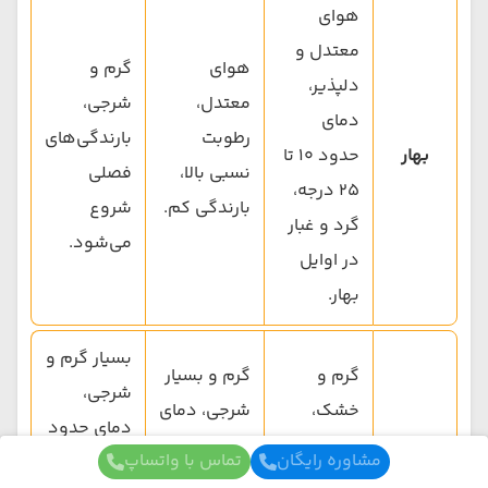
هوای
معتدل و
هوای
گرم و
دلپذیر،
معتدل،
شرجی،
دمای
رطوبت
بارندگی‌های
بهار
حدود ۱۰ تا
نسبی بالا،
فصلی
۲۵ درجه،
بارندگی کم.
شروع
گرد و غبار
می‌شود.
در اوایل
بهار.
بسیار گرم و
گرم و
گرم و بسیار
شرجی،
خشک،
شرجی، دمای
دمای حدود
دمای
حدود ۲۵ تا
مشاوره رایگان
تماس با واتساپ
۲۷ تا ۳۵
تابستان
حدود ۲۵ تا
۳۳ درجه،