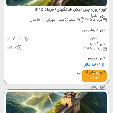
تور استانبول
تور 9روزه چین (پکن شانگهای) مرداد 1405
تور آلانیا
مرداد 1405
7 شب
مبدا :
تهران
ماهان
تور مارماریس
ماهان
مبدا :
تهران
تور آنکارا
7 شب
مرداد 1405
تور بدروم
از ۱٬۸۹۰ دلار
تور کوش آداسی
مشاهده
جزییات
تور ازمیر
تور ترابزون