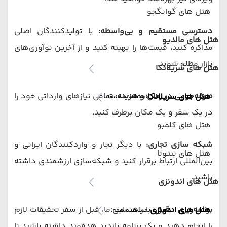
هتل های گوانگجو
دسترسی مستقیم و بی‌واسطه:
با تولیدکنندگان اصلی
هتل های مالدیو
مذاکره کنید، قیمت‌ها را بهینه کنید و از آخرین نوآوری‌های
بازار مطلع شوید.
هتل های سریلانکا
صرفه‌جویی در زمان و هزینه:
تمامی نیازهای وارداتی خود را
هتل های سریلانکا
(مشاهده همه)
در یک سفر و یک مکان برطرف کنید.
هتل های کلمبو
شبکه‌ سازی تجاری:
با دیگر تجار و واردکنندگان ایرانی و
هتل های بنتوتا
بین‌المللی ارتباط برقرار کنید و شبکه‌سازی ارزشمندی داشته
باشید.
هتل های اندونزی
برنامه‌ریزی دقیق:
با راهنمایی ما، قبل از سفر تحقیقات لازم
هتل های اندونزی
(مشاهده همه)
را انجام دهید و یک برنامه بازدید هدفمند داشته باشید تا