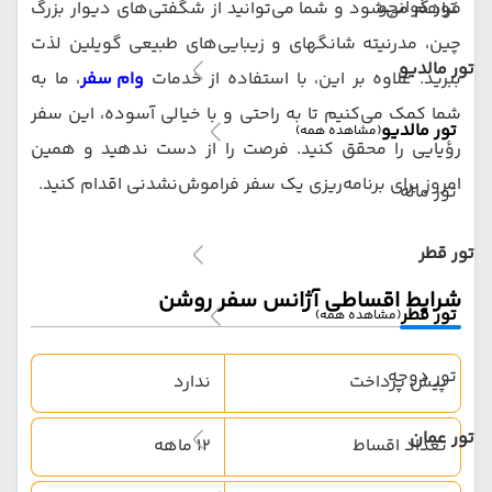
تور گوانجو
فراهم می‌شود و شما می‌توانید از شگفتی‌های دیوار بزرگ
چین، مدرنیته شانگهای و زیبایی‌های طبیعی گویلین لذت
تور مالدیو
ببرید. علاوه بر این، با استفاده از خدمات
وام سفر
، ما به
شما کمک می‌کنیم تا به راحتی و با خیالی آسوده، این سفر
تور مالدیو
(مشاهده همه)
رؤیایی را محقق کنید. فرصت را از دست ندهید و همین
امروز برای برنامه‌ریزی یک سفر فراموش‌نشدنی اقدام کنید.
تور ماله
تور قطر
شرایط اقساطی آژانس سفر روشن
تور قطر
(مشاهده همه)
تور دوحه
پیش پرداخت
ندارد
تور عمان
تعداد اقساط
12 ماهه