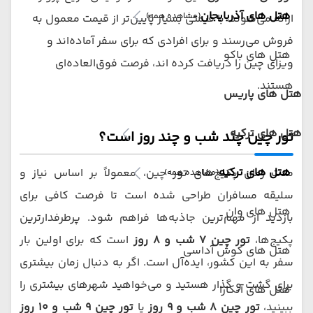
هتل های آذربایجان
(مشاهده همه)
ارائه می‌شوند، با قیمتی بسیار پایین‌تر از قیمت معمول به
فروش می‌رسند و برای افرادی که برای سفر آماده‌اند و
هتل های باکو
ویزای چین را دریافت کرده اند، فرصت فوق‌العاده‌ای
هستند.
هتل های پاریس
هتل های ترکیه
تور چین چند شب و چند روز است؟
هتل های ترکیه
مدت زمان پکیج‌های تور چین، معمولاً بر اساس نیاز و
(مشاهده همه)
سلیقه مسافران طراحی شده است تا فرصت کافی برای
هتل های وان
بازدید از مهم‌ترین جاذبه‌ها فراهم شود. پرطرفدارترین
پکیج‌ها،
تور چین ۷ شب و ۸ روز
است که برای اولین بار
هتل های کوش آداسی
سفر به این کشور، ایده‌آل است. اگر به دنبال زمان بیشتری
برای گشت و گذار هستید و می‌خواهید شهرهای بیشتری را
هتل های آنکارا
ببینید،
تور چین ۸ شب و ۹ روز
یا
تور چین ۹ شب و ۱۰ روز