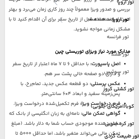
تور اروپا
بررسی و صدور ویزا معمولاً چند روز کاری زمان می‌برد و بهتر
است از چند هفته قبل از تاریخ سفر برای آن اقدام کنید تا با
تور اروپا
(مشاهده همه)
مشکل زمانی مواجه نشوید.
تور فرانسه
مدارک مورد نیاز ویزای توریستی چین
تور هلند
اصل پاسپورت:
با حداقل ۶ تا ۷ ماه اعتبار از تاریخ سفر
تور سوئیس
و دارای دو صفحه خالی پشت سر هم.
عکس پرسنلی:
دو قطعه عکس جدید، تمام‌رخ، با
تور کشتی کروز
پس‌زمینه سفید و ابعاد ۴×۶ سانتی‌متر.
فرم درخواست ویزا:
فرم تکمیل‌شده درخواست ویزا.
کوبا(امریکای جنوبی)
گواهی تمکن مالی:
نامه‌ای به زبان انگلیسی از بانک که
نشان‌دهنده موجودی حساب شما به دلار باشد. (مبلغ
تور کره جنوبی
تمکن مالی می‌تواند متغیر باشد، اما حداقل ۵۰۰۰ تا
تور طبیعت گردی