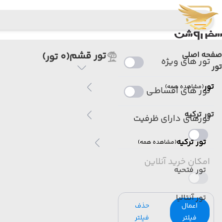
تور قشم
صفحه اصلی
(0 تور)
تور های ویژه
تور
تور
(مشاهده همه)
تور های اقساطـی
تور ترکیه
تورهای دارای ظرفیت
تور ترکیه
(مشاهده همه)
امکان خرید آنلاین
تور فتحیه
تور آنتالیا
اعمال
حذف
فیلتر
فیلتر