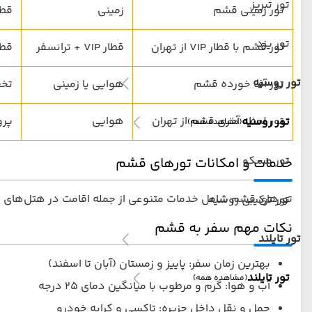
تور تبریز
تور زمینی قشم
زمینی
قطا
تور یزد
تور قشم با قطار VIP از تهران
قطار VIP + ترانسفر
قطار
تور روسیه
تور آف خورده قشم
هوایی یا زمینی
تخف
تور لحظه آخری قشم از تهران
هوایی
پرو
تور روسیه
(مشاهده همه)
تور مسکو
خدمات و امکانات تورهای قشم
تورهای قشم شامل خدمات متنوعی از جمله اقامت در هتل‌های مناسب، ترا
تور ترکیبی روسیه
نکات مهم سفر به قشم
تور تایلند
بهترین زمان سفر: پاییز و زمستان (آبان تا اسفند)
تور تایلند
(مشاهده همه)
آب و هوا: گرم و مرطوب با میانگین دمای 25 درجه
حمل و نقل داخل جزیره: تاکسی و کرایه خودرو