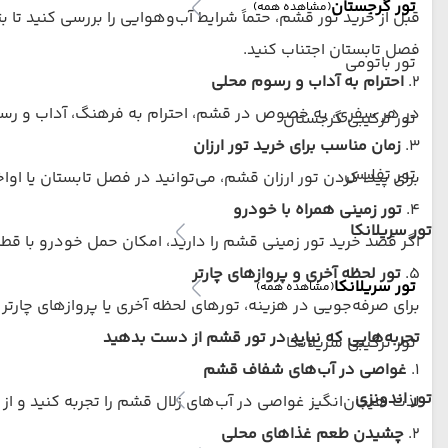
تور گرجستان
(مشاهده همه)
قبل از خرید تور قشم، حتماً شرایط آب‌وهوایی را بررسی کنید تا
فصل تابستان اجتناب کنید.
تور باتومی
۲.
احترام به آداب و رسوم محلی
در هر سفری، به خصوص در قشم، احترام به فرهنگ، آداب و رسوم 
تور ترکیبی گرجستان
۳.
زمان مناسب برای خرید تور ارزان
تور تفلیس
برای پیدا کردن تور ارزان قشم، می‌توانید در فصل تابستان یا اواخ
۴.
تور زمینی همراه با خودرو
تور سریلانکا
اگر قصد خرید تور زمینی قشم را دارید، امکان حمل خودرو با قطار ن
۵.
تور لحظه آخری و پروازهای چارتر
تور سریلانکا
(مشاهده همه)
برای صرفه‌جویی در هزینه، تورهای لحظه آخری یا پروازهای چارتر
تجربه‌هایی که نباید در تور قشم از دست بدهید
تور ترکیبی سریلانکا
۱.
غواصی در آب‌های شفاف قشم
تور اندونزی
لذت هیجان‌انگیز غواصی در آب‌های زلال قشم را تجربه کنید و از 
۲.
چشیدن طعم غذاهای محلی