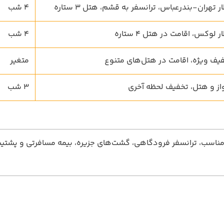
ر تهران-بندرعباس، ترانسفر به قشم، هتل 3 ستاره
4 شب
 لوکس، اقامت در هتل 4 ستاره
4 شب
یف ویژه، اقامت در هتل‌های متنوع
متغیر
از و هتل، تخفیف لحظه آخری
3 شب
نسفر فرودگاهی، گشت‌های جزیره، بیمه مسافرتی و پشتیبانی 24 ساعته می‌با