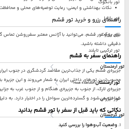
تور بانکوک
نکات بهداشتی و ایمنی: رعایت توصیه‌های محلی و محافظت در
تور پاتایا
راهنمای رزرو و خرید تور قشم
تور پوکت
برای رزرو تور قشم، می‌توانید با آژانس‌ معتبر سفرروشن تماس گ
دقیقی داشته باشید.
تور ترکیبی تایلند
راهنمای سفر به قشم
تور ارمنستان
جزیره‌ی قشم یکی از جذاب‌ترین مقاصد گردشگری در جنوب ایران 
محبوب‌ترین تورهای داخلی ایران به شمار می‌روند و این جزیره 
تور ارمنستان
(مشاهده همه)
جزیره‌ی لارک، از جنوب به جزیره‌ی هنگام و از جنوب غرب به جزای
شناخته می‌شود و گسترده‌ترین سواحل را در اختیار دارد. به دل
تور ایروان
نکاتی که باید قبل از سفر با تور قشم بدانید
تور گرجستان
۱.
وضعیت آب‌وهوا را بررسی کنید