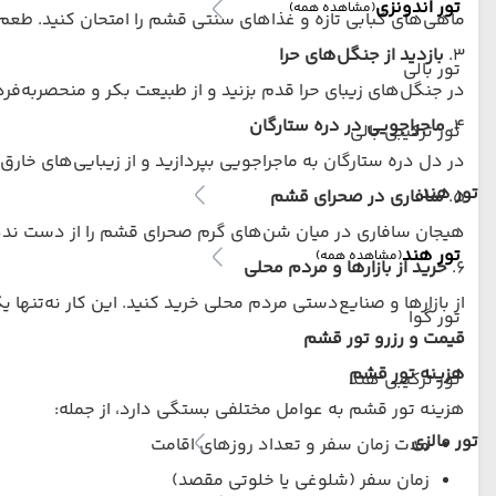
تور اندونزی
(مشاهده همه)
ماهی‌های کبابی تازه و غذاهای سنتی قشم را امتحان کنید. طعم ا
۳.
بازدید از جنگل‌های حرا
تور بالی
در جنگل‌های زیبای حرا قدم بزنید و از طبیعت بکر و منحصربه‌فرد
۴.
ماجراجویی در دره ستارگان
تور ترکیبی بالی
در دل دره ستارگان به ماجراجویی بپردازید و از زیبایی‌های خارق
تور هند
۵.
سافاری در صحرای قشم
هیجان سافاری در میان شن‌های گرم صحرای قشم را از دست ندهید
تور هند
(مشاهده همه)
۶.
خرید از بازارها و مردم محلی
از بازارها و صنایع‌دستی مردم محلی خرید کنید. این کار نه‌تنه
تور گوا
قیمت و رزرو تور قشم
هزینه تور قشم
تور ترکیبی هند
هزینه تور قشم به عوامل مختلفی بستگی دارد، از جمله:
تور مالزی
مدت زمان سفر و تعداد روزهای اقامت
زمان سفر (شلوغی یا خلوتی مقصد)