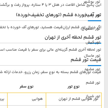
تور بوشهر
این پکیج شامل اقامت در هتل 3 یا 4 ستاره، پرواز رفت و برگشت، ترانسفر فرودگاهی و گشت‌های روزانه است.
تور آف خورده قشم (تورهای تخفیف‌خورده)
تور چابهار
اگر دنبال تور قشم ارزان‌قیمت هستید، تورهای آف خورده با تخفیف
تور اصفهان
تور قشم لحظه آخری از تهران
تور کیش
تور لحظه آخری قشم گزینه‌ای عالی برای سفر با قیمت مناسب است ک
تور ماسال
قیمت تور قشم
تور مشهد
قیمت تورهای قشم بسته به نوع سفر، زمان رزرو، خدمات ارائه ش
تور قشم
نوع تور
نوع سفر
تور شیراز
تور هوایی قشم از تهران
هوایی
پروا