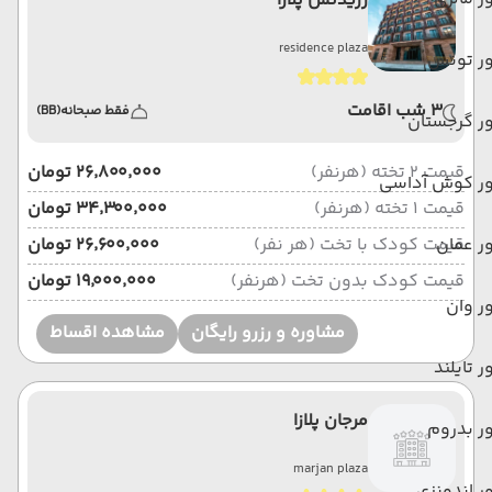
رزیدنس پلازا
residence plaza
ور تونس
3 شب اقامت
فقط صبحانه
(BB)
ر گرجستان
قیمت 2 تخته (هرنفر)
۲۶٬۸۰۰٬۰۰۰ تومان
ور کوش آداسی
قیمت 1 تخته (هرنفر)
۳۴٬۳۰۰٬۰۰۰ تومان
ر عمان
قیمت کودک با تخت (هر نفر)
۲۶٬۶۰۰٬۰۰۰ تومان
قیمت کودک بدون تخت (هرنفر)
۱۹٬۰۰۰٬۰۰۰ تومان
ر وان
مشاوره و رزرو رایگان
مشاهده اقساط
ر تایلند
مرجان پلازا
ر بدروم
marjan plaza
ر اندونزی