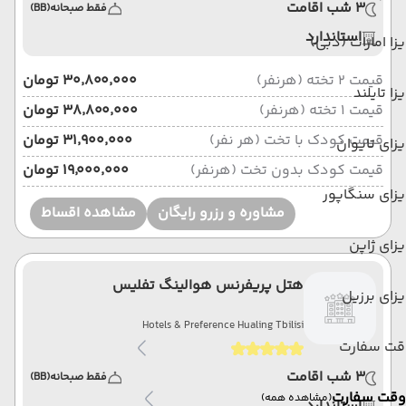
3 شب اقامت
فقط صبحانه
(BB)
استاندارد
زا امارات (دبی)
قیمت 2 تخته (هرنفر)
۳۰٬۸۰۰٬۰۰۰ تومان
زا تایلند
قیمت 1 تخته (هرنفر)
۳۸٬۸۰۰٬۰۰۰ تومان
قیمت کودک با تخت (هر نفر)
۳۱٬۹۰۰٬۰۰۰ تومان
زای تایوان
قیمت کودک بدون تخت (هرنفر)
۱۹٬۰۰۰٬۰۰۰ تومان
زای سنگاپور
مشاوره و رزرو رایگان
مشاهده اقساط
زای ژاپن
هتل پریفرنس هوالینگ تفلیس
زای برزیل
Hotels & Preference Hualing Tbilisi
قت سفارت
3 شب اقامت
فقط صبحانه
(BB)
وقت سفارت
(مشاهده همه)