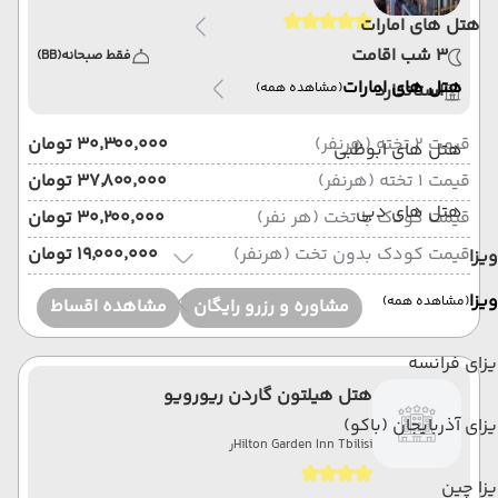
هتل های امارات
3 شب اقامت
فقط صبحانه
(BB)
هتل های امارات
استاندارد
(مشاهده همه)
قیمت 2 تخته (هرنفر)
۳۰٬۳۰۰٬۰۰۰ تومان
هتل های ابوظبی
قیمت 1 تخته (هرنفر)
۳۷٬۸۰۰٬۰۰۰ تومان
هتل های دبی
قیمت کودک با تخت (هر نفر)
۳۰٬۲۰۰٬۰۰۰ تومان
قیمت کودک بدون تخت (هرنفر)
۱۹٬۰۰۰٬۰۰۰ تومان
ویزا
ویزا
(مشاهده همه)
مشاوره و رزرو رایگان
مشاهده اقساط
زای فرانسه
هتل هیلتون گاردن ریورویو
زای آذربایجان (باکو)
رHilton Garden Inn Tbilisi
زا چین