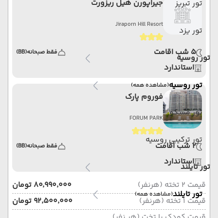
جیراپورن هیل ریزورت
تور تبریز
Jiraporn Hill Resort
تور یزد
5 شب اقامت
فقط صبحانه
(BB)
تور روسیه
استاندارد
تور روسیه
(مشاهده همه)
فوروم پارک
تور مسکو
FORUM PARK
تور ترکیبی روسیه
2 شب اقامت
فقط صبحانه
(BB)
استاندارد
تور تایلند
قیمت 2 تخته (هرنفر)
۸۰٬۹۹۰٬۰۰۰ تومان
تور تایلند
(مشاهده همه)
قیمت 1 تخته (هرنفر)
۹۲٬۵۰۰٬۰۰۰ تومان
قیمت کودک با تخت (هر نفر)