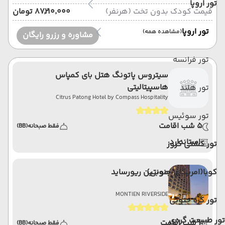
تور اروپا
قیمت کودک بدون تخت (هرنفر)
۸۷٬۲۱۰٬۰۰۰ تومان
تور اروپا
(مشاهده همه)
مشاوره و رزرو رایگان
تور فرانسه
سیتروس پاتونگ هتل بای کمپاس
هاسپیتالیتی
تور هلند
Citrus Patong Hotel by Compass Hospitality
تور سوئیس
5 شب اقامت
فقط صبحانه
(BB)
استاندارد
تور کشتی کروز
کوبا(امریکای جنوبی)
مونتین ریورساید
MONTIEN RIVERSIDE
تور کره جنوبی
تور طبیعت گردی
2 شب اقامت
فقط صبحانه
(BB)