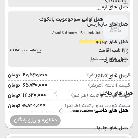
استاندارد
هتل های ازمیر
هتل آوانی سوخومویت بانکوک
هتل های مارماریس
Avani Sukhumvit Bangkok Hotel
هتل های چورلو
2 شب اقامت
فقط صبحانه
(BB)
هتل های استانبول
استاندارد
قیمت 2 تخته (هرنفر)
۱۲۰٬۵۶۰٬۰۰۰ تومان
هتل های آنتالیا
قیمت 1 تخته (هرنفر)
۱۶۵٬۷۴۰٬۰۰۰ تومان
هتل های داخلی
قیمت کودک با تخت (هر نفر)
۱۱۴٬۶۴۰٬۰۰۰ تومان
قیمت کودک بدون تخت (هرنفر)
۹۶٬۸۴۰٬۰۰۰ تومان
هتل های داخلی
(مشاهده همه)
مشاوره و رزرو رایگان
هتل های چابهار