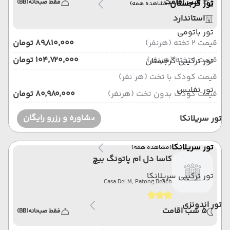
2 شب اقامت
تور گرجستان
فقط صبحانه
(BB)
(مشاهده همه)
استاندارد
تور باتومی
قیمت 2 تخته (هرنفر)
۸۹٬۸۱۰٬۰۰۰ تومان
قیمت 1 تخته (هرنفر)
۱۰۴٬۷۲۰٬۰۰۰ تومان
تور ترکیبی گرجستان
قیمت کودک با تخت (هر نفر)
تور تفلیس
قیمت کودک بدون تخت (هرنفر)
۸۰٬۹۸۰٬۰۰۰ تومان
مشاوره و رزرو رایگان
تور سریلانکا
تور سریلانکا
(مشاهده همه)
کاسا دل ام پاتونگ بیچ
تور ترکیبی سریلانکا
Casa Del M, Patong Beach
تور اندونزی
5 شب اقامت
فقط صبحانه
(BB)