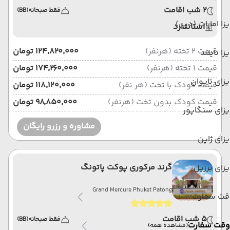
2 شب اقامت
فقط صبحانه
(BB)
زا امارات (دبی)
استاندارد
قیمت 2 تخته (هرنفر)
۱۲۴٬۸۲۰٬۰۰۰ تومان
زا تایلند
قیمت 1 تخته (هرنفر)
۱۷۴٬۲۶۰٬۰۰۰ تومان
زای تایوان
قیمت کودک با تخت (هر نفر)
۱۱۸٬۱۲۰٬۰۰۰ تومان
قیمت کودک بدون تخت (هرنفر)
۹۸٬۸۵۰٬۰۰۰ تومان
زای سنگاپور
مشاوره و رزرو رایگان
زای ژاپن
گرند مرکوری پوکت پاتونگ
زای برزیل
Grand Mercure Phuket Patong
قت سفارت
5 شب اقامت
فقط صبحانه
(BB)
وقت سفارت
(مشاهده همه)