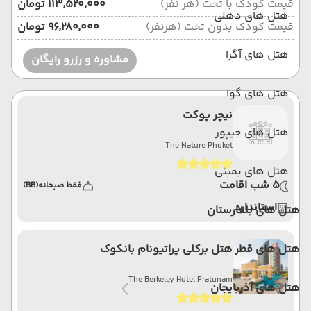
قیمت کودک با تخت (هر نفر)
۱۱۳٬۵۲۰٬۰۰۰ تومان
هتل های دهلی
قیمت کودک بدون تخت (هرنفر)
۹۶٬۲۸۰٬۰۰۰ تومان
هتل های آگرا
مشاوره و رزرو رایگان
هتل های گوا
نیچر پوکت
هتل های جیپور
The Nature Phuket
هتل های بمبئی
5 شب اقامت
فقط صبحانه
(BB)
استاندارد
هتل های بلغارستان
هتل های قطر
هتل برکلی پراتیونام بانکوک
The Berkeley Hotel Pratunam
هتل های آذربایجان