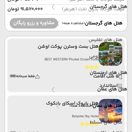
هتل های گرجستان
قیمت کودک بدون تخت (هرنفر)
۹۱٬۵۷۰٬۰۰۰ تومان
مشاوره و رزرو رایگان
هتل های گرجستان
(مشاهده همه)
هتل های تفلیس
هتل بست وسترن پوکت اوشن
هتل های باتومی
BEST WESTERN Phuket Ocean hotel
هتل های ارمنستان
5 شب اقامت
فقط صبحانه
(BB)
استاندارد
هتل های عمان
هتل بایوک اسکای بانکوک
هتل های عمان
(مشاهده همه)
Baiyoke Sky Hotel
هتل های مسقط