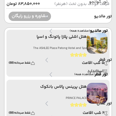
تور گوانجو
قیمت کودک بدون تخت (هرنفر)
۸۳٬۸۵۰٬۰۰۰ تومان
مشاوره و رزرو رایگان
تور مالدیو
تور مالدیو
(مشاهده همه)
هتل اشلی پلازا پاتونگ و اسپا
تور ماله
The ASHLEE Plaza Patong Hotel and Spa
تور قطر
5 شب اقامت
فقط صبحانه
(BB)
استاندارد
تور قطر
(مشاهده همه)
هتل پرینس پالاس بانکوک
تور دوحه
PRINCE PALACE
تور عمان
2 شب اقامت
فقط صبحانه
(BB)