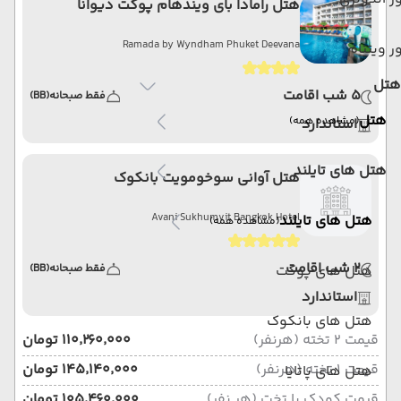
هتل رامادا بای ویندهام پوکت دیوانا
Ramada by Wyndham Phuket Deevana
ر ویتنام
هتل
5 شب اقامت
فقط صبحانه
(BB)
هتل
(مشاهده همه)
استاندارد
هتل های تایلند
هتل آوانی سوخومویت بانکوک
Avani Sukhumvit Bangkok Hotel
هتل های تایلند
(مشاهده همه)
2 شب اقامت
هتل های پوکت
فقط صبحانه
(BB)
استاندارد
هتل های بانکوک
قیمت 2 تخته (هرنفر)
۱۱۰٬۲۶۰٬۰۰۰ تومان
قیمت 1 تخته (هرنفر)
۱۴۵٬۱۴۰٬۰۰۰ تومان
هتل های پاتایا
قیمت کودک با تخت (هر نفر)
۱۰۵٬۴۶۰٬۰۰۰ تومان