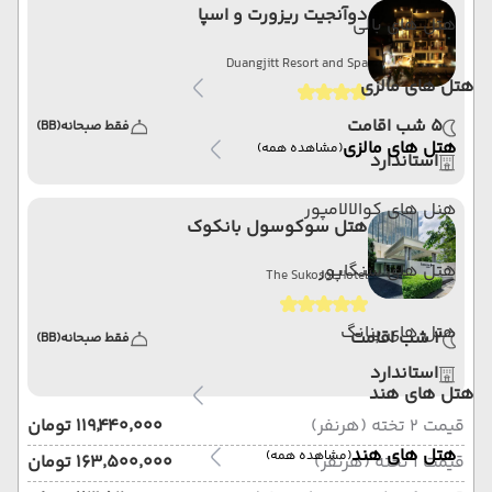
دوآنجیت ریزورت و اسپا
هتل های بالی
Duangjitt Resort and Spa
هتل های مالزی
5 شب اقامت
فقط صبحانه
(BB)
هتل های مالزی
(مشاهده همه)
استاندارد
هنل های کوالالامپور
هتل سوکوسول بانکوک
هتل های سنگاپور
The Sukosol Hotel
هتل های پنانگ
2 شب اقامت
فقط صبحانه
(BB)
استاندارد
هتل های هند
قیمت 2 تخته (هرنفر)
۱۱۹٬۴۴۰٬۰۰۰ تومان
هتل های هند
(مشاهده همه)
قیمت 1 تخته (هرنفر)
۱۶۳٬۵۰۰٬۰۰۰ تومان