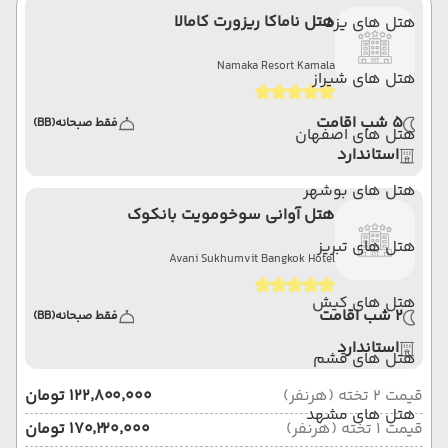
هتل ناماکا ریزورت کامالا
هتل های یزد
Namaka Resort Kamala
هتل های شیراز
5 شب اقامت
فقط صبحانه
(BB)
هتل های اصفهان
استاندارد
هتل های بوشهر
هتل آوانی سوخومویت بانکوک
هتل های تبریز
Avani Sukhumvit Bangkok Hotel
هتل های کیش
2 شب اقامت
فقط صبحانه
(BB)
استاندارد
هتل های قشم
قیمت 2 تخته (هرنفر)
۱۲۲٬۸۰۰٬۰۰۰ تومان
هتل های مشهد
قیمت 1 تخته (هرنفر)
۱۷۰٬۲۲۰٬۰۰۰ تومان