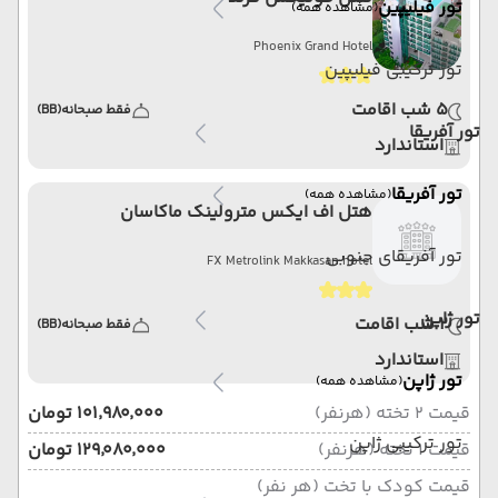
تور فیلیپین
(مشاهده همه)
Phoenix Grand Hotel
تور ترکیبی فیلیپین
5 شب اقامت
فقط صبحانه
(BB)
تور آفریقا
استاندارد
تور آفریقا
(مشاهده همه)
هتل اف ایکس مترولینک ماکاسان
تور آفریقای جنوبی
FX Metrolink Makkasan hotel
تور ژاپن
2 شب اقامت
فقط صبحانه
(BB)
استاندارد
تور ژاپن
(مشاهده همه)
قیمت 2 تخته (هرنفر)
۱۰۱٬۹۸۰٬۰۰۰ تومان
تور ترکیبی ژاپن
قیمت 1 تخته (هرنفر)
۱۲۹٬۰۸۰٬۰۰۰ تومان
قیمت کودک با تخت (هر نفر)