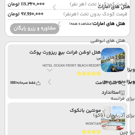
قیمت کودک با تخت (هر نفر)
۱۱۶٬۳۲۰٬۰۰۰ تومان
هتل های امارات
قیمت کودک بدون تخت (هرنفر)
۹۷٬۹۶۰٬۰۰۰ تومان
هتل های امارات
(مشاهده همه)
مشاوره و رزرو رایگان
هتل های ابوظبی
هتل اوشن فرانت بیچ ریزورت پوکت
هتل های دبی
HOTEL OCEAN FRONT BEACH RESORT
ویزا
ویزا
(مشاهده همه)
5 شب اقامت
فقط صبحانه
(BB)
استاندارد
زای فرانسه
مونتین بانکوک
زای آذربایجان (باکو)
MONTIAN
زا چین