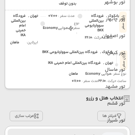
تور بوشهر
بدون توقف
بانکوک ,
فرودگاه
مدت سفر :
07:00
تهران ,
فرودگاه
پایان سفر
تور چابهار
بین‌المللی
بین‌المللی
نوع
سووارنابومی
امام
سفر
هوایی
Economy
BKK
خمینی
:
تور اصفهان
IKA
ساعت حرکت :
22:10
ایرلاین:
ماهان
تور کیش
بانکوک ,
فرودگاه بین‌المللی سووارنابومی BKK
پایان سفر
تهران ,
فرودگاه بین‌المللی امام خمینی IKA
تور ماسال
نوع سفر :
هوایی
Economy
ماهان
ساعت حرکت :
22:10
مدت سفر :
07:00
تور مشهد
انتخاب هتل و رزرو
تور قشم
فیلتر ها
مرتب سازی
تور شیراز