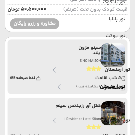
تور بانکوک
قیمت کودک بدون تخت (هرنفر)
۵۰٬۵۰۰٬۰۰۰ تومان
تور پاتایا
مشاوره و رزرو رایگان
تور پوکت
سینو مزون
تور ترکیبی تایلند
SINO MAISON
تور ارمنستان
5 شب اقامت
فقط صبحانه
(BB)
تور ارمنستان
(مشاهده همه)
استاندارد
تور ایروان
هتل آی رزیدنس سیلم
I Residence Hotel Silom
تور گرجستان