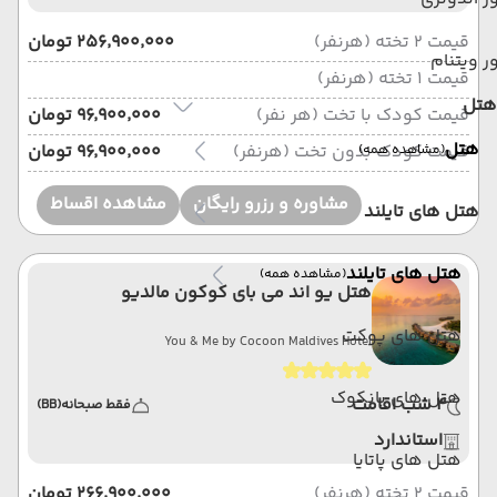
قیمت 2 تخته (هرنفر)
۲۵۶٬۹۰۰٬۰۰۰ تومان
ر ویتنام
قیمت 1 تخته (هرنفر)
هتل
قیمت کودک با تخت (هر نفر)
۹۶٬۹۰۰٬۰۰۰ تومان
هتل
قیمت کودک بدون تخت (هرنفر)
۹۶٬۹۰۰٬۰۰۰ تومان
(مشاهده همه)
مشاوره و رزرو رایگان
مشاهده اقساط
هتل های تایلند
هتل های تایلند
(مشاهده همه)
هتل یو اند می بای کوکون مالدیو
هتل های پوکت
You & Me by Cocoon Maldives Hotel
هتل های بانکوک
4 شب اقامت
فقط صبحانه
(BB)
استاندارد
هتل های پاتایا
قیمت 2 تخته (هرنفر)
۲۶۶٬۹۰۰٬۰۰۰ تومان