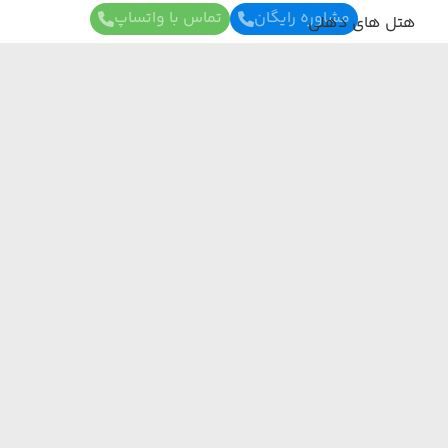
مشاوره رایگان
تماس با واتساپ
هتل های دهلی
هتل های آگرا
هتل های گوا
برای آگاهی از تور های لحظه آخری ما عضو شوید
هتل های جیپور
ما از هر مبدا و به هر مقصدی بهترین برنامه سفر
رو برات میچینیم فقط کافیه شمارتو اینجا بزاری به
هتل های بمبئی
زودی با شما تماس می‌گیریم.
هتل های بلغارستان
هتل های قطر
ارسال
هتل های آذربایجان