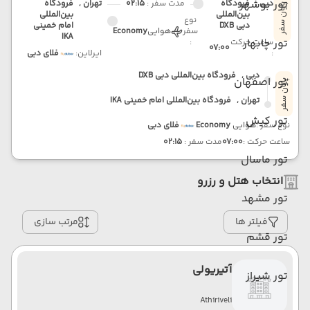
تور بوشهر
دبی ,
فرودگاه
مدت سفر :
02:15
تهران ,
فرودگاه
پایان سفر
بین‌المللی
بین‌المللی
نوع
دبی DXB
امام خمینی
سفر
هوایی
Economy
IKA
تور چابهار
ساعت حرکت
:
07:00
:
ایرلاین:
فلای دبی
دبی ,
فرودگاه بین‌المللی دبی DXB
تور اصفهان
پایان سفر
تهران ,
فرودگاه بین‌المللی امام خمینی IKA
تور کیش
نوع سفر :
هوایی
Economy
فلای دبی
ساعت حرکت :
07:00
مدت سفر :
02:15
تور ماسال
انتخاب هتل و رزرو
تور مشهد
فیلتر ها
مرتب سازی
تور قشم
آتیریولی
تور شیراز
Athiriveli