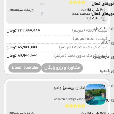
تورهای فعال
4 شب اقامت
فقط صبحانه
(BB)
تورهای فعال
(مشاهده همه)
استاندارد
ر استانبول
قیمت 2 تخته (هرنفر)
۲۳۲٬۹۰۰٬۰۰۰ تومان
قیمت 1 تخته (هرنفر)
ر آنتالیا
قیمت کودک با تخت (هر نفر)
۸۶٬۹۰۰٬۰۰۰ تومان
قیمت کودک بدون تخت (هرنفر)
۸۶٬۹۰۰٬۰۰۰ تومان
ر مارماریس
مشاوره و رزرو رایگان
مشاهده اقساط
ر فتحیه
ر ایروان
آداران پرستیژ وادو
ر روسیه
adaaran prestige vadoo
ر مالزی
4 شب اقامت
فقط صبحانه
(BB)