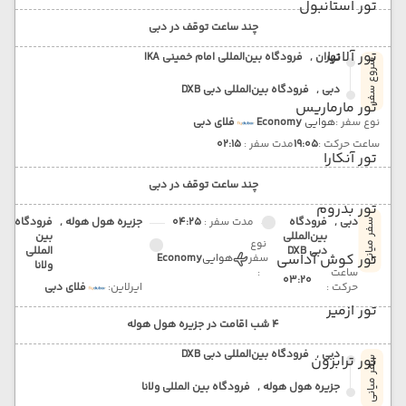
تور استانبول
چند ساعت توقف در دبی
تور آلانیا
تهران ,
فرودگاه بین‌المللی امام خمینی IKA
شروع سفر
دبی ,
فرودگاه بین‌المللی دبی DXB
تور مارماریس
نوع سفر :
هوایی
Economy
فلای دبی
ساعت حرکت :
19:05
مدت سفر :
02:15
تور آنکارا
چند ساعت توقف در دبی
تور بدروم
دبی ,
فرودگاه
مدت سفر :
04:25
جزیره هول هوله ,
فرودگاه
سفر میانی
بین‌المللی
بین
نوع
دبی DXB
المللی
تور کوش آداسی
سفر
هوایی
Economy
ولانا
ساعت
:
03:20
حرکت :
ایرلاین:
فلای دبی
تور ازمیر
4 شب اقامت در جزیره هول هوله
دبی ,
فرودگاه بین‌المللی دبی DXB
تور ترابزون
سفر میانی
جزیره هول هوله ,
فرودگاه بین المللی ولانا