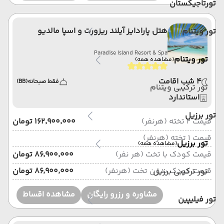
تورتاجیکستان
هتل پارادایز آیلند ریزورت و اسپا مالدیو
تور ویتنام
Paradise Island Resort & Spa
تور ویتنام
(مشاهده همه)
4 شب اقامت
فقط صبحانه
(BB)
تور ترکیبی ویتنام
استاندارد
تور برزیل
قیمت 2 تخته (هرنفر)
۱۶۲٬۹۰۰٬۰۰۰ تومان
قیمت 1 تخته (هرنفر)
تور برزیل
(مشاهده همه)
قیمت کودک با تخت (هر نفر)
۸۶٬۹۰۰٬۰۰۰ تومان
قیمت کودک بدون تخت (هرنفر)
۸۶٬۹۰۰٬۰۰۰ تومان
تور ترکیبی برزیل
مشاوره و رزرو رایگان
مشاهده اقساط
تور فیلیپین