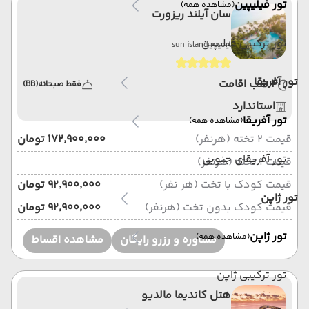
تور فیلیپین
(مشاهده همه)
سان آیلند ریزورت
تور ترکیبی فیلیپین
sun island resort
تور آفریقا
4 شب اقامت
فقط صبحانه
(BB)
استاندارد
تور آفریقا
(مشاهده همه)
قیمت 2 تخته (هرنفر)
۱۷۲٬۹۰۰٬۰۰۰ تومان
تور آفریقای جنوبی
قیمت 1 تخته (هرنفر)
قیمت کودک با تخت (هر نفر)
۹۲٬۹۰۰٬۰۰۰ تومان
تور ژاپن
قیمت کودک بدون تخت (هرنفر)
۹۲٬۹۰۰٬۰۰۰ تومان
تور ژاپن
(مشاهده همه)
مشاوره و رزرو رایگان
مشاهده اقساط
تور ترکیبی ژاپن
هتل کاندیما مالدیو