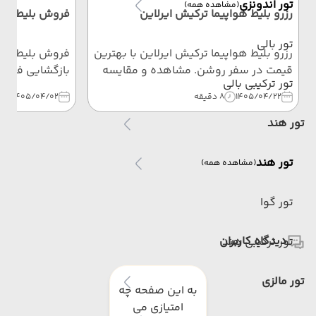
تور اندونزی
(مشاهده همه)
رزرو بلیط هواپیما ترکیش ایرلاین
فروش بلیط هوا
تور بالی
رزرو بلیط هواپیما ترکیش ایرلاین با بهترین
فروش بلیط پروا
قیمت در سفر روشن. مشاهده و مقایسه
تور ترکیبی بالی
پروازهای Turkish Airlines، آشنایی با
تیرماه به‌صورت
1405/04/22
8 دقیقه
1405/04/02
5 
قوانین بار، کلاس‌های پروازی، استرداد
می‌شود. خرید ب
بلیط، خدمات، مقاصد پروازی و خرید آنلاین
کیش.
تور هند
بلیط ترکیش.
تور هند
(مشاهده همه)
تور گوا
دیدگاه کاربران
تور ترکیبی هند
تور مالزی
به این صفحه چه
امتیازی می