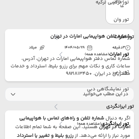
ایرلاین
تور ترکیبی ترکیه
ها
تور وان
شماره تلفن هواپیمایی امارات در تهران
تور امارات
3
دقیقه
1404/05/28
میلاد
تور امارات
(مشاهده همه)
شماره تماس دفتر هواپیمایی امارات در تهران، آدرس،
ساعات کاری و نکات مهم برای رزرو بلیط، استرداد و خدمات
تور دبی
مشتریان در ایران. +982181345
تور نمایشگاهی دبی
در این مطلب می‌خوانید
تور ایرانگردی
اگر به دنبال
شماره تلفن و راه‌های تماس با هواپیمایی
تور ایرانگردی
(مشاهده همه)
امارات در تهران
هستید، این صفحه به شما تمام اطلاعات
مورد نیاز را ارائه می‌دهد. از
رزرو بلیط و تغییر یا استرداد