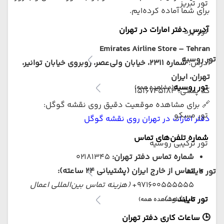
تور تبریز
برای شما آماده کرده‌ایم.
آدرس دفتر امارات در تهران
تور یزد
Emirates Airline Store – Tehran
تور روسیه
آدرس:
شماره ۲۳۱۱، خیابان ولی‌عصر، روبروی خیابان توانیر،
تهران، ایران
تور روسیه
(مشاهده همه)
کد پستی: ۱۵۱۶۷۴۵۱۸۳
🔗 برای مشاهده موقعیت دقیق روی نقشه گوگل:
تور مسکو
دفتر امارات در تهران روی نقشه گوگل
شماره تلفن‌های تماس
تور ترکیبی روسیه
شماره تماس دفتر تهران:
02181345
تماس از خارج ایران (پشتیبانی ۲۴ ساعته):
تور تایلند
971600555555+
(هزینه تماس بین‌المللی اعمال
می‌شود)
تور تایلند
(مشاهده همه)
🕒 ساعات کاری دفتر تهران