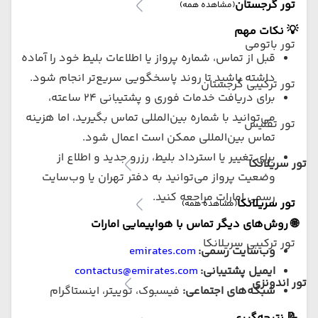
تور گرجستان
(مشاهده همه)
💡 نکات مهم
تور باتومی
قبل از تماس، شماره پرواز یا اطلاعات بلیط خود را آماده
داشته باشید تا روند پاسخگویی سریع‌تر انجام شود.
تور ترکیبی گرجستان
برای دریافت خدمات فوری و پشتیبانی ۲۴ ساعته،
می‌توانید با شماره بین‌المللی تماس بگیرید، اما هزینه
تور تفلیس
تماس بین‌المللی ممکن است اعمال شود.
برای تغییر یا استرداد بلیط، رزرو جدید و اطلاع از
تور سریلانکا
وضعیت پرواز می‌توانید به دفتر تهران یا وب‌سایت
رسمی امارات مراجعه کنید.
تور سریلانکا
(مشاهده همه)
🌐 روش‌های دیگر تماس با هواپیمایی امارات
تور ترکیبی سریلانکا
وب‌سایت رسمی:
emirates.com
ایمیل پشتیبانی:
contactus@emirates.com
تور اندونزی
شبکه‌های اجتماعی:
فیسبوک، توییتر، اینستاگرام