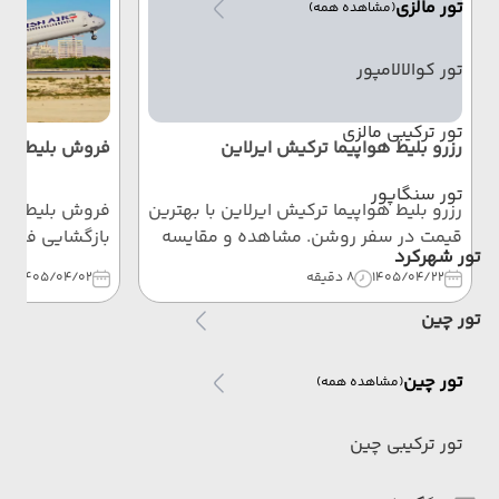
تور مالزی
(مشاهده همه)
تور کوالالامپور
تور ترکیبی مالزی
رزرو بلیط هواپیما ترکیش ایرلاین
فروش بلیط هوا
تور سنگاپور
رزرو بلیط هواپیما ترکیش ایرلاین با بهترین
فروش بلیط پروا
قیمت در سفر روشن. مشاهده و مقایسه
تور شهرکرد
پروازهای Turkish Airlines، آشنایی با
تیرماه به‌صورت
1405/04/22
8 دقیقه
1405/04/02
5 
قوانین بار، کلاس‌های پروازی، استرداد
می‌شود. خرید ب
بلیط، خدمات، مقاصد پروازی و خرید آنلاین
کیش.
تور چین
بلیط ترکیش.
تور چین
(مشاهده همه)
تور ترکیبی چین