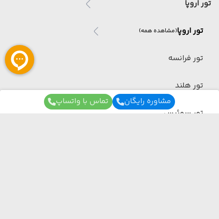
تور اروپا
تور اروپا
(مشاهده همه)
تور فرانسه
تور هلند
مشاوره رایگان
تماس با واتساپ
تور سوئیس
تور کشتی کروز
کوبا(امریکای جنوبی)
برای آگاهی از تور های لحظه آخری ما عضو شوید
تور کره جنوبی
تور طبیعت گردی
ما از هر مبدا و به هر مقصدی بهترین برنامه سفر