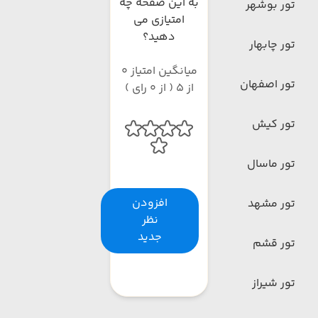
به این صفحه چه
تور بوشهر
امتیازی می
دهید؟
تور چابهار
میانگین امتیاز 0
تور اصفهان
از 5 ( از 0 رای )
تور کیش
تور ماسال
افزودن
تور مشهد
نظر
جدید
تور قشم
تور شیراز