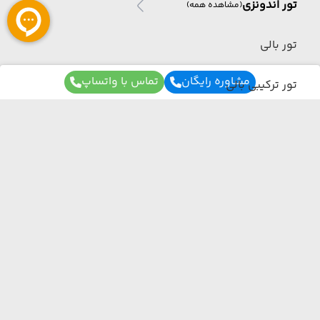
تور اندونزی
(مشاهده همه)
تور بالی
مشاوره رایگان
تماس با واتساپ
تور ترکیبی بالی
تور هند
تور هند
(مشاهده همه)
برای آگاهی از تور های لحظه آخری ما عضو شوید
تور گوا
ما از هر مبدا و به هر مقصدی بهترین برنامه سفر
رو برات میچینیم فقط کافیه شمارتو اینجا بزاری به
تور ترکیبی هند
زودی با شما تماس می‌گیریم.
تور مالزی