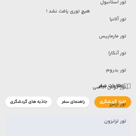
تور استانبول
هیچ توری یافت نشد !
تور آلانیا
تور مارماریس
تور آنکارا
تور بدروم
اطلاعات سفر
تور کوش آداسی
اخبار گردشگری
راهنمای سفر
جاذبه های گردشگری
تور ازمیر
تور ترابزون