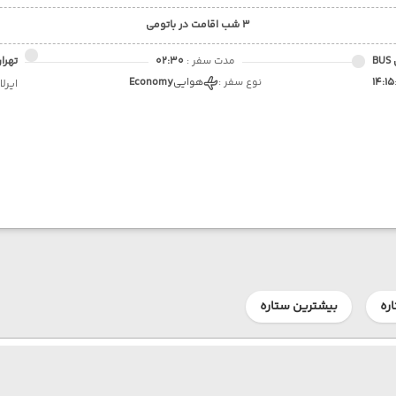
3 شب اقامت در باتومی
B
مدت سفر :
02:30
تهران
14:15
نوع سفر :
هوایی
Economy
ایرلا
ره
بیشترین ستاره