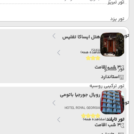
تور تبریز
تور یزد
تور روسیه
هتل ایساکا تفلیس
ISAKA
تور روسیه
(مشاهده همه)
3 شب اقامت
تور مسکو
استاندارد
تور ترکیبی روسیه
رویال جورجیا باتومی
تور تایلند
HOTEL ROYAL GEORGIA
تور تایلند
(مشاهده همه)
3 شب اقامت