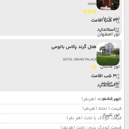
تور بوشهر
ISAKA
تور چابهار
3 شب اقامت
استاندارد
تور اصفهان
هتل گرند پالاس باتومی
تور کیش
HOTEL GRAND PALACE
تور ماسال
3 شب اقامت
تور مشهد
استاندارد
تور قشم
قیمت 2 تخته (هرنفر)
قیمت 1 تخته (هرنفر)
تور شیراز
قیمت کودک با تخت (هر نفر)
قیمت کودک بدون تخت (هرنفر)