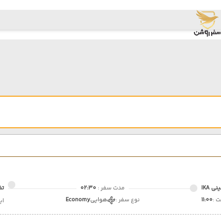
 IKA
مدت سفر :
02:30
تف
 :
11:00
نوع سفر :
هوایی
Economy
ای