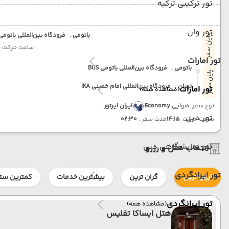
تور ترکیبی ترکیه
تور وان
باتومی ,
فرودگاه بین‌المللی باتومی US
پایان سفر
ساعت حرکت :
تور امارات
باتومی ,
فرودگاه بین‌المللی باتومی BUS
پایان سفر
تهران ,
فرودگاه بین‌المللی امام خمینی IKA
تور امارات
(مشاهده همه)
نوع سفر :
هوایی
Economy
ایران ایرتور
تور دبی
ساعت حرکت :
14:15
مدت سفر :
02:30
تور نمایشگاهی دبی
انتخاب هتل و رزرو
تور ایرانگردی
ارزان ترین
گران ترین
بیشترین خدمات
کمترین ستا
تور ایرانگردی
(مشاهده همه)
هتل ایساکا تفلیس