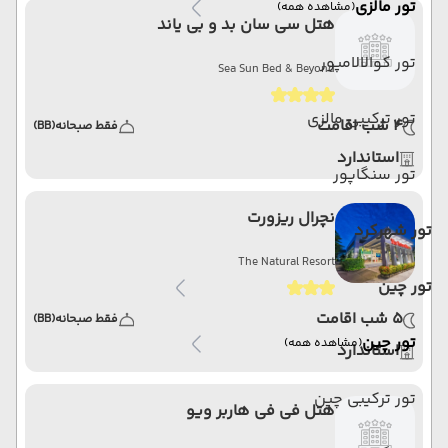
تور مالزی
(مشاهده همه)
هتل سی سان بد و بی یاند
تور کوالالامپور
Sea Sun Bed & Beyond
تور ترکیبی مالزی
4 شب اقامت
فقط صبحانه
(BB)
استاندارد
تور سنگاپور
نچرال ریزورت
تور شهرکرد
The Natural Resort
تور چین
5 شب اقامت
فقط صبحانه
(BB)
تور چین
(مشاهده همه)
استاندارد
تور ترکیبی چین
هتل فی فی هاربر ویو