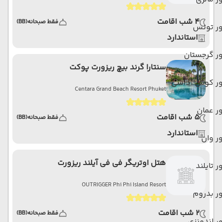
4 شب اقامت
فقط صبحانه
(BB)
ور تونس
استاندارد
ر گرجستان
سنتارا گرند بیچ ریزورت پوکت
ور کوش آداسی
Centara Grand Beach Resort Phuket
ر عمان
5 شب اقامت
فقط صبحانه
(BB)
استاندارد
ر وان
هتل اوتریگر فی فی آیلند ریزورت
ر تایلند
OUTRIGGER Phi Phi Island Resort
ر بدروم
2 شب اقامت
فقط صبحانه
(BB)
ر اندونزی