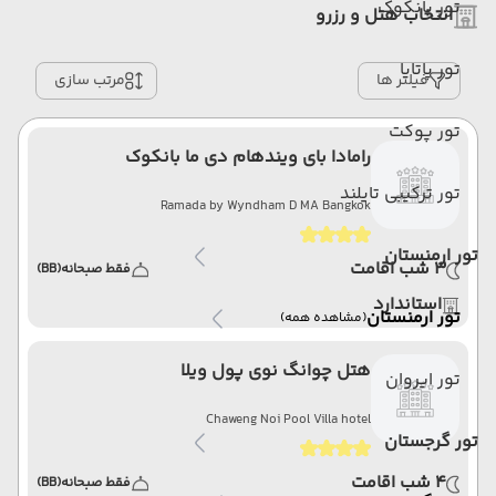
تور بانکوک
انتخاب هتل و رزرو
تور پاتایا
فیلتر ها
مرتب سازی
تور پوکت
رامادا بای ویندهام دی ما بانکوک
تور ترکیبی تایلند
Ramada by Wyndham D MA Bangkok
تور ارمنستان
3 شب اقامت
فقط صبحانه
(BB)
استاندارد
تور ارمنستان
(مشاهده همه)
هتل چوانگ نوی پول ویلا
تور ایروان
Chaweng Noi Pool Villa hotel
تور گرجستان
4 شب اقامت
فقط صبحانه
(BB)