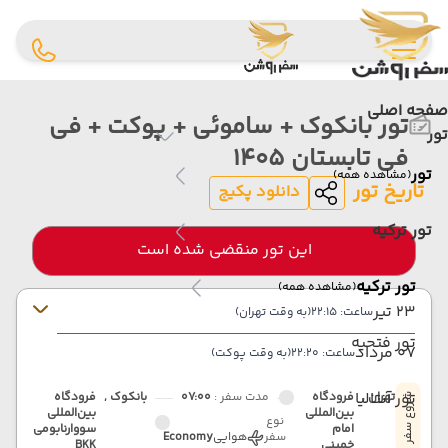
صفحه اصلی
تور بانکوک + ساموئی + پوکت + فی
تور
فی تابستان 1405
تور
(مشاهده همه)
تاریخ تور
دانلود پکیج
تور ترکیه
این تور منقضی شده است
تور ترکیه
(مشاهده همه)
23 تیر
ساعت: 22:15
(به وقت تهران)
تور فتحیه
07 مرداد
ساعت: 22:20
(به وقت پوکت)
تور آنتالیا
تهران ,
فرودگاه
مدت سفر :
07:00
بانکوک ,
فرودگاه
شروع سفر
بین‌المللی
بین‌المللی
نوع
امام
سووارنابومی
سفر
هوایی
Economy
خمینی
BKK