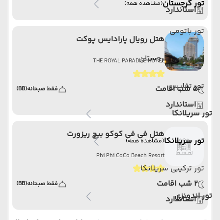
تور گرجستان
(مشاهده همه)
استاندارد
تور باتومی
هتل رویال پارادایس پوکت
تور ترکیبی گرجستان
THE ROYAL PARADISE HOTEL
تور تفلیس
5 شب اقامت
فقط صبحانه
(BB)
استاندارد
تور سریلانکا
هتل فی فی کوکو بیچ ریزورت
تور سریلانکا
(مشاهده همه)
Phi Phi CoCo Beach Resort
تور ترکیبی سریلانکا
2 شب اقامت
فقط صبحانه
(BB)
تور اندونزی
استاندارد