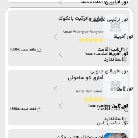
تور فیلیپین
(مشاهده همه)
آماری واترگیت بانکوک
تور ترکیبی فیلیپین
Amari Watergate Bangkok
تور آفریقا
3 شب اقامت
فقط صبحانه
(BB)
تور آفریقا
(مشاهده همه)
استاندارد
تور آفریقای جنوبی
آماری کو ساموئی
تور ژاپن
Amari Koh Samui
تور ژاپن
(مشاهده همه)
4 شب اقامت
فقط صبحانه
(BB)
استاندارد
تور ترکیبی ژاپن
ام سوشال هتل پوکت