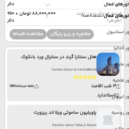
نفر)
دلار
تورهای فعال
قیمت کودک بدون تخت
۸۸٬۰۰۰٬۰۰۰ تومان + ۹۶۰
تورهای فعال
(مشاهده همه)
(هرنفر)
دلار
ر استانبول
مشاوره و رزرو رایگان
مشاهده اقساط
ر آنتالیا
هتل سنتارا گرند در سنترال ورد بانکوک
ر مارماریس
Centara Grand at CentralWorld
ر فتحیه
3 شب اقامت
فقط صبحانه
(BB)
استاندارد
ر ایروان
ر روسیه
پاویلیون ساموئی ویلا اند ریزورت
Pavilion Samui Villas & Resort
ر مالزی