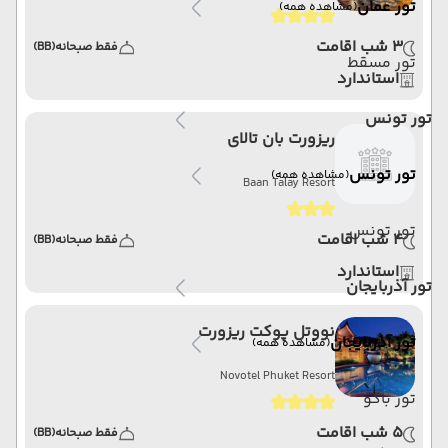
تور عمان
(مشاهده همه)
3 شب اقامت
فقط صبحانه
(BB)
تور مسقط
استاندارد
تور تونس
ریزورت بان تالای
تور تونس
(مشاهده همه)
Baan Talay Resort
تور تونس
4 شب اقامت
فقط صبحانه
(BB)
استاندارد
تور آذربایجان
نووتل پوکت ریزورت
تور آذربایجان
(مشاهده همه)
Novotel Phuket Resort
تور باکو
5 شب اقامت
فقط صبحانه
(BB)