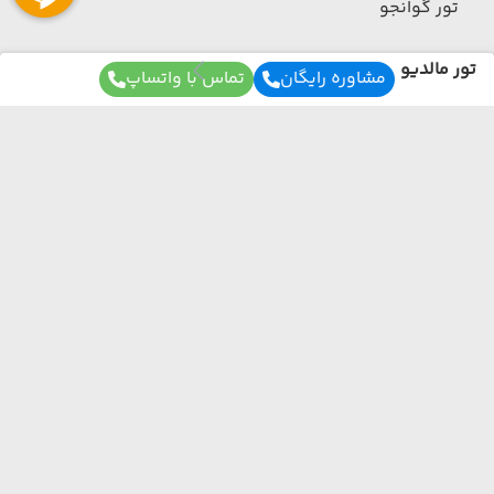
تور گوانجو
تور مالدیو
مشاوره رایگان
تماس با واتساپ
تور مالدیو
(مشاهده همه)
تور ماله
برای آگاهی از تور های لحظه آخری ما عضو شوید
تور قطر
ما از هر مبدا و به هر مقصدی بهترین برنامه سفر
تور قطر
رو برات میچینیم فقط کافیه شمارتو اینجا بزاری به
(مشاهده همه)
زودی با شما تماس می‌گیریم.
تور دوحه
تور عمان