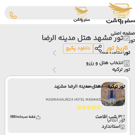
صفحه اصلی
تور مشهد هتل مدینه الرضا
تور
تاریخ تور
دانلود پکیج
تور
(مشاهده همه)
انتخاب هتل و رزرو
تور ترکیه
تور ترکیه
هتل مدینه الرضا مشهد
(مشاهده همه)
MADINAHALREZA HOTEL MASHHAD
تور فتحیه
3 شب اقامت
فقط صبحانه
(BB)
تور آنتالیا
استاندارد