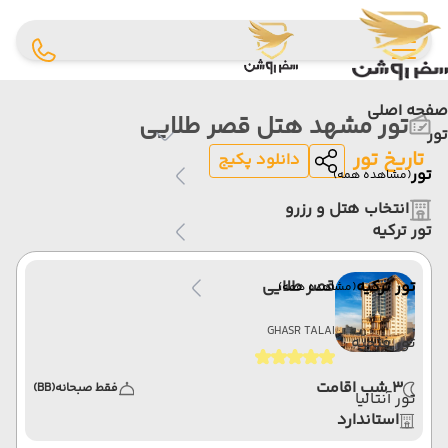
صفحه اصلی
تور مشهد هتل قصر طلایی
تور
تاریخ تور
دانلود پکیج
تور
(مشاهده همه)
انتخاب هتل و رزرو
تور ترکیه
تور ترکیه
قصر طلایی
(مشاهده همه)
GHASR TALAI
تور فتحیه
3 شب اقامت
فقط صبحانه
(BB)
تور آنتالیا
استاندارد