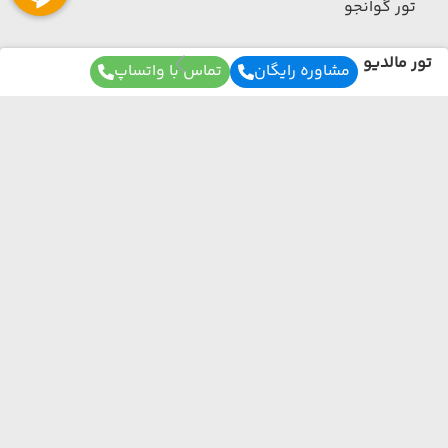
تور گوانجو
تور مالدیو
مشاوره رایگان
تماس با واتساپ
تور مالدیو
(مشاهده همه)
تور ماله
برای آگاهی از تور های لحظه آخری ما عضو شوید
تور قطر
ما از هر مبدا و به هر مقصدی بهترین برنامه سفر
تور قطر
رو برات میچینیم فقط کافیه شمارتو اینجا بزاری به
(مشاهده همه)
زودی با شما تماس می‌گیریم.
تور دوحه
تور عمان