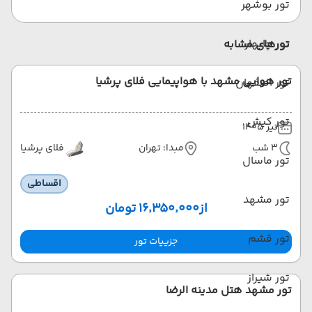
تور بوشهر
تور چابهار
تورهای مشابه
تور هوایی مشهد با هواپیمایی فلای پرشیا
تور اصفهان
تور کیش
تیر 1405
3 شب
مبدا: تهران
فلای پرشیا
تور ماسال
اقساطی
تور مشهد
از
۱۶٬۳۵۰٬۰۰۰ تومان
تور قشم
جزییات تور
تور شیراز
تور مشهد هتل مدینه الرضا