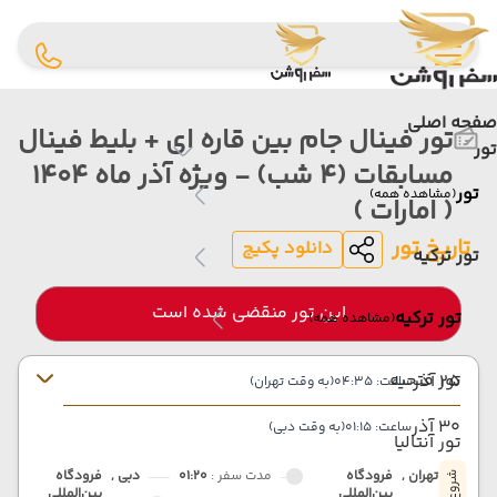
صفحه اصلی
تور فینال جام بین قاره ای + بلیط فینال
تور
مسابقات (4 شب) - ویژه آذر ماه 1404
تور
(مشاهده همه)
( امارات )
تاریخ تور
دانلود پکیج
تور ترکیه
این تور منقضی شده است
تور ترکیه
(مشاهده همه)
تور فتحیه
25 آذر
ساعت: 04:35
(به وقت تهران)
30 آذر
ساعت: 01:15
(به وقت دبی)
تور آنتالیا
تهران ,
فرودگاه
مدت سفر :
01:20
دبی ,
فرودگاه
بین‌المللی
بین‌المللی