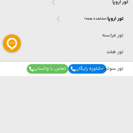
تور اروپا
تور اروپا
(مشاهده همه)
تور فرانسه
تور هلند
تور سوئیس
مشاوره رایگان
تماس با واتساپ
تور کشتی کروز
کوبا(امریکای جنوبی)
برای آگاهی از تور های لحظه آخری ما عضو شوید
تور کره جنوبی
ما از هر مبدا و به هر مقصدی بهترین برنامه سفر
تور طبیعت گردی
رو برات میچینیم فقط کافیه شمارتو اینجا بزاری به