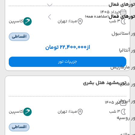
تورهای فعال
خرداد 1405
تورهای فعال
(مشاهده همه)
3 شب
مبدا: تهران
کاسپین
ر استانبول
اقساطی
از
۲۲٬۴۰۰٬۰۰۰ تومان
ر آنتالیا
جزییات تور
ر مارماریس
تور مشهد هتل بشری
ر فتحیه
ر ایروان
تیر 1405
3 شب
مبدا: تهران
کاسپین
ر روسیه
اقساطی
ر مالزی