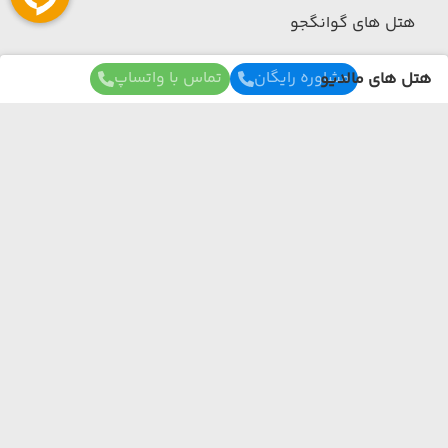
هتل های گوانگجو
مشاوره رایگان
تماس با واتساپ
هتل های مالدیو
هتل های سریلانکا
هتل های سریلانکا
(مشاهده همه)
برای آگاهی از تور های لحظه آخری ما عضو شوید
هتل های کلمبو
ما از هر مبدا و به هر مقصدی بهترین برنامه سفر
رو برات میچینیم فقط کافیه شمارتو اینجا بزاری به
هتل های بنتوتا
زودی با شما تماس می‌گیریم.
هتل های اندونزی
هتل های اندونزی
(مشاهده همه)