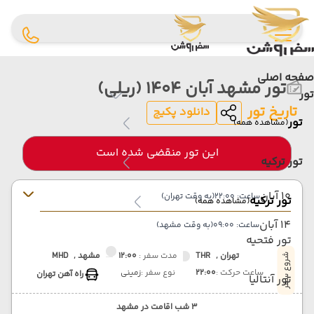
صفحه اصلی
تور مشهد آبان 1404 (ریلی)
تور
تاریخ تور
دانلود پکیج
تور
(مشاهده همه)
این تور منقضی شده است
تور ترکیه
10 آبان
ساعت: 22:00
(به وقت تهران)
تور ترکیه
(مشاهده همه)
14 آبان
ساعت: 09:00
(به وقت مشهد)
تور فتحیه
تهران ,
THR
مدت سفر :
12:00
مشهد ,
MHD
شروع سفر
ساعت حرکت :
22:00
نوع سفر :
زمینی
راه آهن تهران
تور آنتالیا
3 شب اقامت در مشهد