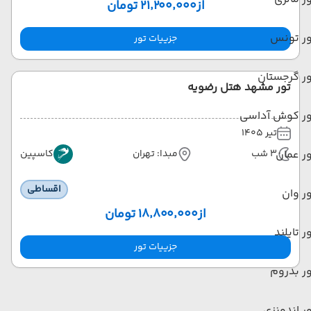
از
۲۱٬۲۰۰٬۰۰۰ تومان
ور تونس
جزییات تور
ر گرجستان
تور مشهد هتل رضویه
ور کوش آداسی
تیر 1405
ر عمان
3 شب
مبدا: تهران
کاسپین
اقساطی
ر وان
از
۱۸٬۸۰۰٬۰۰۰ تومان
ر تایلند
جزییات تور
ر بدروم
ر اندونزی