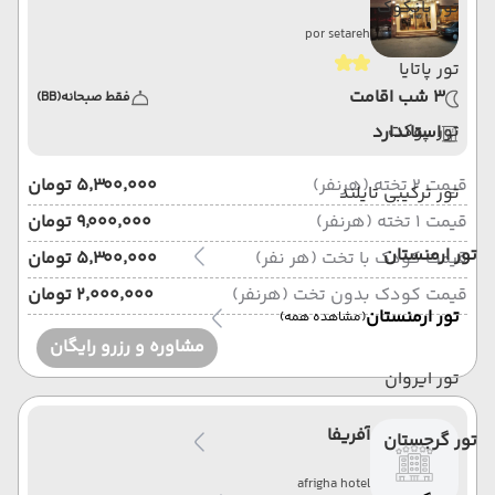
تور بانکوک
por setareh
تور پاتایا
3 شب اقامت
فقط صبحانه
(BB)
تور پوکت
استاندارد
قیمت 2 تخته (هرنفر)
۵٬۳۰۰٬۰۰۰ تومان
تور ترکیبی تایلند
قیمت 1 تخته (هرنفر)
۹٬۰۰۰٬۰۰۰ تومان
تور ارمنستان
قیمت کودک با تخت (هر نفر)
۵٬۳۰۰٬۰۰۰ تومان
قیمت کودک بدون تخت (هرنفر)
۲٬۰۰۰٬۰۰۰ تومان
تور ارمنستان
(مشاهده همه)
مشاوره و رزرو رایگان
تور ایروان
آفریفا
تور گرجستان
afrigha hotel