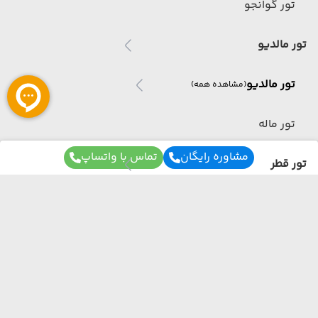
تور گوانجو
تور مالدیو
تور مالدیو
(مشاهده همه)
تور ماله
مشاوره رایگان
تماس با واتساپ
تور قطر
تور قطر
(مشاهده همه)
تور دوحه
برای آگاهی از تور های لحظه آخری ما عضو شوید
تور عمان
ما از هر مبدا و به هر مقصدی بهترین برنامه سفر
رو برات میچینیم فقط کافیه شمارتو اینجا بزاری به