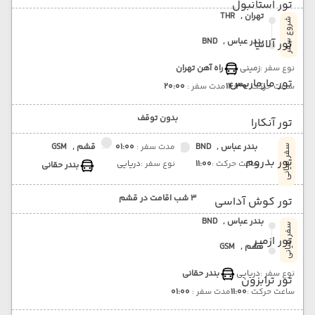
تور استانبول
تهران ,
THR
شروع سفر
بندر عباس ,
BND
تور آلانیا
نوع سفر :
زمینی
راه آهن تهران
تور مارماریس
ساعت حرکت :
14:30
مدت سفر :
20:00
بدون توقف
تور آنکارا
بندر عباس ,
BND
مدت سفر :
01:00
قشم ,
GSM
سفر میانی
تور بدروم
ساعت حرکت :
11:00
نوع سفر :
دریایی
بندر حقانی
3 شب اقامت در قشم
تور کوش آداسی
بندر عباس ,
BND
سفر میانی
تور ازمیر
قشم ,
GSM
نوع سفر :
دریایی
بندر حقانی
تور ترابزون
ساعت حرکت :
11:00
مدت سفر :
01:00