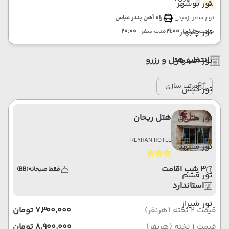
تور بوشهر
نوع سفر :
زمینی
راه آهن بندر عباس
تور چابهار
ساعت حرکت :
19:00
مدت سفر :
20:00
انتخاب هتل و رزرو
تور اصفهان
مرتب سازی
تور کیش
هتل ریحان
تور ماسال
REYHAN HOTEL
تور مشهد
3 شب اقامت
فقط صبحانه
(BB)
تور قشم
استاندارد
تور شیراز
قیمت 2 تخته (هرنفر)
۷٬۳۰۰٬۰۰۰ تومان
قیمت 1 تخته (هرنفر)
۸٬۹۰۰٬۰۰۰ تومان