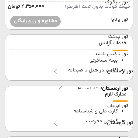
تور بانکوک
قیمت کودک بدون تخت (هرنفر)
۴٬۳۵۰٬۰۰۰ تومان
تور پاتایا
مشاوره و رزرو رایگان
تور پوکت
خدمات آژانس
تور ترکیبی تایلند
بیمه مسافرتی
اقامت در هتل با صبحانه
تور ارمنستان
تور ارمنستان
(مشاهده همه)
مدارک لازم
تور ایروان
کارت ملی و شناسنامه
گواهی محرمیت
تور گرجستان