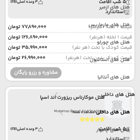
5 شب اقامت
3 وعده اصلی
(FB)
هتل های ازمیر
استاندارد
هتل های مارماریس
قیمت 2 تخته (هرنفر)
۷۷٬۸۹۰٬۰۰۰ تومان
قیمت 1 تخته (هرنفر)
۱۲۶٬۸۹۰٬۰۰۰ تومان
هتل های چورلو
قیمت کودک با تخت (هر نفر)
۳۵٬۹۹۰٬۰۰۰ تومان
قیمت کودک بدون تخت (هرنفر)
۲۶٬۹۹۰٬۰۰۰ تومان
هتل های استانبول
مشاوره و رزرو رایگان
هتل های آنتالیا
هتل های داخلی
هتل موکارناس ریزورت اند اسپا
هتل های داخلی
Mukarnas Resort And Spa Hotel
(مشاهده همه)
5 شب اقامت
هتل های چابهار
3 وعده اصلی
(FB)
استاندارد