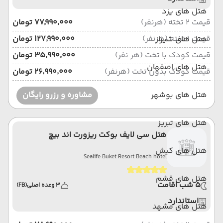
هتل های یزد
قیمت 2 تخته (هرنفر)
۷۷٬۹۹۰٬۰۰۰ تومان
قیمت 1 تخته (هرنفر)
۱۲۷٬۹۹۰٬۰۰۰ تومان
هتل های شیراز
قیمت کودک با تخت (هر نفر)
۳۵٬۹۹۰٬۰۰۰ تومان
هتل های اصفهان
قیمت کودک بدون تخت (هرنفر)
۲۶٬۹۹۰٬۰۰۰ تومان
هتل های بوشهر
مشاوره و رزرو رایگان
هتل های تبریز
هتل سی لایف بوکت ریزورت اند بیچ
هتل های کیش
Sealife Buket Resort Beach hotel
هتل های قشم
5 شب اقامت
3 وعده اصلی
(FB)
استاندارد
هتل های مشهد