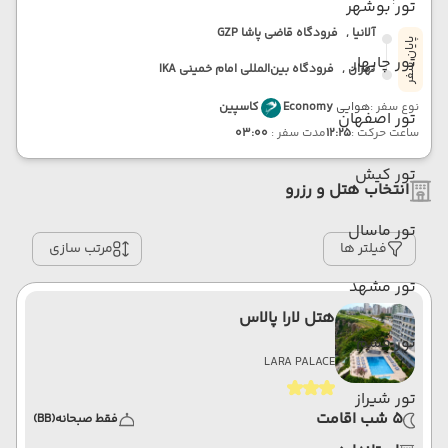
:
تور بوشهر
آلانیا ,
فرودگاه قاضی پاشا GZP
پایان سفر
تور چابهار
تهران ,
فرودگاه بین‌المللی امام خمینی IKA
نوع سفر :
هوایی
Economy
کاسپین
تور اصفهان
ساعت حرکت :
12:25
مدت سفر :
03:00
تور کیش
انتخاب هتل و رزرو
تور ماسال
فیلتر ها
مرتب سازی
تور مشهد
هتل لارا پالاس
تور قشم
LARA PALACE
تور شیراز
5 شب اقامت
فقط صبحانه
(BB)