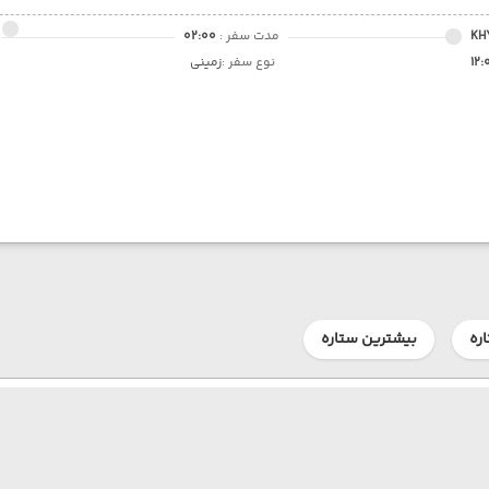
KH
مدت سفر :
02:00
12:
نوع سفر :
زمینی
ره
بیشترین ستاره