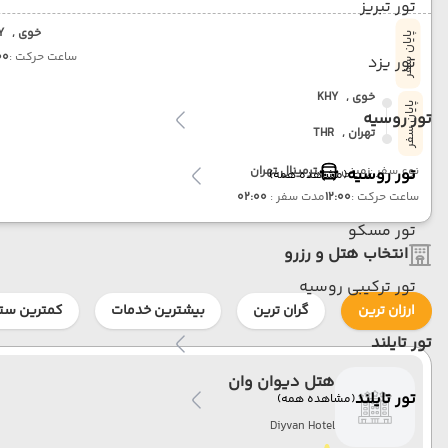
تور تبریز
خوی ,
Y
پایان سفر
ساعت حرکت :
00
تور یزد
خوی ,
KHY
پایان سفر
تور روسیه
تهران ,
THR
نوع سفر :
زمینی
ترمینال تهران
تور روسیه
(مشاهده همه)
ساعت حرکت :
12:00
مدت سفر :
02:00
تور مسکو
انتخاب هتل و رزرو
تور ترکیبی روسیه
ارزان ترین
گران ترین
بیشترین خدمات
کمترین ستا
تور تایلند
هتل دیوان وان
تور تایلند
(مشاهده همه)
Diyvan Hotel