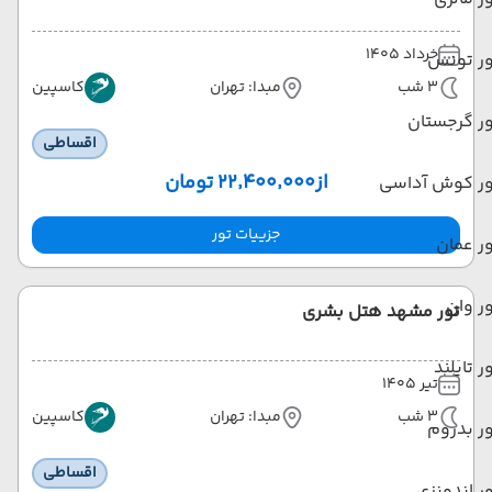
خرداد 1405
ور تونس
3 شب
مبدا: تهران
کاسپین
ر گرجستان
اقساطی
از
۲۲٬۴۰۰٬۰۰۰ تومان
ور کوش آداسی
جزییات تور
ر عمان
ر وان
تور مشهد هتل بشری
ر تایلند
تیر 1405
3 شب
مبدا: تهران
کاسپین
ر بدروم
اقساطی
ر اندونزی