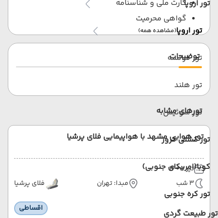
کارت ملی و شناسنامه
تور اروپا
گواهی محرمیت
تور اروپا
(مشاهده همه)
توضیحات
تور فرانسه
تور هلند
تورهای مشابه
تور سوئیس
تور هوایی مشهد با هواپیمایی فلای پرشیا
تور کشتی کروز
کوبا(امریکای جنوبی)
تیر 1405
3 شب
مبدا: تهران
فلای پرشیا
تور کره جنوبی
اقساطی
تور طبیعت گردی