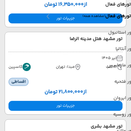
از
۱۶٬۳۵۰٬۰۰۰ تومان
تورهای فعال
تورهای فعال
(مشاهده همه)
جزییات تور
ر استانبول
تور مشهد هتل مدینه الرضا
ر آنتالیا
تیر 1405
ر مارماریس
3 شب
مبدا: تهران
کاسپین
ر فتحیه
اقساطی
از
۲۱٬۸۰۰٬۰۰۰ تومان
ر ایروان
جزییات تور
ر روسیه
تور مشهد بشری
ر مالزی