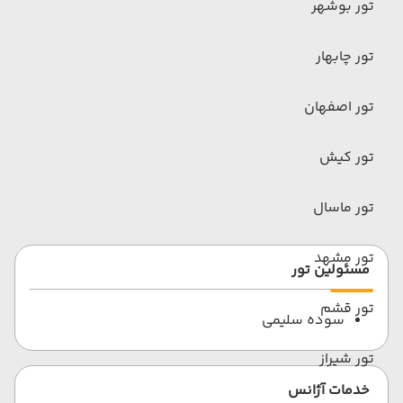
تور بوشهر
تور چابهار
تور اصفهان
تور کیش
تور ماسال
تور مشهد
مسئولین تور
تور قشم
سوده سلیمی
تور شیراز
خدمات آژانس