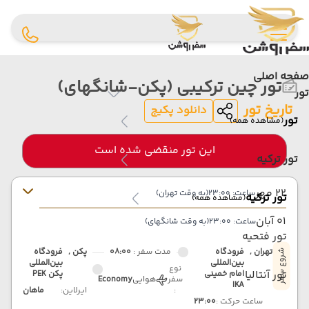
صفحه اصلی
تور چین ترکیبی (پکن-شانگهای)
تور
تاریخ تور
دانلود پکیج
تور
(مشاهده همه)
این تور منقضی شده است
تور ترکیه
22 مهر
ساعت: 23:00
(به وقت تهران)
تور ترکیه
(مشاهده همه)
01 آبان
ساعت: 23:00
(به وقت شانگهای)
تور فتحیه
تهران ,
فرودگاه
مدت سفر :
08:00
پکن ,
فرودگاه
شروع سفر
بین‌المللی
بین‌المللی
نوع
تور آنتالیا
امام خمینی
پکن PEK
سفر
هوایی
Economy
IKA
:
ایرلاین:
ماهان
ساعت حرکت :
23:00