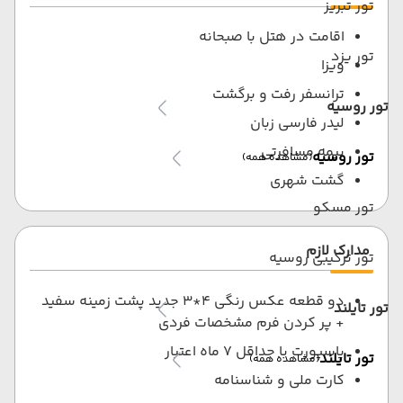
تور تبریز
اقامت در هتل با صبحانه
تور یزد
ویزا
ترانسفر رفت و برگشت
تور روسیه
لیدر فارسی زبان
بیمه مسافرتی
تور روسیه
(مشاهده همه)
گشت شهری
تور مسکو
مدارک لازم
تور ترکیبی روسیه
دو قطعه عکس رنگی 4*3 جدید پشت زمینه سفید
تور تایلند
+ پر کردن فرم مشخصات فردی
پاسپورت با حداقل 7 ماه اعتبار
تور تایلند
(مشاهده همه)
کارت ملی و شناسنامه