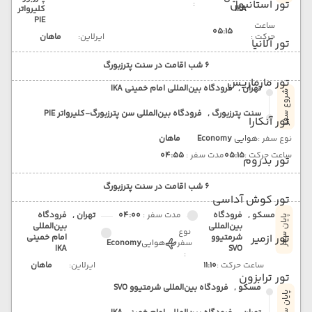
تور استانبول
:
IKA
کلیرواتر
PIE
ساعت
05:15
حرکت :
ایرلاین:
ماهان
تور آلانیا
6 شب اقامت در سنت پترزبورگ
تور مارماریس
تهران ,
فرودگاه بین‌المللی امام خمینی IKA
شروع سفر
سنت پترزبورگ ,
فرودگاه بین‌المللی سن پترزبورگ-کلیرواتر PIE
تور آنکارا
نوع سفر :
هوایی
Economy
ماهان
ساعت حرکت :
05:15
مدت سفر :
04:55
تور بدروم
6 شب اقامت در سنت پترزبورگ
تور کوش آداسی
مسکو ,
فرودگاه
مدت سفر :
04:00
تهران ,
فرودگاه
پایان سفر
بین‌المللی
بین‌المللی
نوع
تور ازمیر
شرمتیوو
امام خمینی
سفر
هوایی
Economy
IKA
SVO
:
ساعت حرکت :
11:10
ایرلاین:
ماهان
تور ترابزون
مسکو ,
فرودگاه بین‌المللی شرمتیوو SVO
پایان سفر