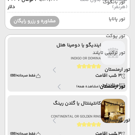
تور بانکوک
(هرنفر)
دلار
تور پاتایا
مشاوره و رزرو رایگان
تور پوکت
ایندیگو یا دومینا هتل
تور ترکیبی تایلند
INDIGO OR DOMINA
تور ارمنستان
3 شب اقامت
فقط صبحانه
(BB)
استاندارد
تور ارمنستان
(مشاهده همه)
تور ایروان
کانتیننتال یا گلدن رینگ
CONTINENTAL OR GOLDEN RING
تور گرجستان
3 شب اقامت
فقط صبحانه
(BB)