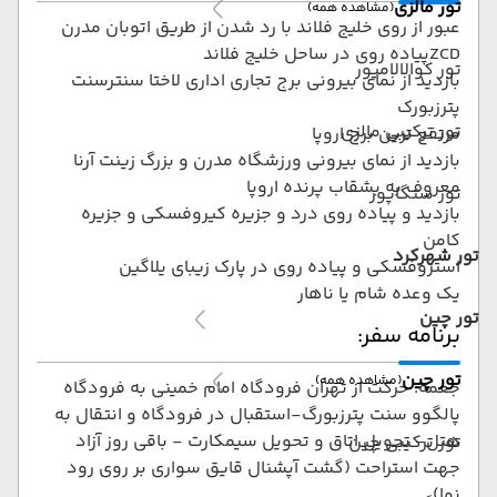
تور مالزی
(مشاهده همه)
عبور از روی خلیج فلاند با رد شدن از طریق اتوبان مدرن
ZCDپیاده روی در ساحل خلیج فلاند
تور کوالالامپور
بازدید از نمای بیرونی برج تجاری اداری لاختا سنترسنت
پترزبورک
تور ترکیبی مالزی
مرتفع ترین برج اروپا
بازدید از نمای بیرونی ورزشگاه مدرن و بزرگ زینت آرنا
معروف به بشقاب پرنده اروپا
تور سنگاپور
بازدید و پیاده روی درد و جزیره کیروفسکی و جزیره
کامن
تور شهرکرد
استروفسکی و پیاده روی در پارک زیبای یلاگین
یک وعده شام یا ناهار
تور چین
برنامه سفر:
تور چین
(مشاهده همه)
جعمه: حرکت از تهران فرودگاه امام خمینی به فرودگاه
پالگوو سنت پترزبورگ-استقبال در فرودگاه و انتقال به
هتل- تحویل اتاق و تحویل سیمکارت - باقی روز آزاد
تور ترکیبی چین
جهت استراحت (گشت آپشنال قایق سواری بر روی رود
نوا)