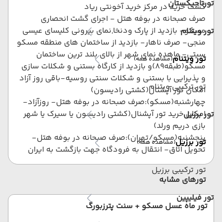
تورتاجیکستان
گشت خرید در مرکز خرید آخونتی ریاد
صرف صبحانه در بوفه هتل - اجرای گشت انحصاری
مسکو- بازدید از پارک ودنخا,نمای بیرونی کلیسای عیسی
تور ویتنام
منجی- صرف ناهار- بازدید از ساختمان های منطقه مسکو
سیتی- ماهده نمای شهر از بالای بلند ترین ساختمان
تور ویتنام
(مشاهده همه)
مسکو(طبقه89)و بازدید از کارگاه بستنی و شکلات سازی
و پذیرایی با بستنی و شکلات سنتی روسیه-باقی روز آزاد
تور ترکیبی ویتنام
امکان تور آپشنال(کشتی رادیسون)
چهارشنبه(مسکو):صرف صبحانه در بوفه هتل- روزآزاد-
امکان خرید تور آپشنال(کشتی رادیسون یا سیرک یا شهر
تور برزیل
بازی دریم ورلد)
پنجشنبه(مسکو/تهران):صرف صبحانه در بوفه هتل-
تور برزیل
(مشاهده همه)
تحویل اتاق- انتقال به فرودگاه جهت بازگشت به ایران
تور ترکیبی برزیل
تورهای مشابه
تور فیلیپین
تور ماه عسل مسکو + سنت پترزبورگ