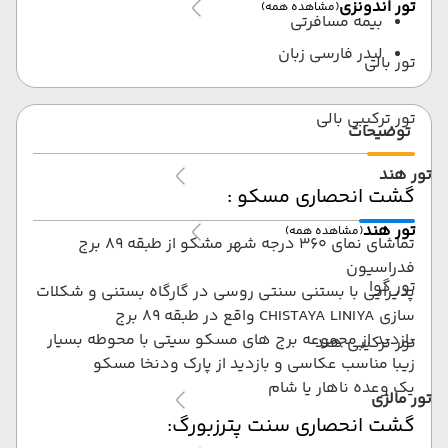
تور اندونزی
(مشاهده همه)
بیمه مسافرتی
لیدر فارسی زبان
تور بالی
تور ترکیبی بالی
توضیحات
تور هند
گشت انحصاری مسکو :
تور هند
(مشاهده همه)
تماشای نمای 360 درجه شهر مشکو از طبقه 89 برج
فدراسیون
تور گوا
پذیرایی با بستنی سنتی روسی در گارگاه بستنی و شکلات
سازی CHISTAYA LINIYA واقع در طبقه 89 برج
بازدید از مجموعه برج های مسکو سیتی با محوطه بسیار
تور ترکیبی هند
زیبا مناسب عکاسی و بازدید از پارک ودنخا مسکو
یک وعده ناهار یا شام
تور مالزی
گشت انحصاری سنت پترزبورگ: