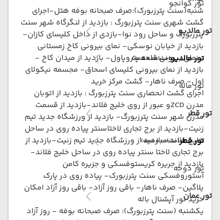
تور گوانجو
شنبه(سنت پترزبورک):صرف صبحانه بوفه هتل-اجرای
گشت شهری سنت پترزبورگ : بازدید از لنگرگاه شهر سنت
تور مالدیو
پترزبورگ و ساحل رود نوا-بازدی از داخل کلیسای کازان-
بازدید از خیابان نوسکی- نمای بیرونی کاخ زمستانی
-نمای بیرونی قلعه پتروپاول- بازدید از میدان کاخ -
تور مالدیو
(مشاهده همه)
بازدید از نمای بیرونی کلیسای اسحاق- مجسمه نیکولای
اول- صرف ناهار- گشت مرکز خرید
تور ماله
اجرای گشت انحصاری سنت پترزبورگ : بازدید از اتوبان
مدرن ZCDو عبور از روی خلیج فلاند-بازدید از قسمت
تور قطر
مدرن شهر سنت پترزبورگ- بازدید از ورزشگاه جدید تیم
زنیت-بازدید از برج تجاری لاختاسنتر پیاده روی در ساحل
خلیج فلاند- بازدید از ورزشگاه جدید تیم زنیت-بازدید از
تور قطر
(مشاهده همه)
برج تجاری لاختا سنتر پیاده روی در ساحل خلیج فلاند-
بازدید از جریره کریستوفسکی و جزیره کامن
تور دوحه
آستوروفسکی سنت پترزبورک- پیاده روی در پارک
یلاگین- صرف ناهار- باقی روز آزاد- باقی روز آزاد امکان
تور عمان
خرید نور آپشنال باله
یکشنبه (سنت پترزبورگ): صرف صبحانه بوفه - روز آزاد