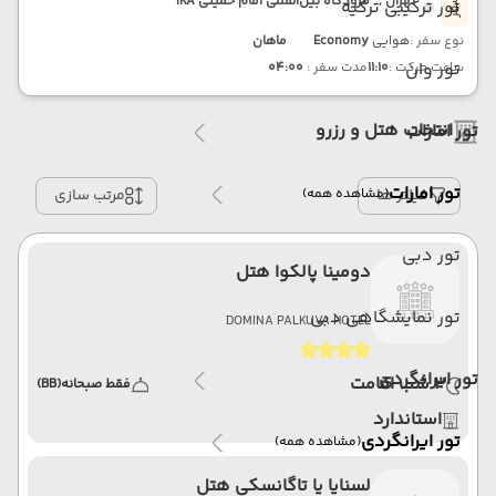
تهران ,
فرودگاه بین‌المللی امام خمینی IKA
تور ترکیبی ترکیه
نوع سفر :
هوایی
Economy
ماهان
تور وان
ساعت حرکت :
11:10
مدت سفر :
04:00
انتخاب هتل و رزرو
تور امارات
تور امارات
فیلتر ها
(مشاهده همه)
مرتب سازی
تور دبی
دومینا پالکوا هتل
تور نمایشگاهی دبی
DOMINA PALKUVA HOTEL
تور ایرانگردی
3 شب اقامت
فقط صبحانه
(BB)
استاندارد
تور ایرانگردی
(مشاهده همه)
لسنایا یا تاگانسکی هتل