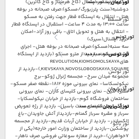
امکان خرید تور آپشنال (کاخ هرمیتاژ و کاخ کاترین)
تور عمان
(مشاهده همه)
دوشنبه(سنت پترزبورگ/مسکو):صرف صبحانه در بوفه
هتل- انتقال به ایستگاه قطار جهت رفتن به مسکو
تور مسقط
ساعت 13:00 به مدت 4 ساعت- استقبال در ایستگاه قطار
- انتقال به هتل و تحویل اتاق- باقی روز آزاد-امکان
تور تونس
خرید آپشنال(سیرک)
سه سنبه(مسکو):صرف صبحانه در بوفه هتل- اجرای
گشت مسکو - بازدید از مترو مسکو (بازدید از ایستگاه
تور تونس
(مشاهده همه)
هایREVOLUTION,KIOMSOMOLSKAYA
,KIEVSKAYA,NOVOSLOBODSKAYA,SQUARE)-بازدید از
تور تونس
مجموعه میدان سرخ- مجسمه ژنرال ژوکو-برج
نیکولسکاسا- نمای بیرونی موزه 1812-نقطه صفر مسکو-
تور آذربایجان
مقبره لنین- نمای بیرونی کلیسای کازان- نمای بیرونی
ساختمان فروشگاه گوم-بازدید از خیابان نیکولسکایا-
نمای بیرونی کلیسای سنت باسیل- بازدید از رژه تعویض
تور آذربایجان
(مشاهده همه)
سرباز و مقبره سرباز گمنام-بازدیداز آتش جاویدان-باغ
الکساندر- بازدید از خیابان آربات قدیم-بازدید از مجسمه
تور باکو
پوشکین-بازدید از ساختمان وزارت امور خارجه(یکی از
7خواهران)-خرید از مغازه سوغاتی فروشی صرف ناهار-