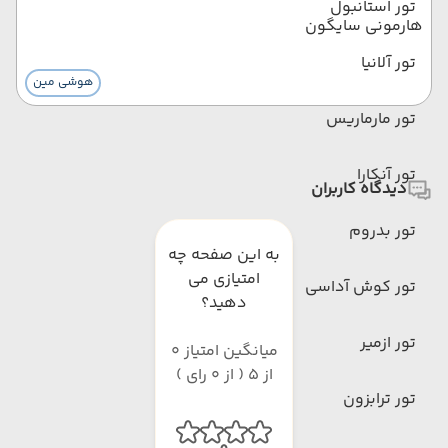
تور استانبول
هارمونی سایگون
تور آلانیا
هوشی مین
تور مارماریس
تور آنکارا
دیدگاه کاربران
تور بدروم
به این صفحه چه
امتیازی می
تور کوش آداسی
دهید؟
تور ازمیر
میانگین امتیاز 0
از 5 ( از 0 رای )
تور ترابزون