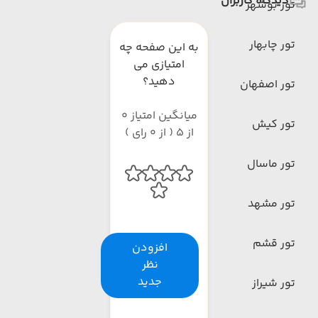
دیدگاه کاربران
تور بوشهر
تور چابهار
به این صفحه چه
امتیازی می
دهید؟
تور اصفهان
میانگین امتیاز 0
تور کیش
از 5 ( از 0 رای )
تور ماسال
تور مشهد
تور قشم
افزودن
نظر
جدید
تور شیراز