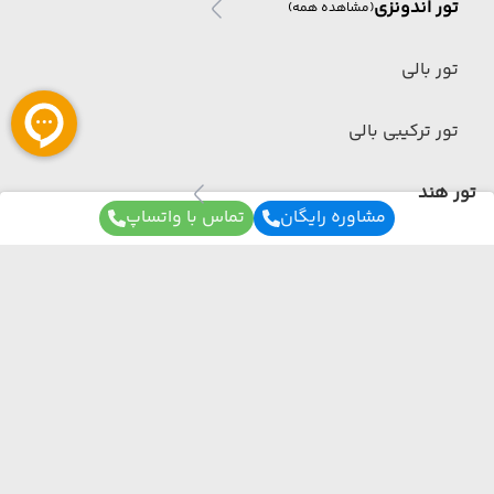
تور اندونزی
(مشاهده همه)
تور بالی
تور ترکیبی بالی
تور هند
مشاوره رایگان
تماس با واتساپ
تور هند
(مشاهده همه)
تور گوا
برای آگاهی از تور های لحظه آخری ما عضو شوید
تور ترکیبی هند
ما از هر مبدا و به هر مقصدی بهترین برنامه سفر
تور مالزی
رو برات میچینیم فقط کافیه شمارتو اینجا بزاری به
زودی با شما تماس می‌گیریم.