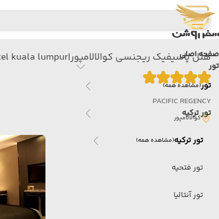
صفحه اصلی
هتل پاسیفیک ریجنسی کوالالامپور|pacific regency Hotel kuala lumpur
تور
تور
(مشاهده همه)
PACIFIC REGENCY
تور ترکیه
کوالالامپور
تور ترکیه
(مشاهده همه)
تور فتحیه
تور آنتالیا