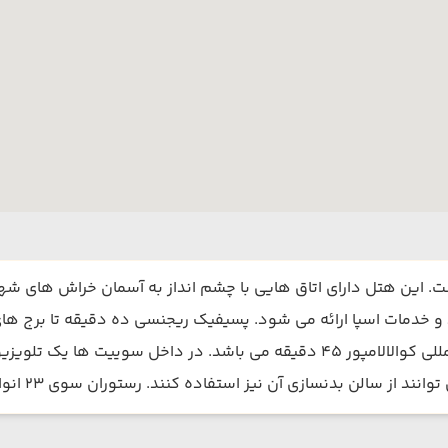
و خدمات اسپا ارائه می شود. پسیفیک ریجنسی ده دقیقه تا برج ها
یز استفاده کنند. رستوران سوی 23 انواع غذاهای غربی ، محلی و تایلندی را سرو می کند.