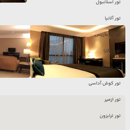
تور استانبول
تور آلانیا
تور مارماریس
تور آنکارا
تور بدروم
تور کوش آداسی
تور ازمیر
تور ترابزون