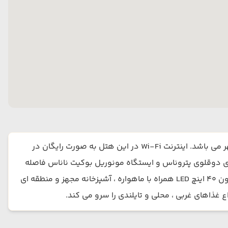
هتل پاسیفیک ریجنسی در شهر کوالالامپور، مالزی واقع شده است. این هتل دارای اتاق هایی با چشم انداز به آسمان خراش های شهر می باشد. اینترنت Wi-Fi در این هتل به صورت رایگان در
ی دوقلوی پتروناس و ایستگاه مونوریل بوکیت ناناس فاصله
دارد. پارکینگ هتل رایگان است و فاصله هتل تا فرودگاه بین المللی کوالالامپور 45 دقیقه می باشد. در داخل سوییت ها یک تلویزیون 40 اینچ LED همراه با ماهواره ، آشپزخانه مجهز و منطقه ای