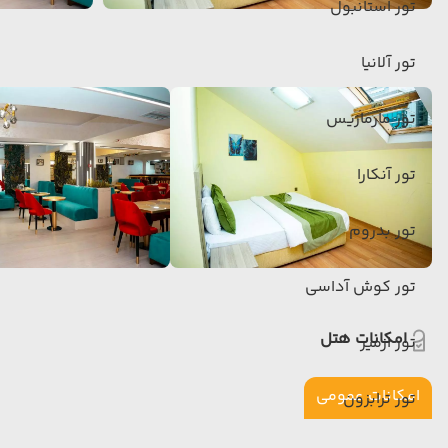
تور استانبول
تور آلانیا
تور مارماریس
تور آنکارا
تور بدروم
تور کوش آداسی
امکانات هتل
تور ازمیر
امکانات عمومی
تور ترابزون