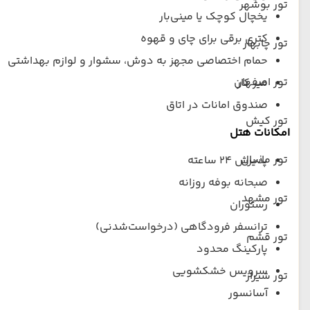
تور بوشهر
یخچال کوچک یا مینی‌بار
کتری برقی برای چای و قهوه
تور چابهار
حمام اختصاصی مجهز به دوش، سشوار و لوازم بهداشتی
تور اصفهان
میز کار
صندوق امانات در اتاق
تور کیش
امکانات هتل
تور ماسال
پذیرش ۲۴ ساعته
صبحانه بوفه روزانه
تور مشهد
رستوران
ترانسفر فرودگاهی (درخواست‌شدنی)
تور قشم
پارکینگ محدود
سرویس خشکشویی
تور شیراز
آسانسور