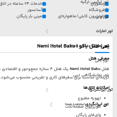
تور ترکیبی ترکیه
رستوران
خدمات 24 ساعته در اتاق
فروشگاه
آسانسور
تلویزیون کابلی/ماهواره‌ای
مینی بار رایگان
تور وان
تور امارات
نِمی هتل باکو | Nemi Hotel Baku
تور امارات
(مشاهده همه)
معرفی هتل
تور دبی
هتل
Nemi Hotel Baku
یک هتل ۴ ستاره جمع‌وجور و اق
تور نمایشگاهی دبی
گزینه‌ای مناسب برای سفرهای کاری و تفریحی محسوب می‌شود. ف
امکانات اتاق‌ها
تور ایرانگردی
تهویه مطبوع
تور ایرانگردی
(مشاهده همه)
تلویزیون صفحه‌تخت
وای‌فای رایگان