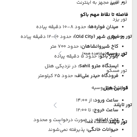
تور تبریز
لابی مجهز به اینترنت
فاصله تا نقاط مهم باکو
تور یزد
میدان فواره‌ها:
حدود ۸–۱۰ دقیقه پیاده
تور روسیه
ایچری شهر (Old City):
حدود ۱۰–۱۲ دقیقه پیاده
کاخ شیروانشاهان:
حدود ۷۰۰ متر
تور روسیه
(مشاهده همه)
بلوار باکو:
حدود ۵ دقیقه پیاده
ایستگاه مترو Sahil:
در نزدیکی هتل
تور مسکو
فرودگاه حیدر علی‌اف:
حدود ۲۵ کیلومتر
تور ترکیبی روسیه
قوانین هتل
ساعت ورود:
از ۱۴:۰۰
تور تایلند
ساعت خروج:
تا ۱۲:۰۰
تخت اضافه:
در صورت درخواست و محدود
تور تایلند
(مشاهده همه)
حیوانات خانگی:
پذیرفته نمی‌شوند