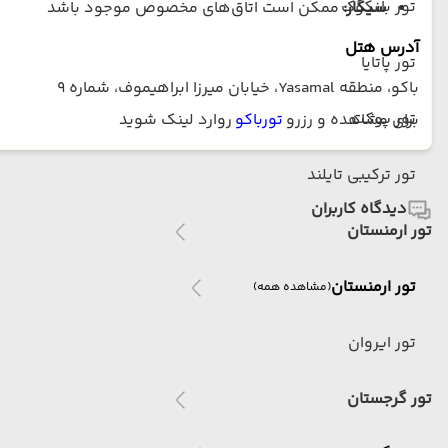
تور بانکوک
سیگار:
ممکن است اتاق‌های مخصوص موجود باشد
آدرس هتل
تور پاتایا
باکو، منطقه Yasamal، خیابان میرزا ابراهیموف، شماره ۹
تور پوکت
برای مشاهده و رزرو
تورباکو
روارد لینک شوید
تور ترکیبی تایلند
دیدگاه کاربران
تور ارمنستان
تور ارمنستان
(مشاهده همه)
تور ایروان
تور گرجستان