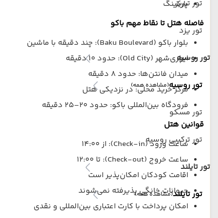
تور تبریز
پارکینگ
فاصله هتل تا نقاط مهم باکو
تور یزد
بلوار باکو (Baku Boulevard): چند دقیقه با ماشین
تور روسیه
ایچری‌شهر (Old City): حدود ۱۰ دقیقه
میدان فانتن‌ها: حدود ۸ دقیقه
تور روسیه
(مشاهده همه)
مرکز خرید محلی: در نزدیکی هتل
فرودگاه بین‌المللی باکو: حدود ۲۰–۲۵ دقیقه
تور مسکو
قوانین هتل
تور ترکیبی روسیه
ساعت ورود (Check-in): از ۱۴:۰۰
ساعت خروج (Check-out): تا ۱۲:۰۰
تور تایلند
اقامت کودکان امکان‌پذیر است
حیوانات خانگی پذیرفته نمی‌شوند
تور تایلند
(مشاهده همه)
امکان پرداخت با کارت اعتباری بین‌المللی و نقدی