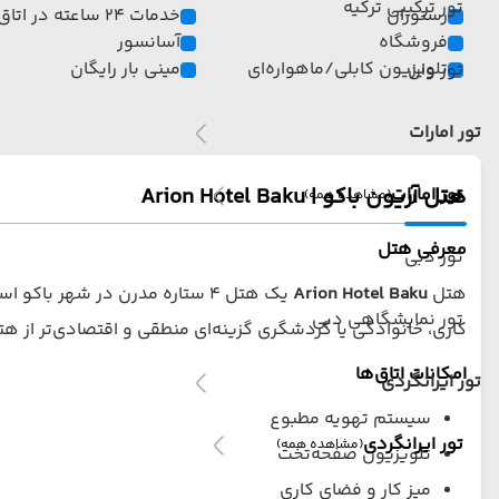
تور ترکیبی ترکیه
رستوران
خدمات 24 ساعته در اتاق
فروشگاه
آسانسور
تلویزیون کابلی/ماهواره‌ای
مینی بار رایگان
تور وان
تور امارات
هتل آریون باکو | Arion Hotel Baku
تور امارات
(مشاهده همه)
معرفی هتل
تور دبی
هتل
Arion Hotel Baku
یک هتل ۴ ستاره مدرن در شهر ب
تور نمایشگاهی دبی
کاری، خانوادگی یا گردشگری گزینه‌ای منطقی و اقتصادی‌تر از ه
امکانات اتاق‌ها
تور ایرانگردی
سیستم تهویه مطبوع
تور ایرانگردی
(مشاهده همه)
تلویزیون صفحه‌تخت
میز کار و فضای کاری