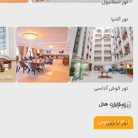
تور استانبول
تور آلانیا
تور مارماریس
تور آنکارا
تور بدروم
تور کوش آداسی
امکانات هتل
تور ازمیر
امکانات عمومی
تور ترابزون