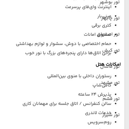
تور بوشهر
اینترنت وای‌فای پرسرعت
مینی‌بار
تور چابهار
کتری برقی
تور اصفهان
صندوق امانات
حمام اختصاصی با دوش، سشوار و لوازم بهداشتی
تور کیش
برخی اتاق‌ها دارای پنجره‌های بزرگ با نور خوب
امکانات هتل
تور ماسال
رستوران داخلی با منوی بین‌المللی
تور مشهد
کافی‌شاپ
پذیرش ۲۴ ساعته
تور قشم
سالن کنفرانس / اتاق جلسه برای مهمانان کاری
خدمات لاندری
تور شیراز
روم‌سرویس