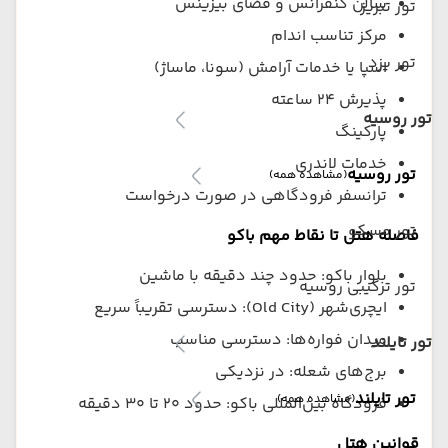
سالن کنفرانس و فضای بیزینس
تور تبریز
مرکز تناسب اندام
تور یزد
اسپا یا خدمات آرامش (سونا، ماساژ)
پذیرش ۲۴ ساعته
تور روسیه
پارکینگ
خدمات لاندری
تور روسیه
(مشاهده همه)
ترانسفر فرودگاهی در صورت درخواست
تور مسکو
فاصله هتل تا نقاط مهم باکو
بلوار باکو: حدود چند دقیقه با ماشین
تور ترکیبی روسیه
ایچری‌شهر (Old City): دسترسی تقریباً سریع
میدان فواره‌ها: دسترسی مناسب
تور تایلند
برج‌های شعله: در نزدیکی
تور تایلند
(مشاهده همه)
فرودگاه بین‌المللی باکو: حدود ۲۰ تا ۳۰ دقیقه
قوانین هتل