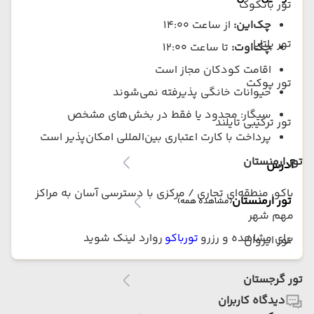
تور بانکوک
چک‌این:
از ساعت ۱۴:۰۰
تور پاتایا
چک‌اوت:
تا ساعت ۱۲:۰۰
اقامت کودکان مجاز است
تور پوکت
حیوانات خانگی پذیرفته نمی‌شوند
سیگار: محدود یا فقط در بخش‌های مشخص
تور ترکیبی تایلند
پرداخت با کارت اعتباری بین‌المللی امکان‌پذیر است
تور ارمنستان
آدرس
باکو، منطقه‌ای تجاری / مرکزی با دسترسی آسان به مراکز
تور ارمنستان
(مشاهده همه)
مهم شهر
برای مشاهده و رزرو
تورباکو
روارد لینک شوید
تور ایروان
تور گرجستان
دیدگاه کاربران