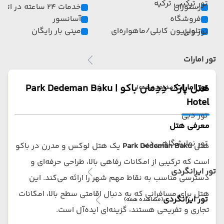
تور ترکیبی ترکیه
رستوران
خدمات 24 ساعته در اتاق
فروشگاه
آسانسور
تلویزیون کابلی/ماهواره‌ای
مینی بار رایگان
تور وان
تور امارات
هتل پارک دِدِمان باکو | Park Dedeman Baku
تور امارات
(مشاهده همه)
Hotel
تور دبی
معرفی هتل
تور نمایشگاهی دبی
هتل
Park Dedeman Baku
یک هتل لوکس و مدرن در باکو
است که ترکیبی از امکانات رفاهی بالا، طراحی حرفه‌ای و
تور ایرانگردی
دسترسی مناسب به نقاط مهم شهر را ارائه می‌کند. این
هتل برای مسافرانی که به دنبال اقامتی سطح بالا، امکانات
تور ایرانگردی
(مشاهده همه)
تجاری و تفریحی هستند، گزینه‌ای ایده‌آل است.