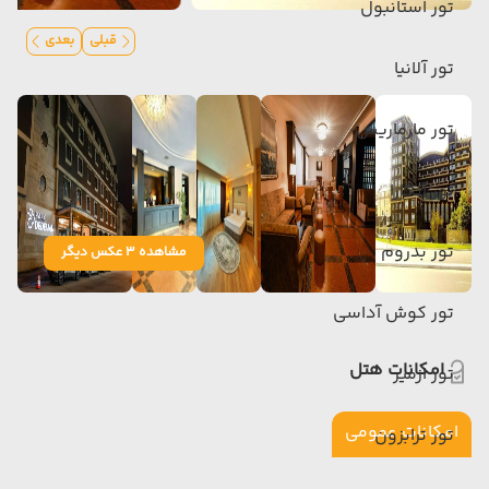
تور استانبول
قبلی
بعدی
تور آلانیا
تور مارماریس
تور آنکارا
تور بدروم
مشاهده 3 عکس دیگر
تور کوش آداسی
امکانات هتل
تور ازمیر
امکانات عمومی
تور ترابزون