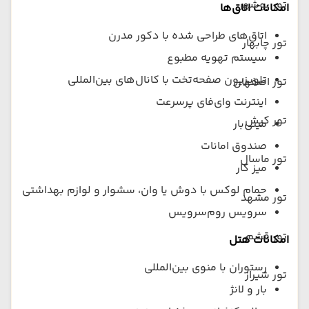
تور بوشهر
امکانات اتاق‌ها
اتاق‌های طراحی شده با دکور مدرن
تور چابهار
سیستم تهویه مطبوع
تلویزیون صفحه‌تخت با کانال‌های بین‌المللی
تور اصفهان
اینترنت وای‌فای پرسرعت
تور کیش
مینی‌بار
صندوق امانات
تور ماسال
میز کار
حمام لوکس با دوش یا وان، سشوار و لوازم بهداشتی
تور مشهد
سرویس روم‌سرویس
تور قشم
امکانات هتل
رستوران با منوی بین‌المللی
تور شیراز
بار و لانژ