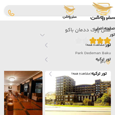
صفحه اصلی
هتل پارک ددمان باکو
تور
تور
(مشاهده همه)
Park Dedeman Baku
تور ترکیه
باکو
تور ترکیه
(مشاهده همه)
تور فتحیه
تور آنتالیا