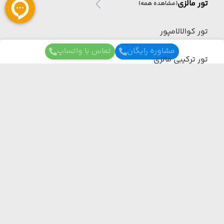
تور مالزی
(مشاهده همه)
تور کوالالامپور
مشاوره رایگان
تماس با واتساپ
تور ترکیبی مالزی
تور سنگاپور
تور شهرکرد
برای آگاهی از تور های لحظه آخری ما عضو شوید
تور چین
ما از هر مبدا و به هر مقصدی بهترین برنامه سفر
تور چین
رو برات میچینیم فقط کافیه شمارتو اینجا بزاری به
(مشاهده همه)
زودی با شما تماس می‌گیریم.
تور ترکیبی چین