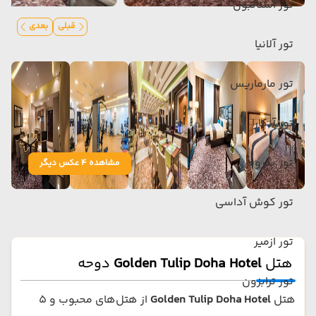
تور استانبول
قبلی
بعدی
تور آلانیا
تور مارماریس
تور آنکارا
تور بدروم
مشاهده 4 عکس دیگر
تور کوش آداسی
تور ازمیر
هتل
Golden Tulip Doha Hotel
دوحه
تور ترابزون
هتل
Golden Tulip Doha Hotel
از هتل‌های محبوب و ۵