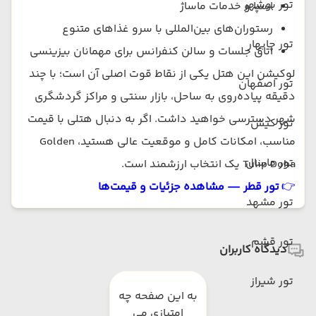
تور بوشهر
اسپا و خدمات ماساژ
رستوران‌های بین‌المللی با سرو غذاهای متنوع
تور چابهار
اتاق جلسات و سالن کنفرانس برای مهمانان بیزینسی
لوکیشن این هتل یکی از نقاط قوت اصلی آن است؛ با چند
تور اصفهان
دقیقه پیاده‌روی به ساحل، بازار سنتی و مراکز گردشگری
شهر دسترسی خواهید داشت. اگر به دنبال هتلی با قیمت
تور کیش
مناسب، امکانات کامل و موقعیت عالی هستید، Golden
تور ماسال
Tulip Doha یک انتخاب ارزشمند است.
👉
تور قطر — مشاهده جزئیات و قیمت‌ها
تور مشهد
تور قشم
دیدگاه کاربران
تور شیراز
به این صفحه چه
امتیازی می