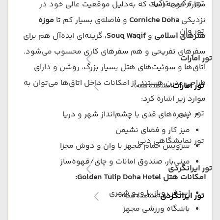
تور ترکیبی ترکیه
ستاره دوحه است که به‌دلیل موقعیت عالی خود در
نزدیکی
Corniche Doha
و فاصله‌ی بسیار کم تا
موزه
تور وان
هنرهای اسلامی
و
Souq Waqif
، گزینه‌ای ایده‌آل هم برای
سفرهای تفریحی و هم سفرهای کاری محسوب می‌شود.
تور امارات
اتاق‌ها و سوئیت‌های هتل بسیار بزرگ، روشن و دارای
طراحی مدرن هستند. از امکانات داخل اتاق‌ها می‌توان به
تور امارات
(مشاهده همه)
موارد زیر اشاره کرد:
تور دبی
پنجره‌های قدی با چشم‌انداز شهر و دریا
میز کار و فضای نشیمن
تور نمایشگاهی دبی
سرویس حمام مجهز با وان و دوش مجزا
مینی‌بار، صندوق امانات و چای/قهوه‌ساز
تور ایرانگردی
امکانات هتل Golden Tulip Doha Hotel:
استخر روباز با ویو شهری
تور ایرانگردی
(مشاهده همه)
باشگاه ورزشی مجهز