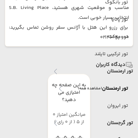
تور بانکوک
مناسب و موقعیت شهری هستید، S.B. Living Place
انتخاب بسیار خوبی است.
تور پاتایا
برای رزرو این هتل با آژانس سفر روشن تماس بگیرید:
تور پوکت
02146040000
تور ترکیبی تایلند
دیدگاه کاربران
تور ارمنستان
به این صفحه چه
تور ارمنستان
(مشاهده همه)
امتیازی می
دهید؟
تور ایروان
میانگین امتیاز 0
از 5 ( از 0 رای )
تور گرجستان