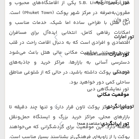
تور ترکیبی ترکیه
هتل S.B. Living Place یکی از اقامتگاه‌های محبوب و
مقرون‌به‌صرفه در مرکز شهر پوکت (Phuket Town) است.
تور وان
این هتل با طراحی ساده اما شیک، خدمات مناسب و
امکانات رفاهی کامل، انتخابی ایده‌آل برای مسافران
تور امارات
اقتصادی و افرادی است که به دنبال اقامت راحت در قلب
جزیره هستند. موقعیت مکانی عالی هتل باعث می‌شود
تور امارات
(مشاهده همه)
دسترسی آسانی به بازارها، مراکز خرید و جاذبه‌های
تور دبی
فرهنگی پوکت داشته باشید، در حالی که از شلوغی مناطق
ساحلی کمی دور خواهید بود.
تور نمایشگاهی دبی
موقعیت مکانی
تور ایرانگردی
هتل در مرکز پوکت تاون قرار دارد و تنها چند دقیقه تا
بازارهای محلی، مراکز خرید بزرگ و ایستگاه حمل‌ونقل
تور ایرانگردی
(مشاهده همه)
فاصله دارد. این موقعیت برای گردشگرانی که می‌خواهند
پوکت را از زاویه‌ای فرهنگی‌تر بشناسند بسیار مناسب است.