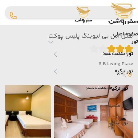
صفحه اصلی
هتل اس بی لیوینگ پلیس پوکت
تور
تور
(مشاهده همه)
S B Living Place
تور ترکیه
پوکت
تور ترکیه
(مشاهده همه)
تور فتحیه
تور آنتالیا