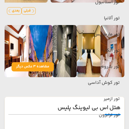
تور استانبول
قبلی
بعدی
تور آلانیا
تور مارماریس
تور آنکارا
تور بدروم
مشاهده 3 عکس دیگر
تور کوش آداسی
تور ازمیر
هتل اس بی لیوینگ پلیس
تور ترابزون