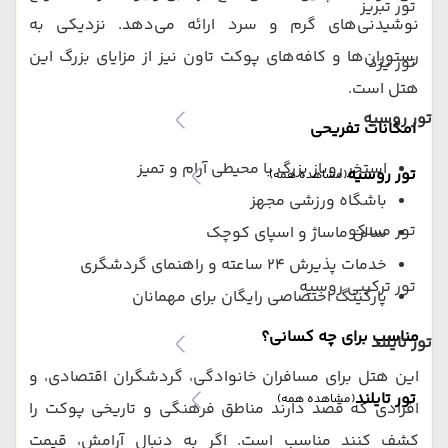
تور تبریز
نوشیدنی‌های گرم و سرد ارائه می‌دهد. نزدیکی به
رستوران‌ها و کافه‌های پوکت تاون نیز از مزایای بزرگ این
تور یزد
هتل است.
تور روسیه
امکانات تفریحی
استخر روباز بزرگ با محیطی آرام و تمیز
تور روسیه
(مشاهده همه)
باشگاه ورزشی مجهز
تور مسکو
سالن ماساژ و اسپای کوچک
خدمات پذیرش ۲۴ ساعته و راهنمای گردشگری
تور ترکیبی روسیه
پارکینگ اختصاصی رایگان برای مهمانان
مناسب برای چه کسانی؟
تور تایلند
این هتل برای مسافران خانوادگی، گردشگران اقتصادی، و
تور تایلند
(مشاهده همه)
افرادی که قصد دارند مناطق فرهنگی و تاریخی پوکت را
کشف کنند مناسب است. اگر به دنبال آرامش، قیمت