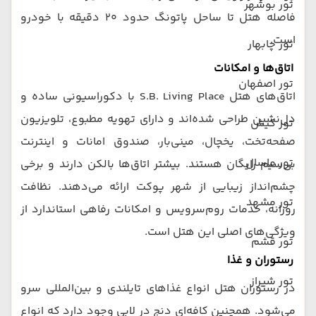
تور بوشهر
فاصله هتل تا ساحل پاتونگ حدود ۲۰ دقیقه با خودرو
است.
تور چابهار
اتاق‌ها و امکانات
تور اصفهان
اتاق‌های هتل S.B. Living Place با دکوراسیونی ساده و
دل‌نشین طراحی شده‌اند و دارای تهویه مطبوع، تلویزیون
تور کیش
صفحه‌تخت، یخچال، مینی‌بار، صندوق امانات و اینترنت
تور ماسال
بی‌سیم رایگان هستند. بیشتر اتاق‌ها بالکن دارند و برخی
چشم‌انداز زیبایی از شهر پوکت ارائه می‌دهند. نظافت
تور مشهد
روزانه، خدمات روم‌سرویس و امکانات رفاهی استاندارد از
ویژگی‌های اصلی این هتل است.
تور قشم
رستوران و غذا
تور شیراز
در رستوران هتل انواع غذاهای تایلندی و بین‌المللی سرو
می‌شود. همچنین کافه‌ای دنج در لابی وجود دارد که انواع