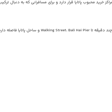
کز خرید محبوب پاتایا قرار دارد و برای مسافرانی که به دنبال تر
در جنوب پاتایا و نزدیک Thepprasit Road واقع شده است