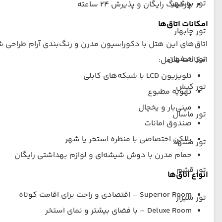
تور بوشهر
پارکینگ رایگان و پذیرش ۲۴ ساعته
امکانات اتاق‌ها
تور چابهار
اتاق‌های این هتل با دکوراسیون مدرن و رنگ‌بندی آرام طراحی شد
تور اصفهان
امکانات شامل:
تلویزیون LCD با شبکه‌های کابلی
تور کیش
تهویه مطبوع
مینی‌بار و یخچال
تور ماسال
صندوق امانات
بالکن اختصاصی با منظره استخر یا شهر
تور مشهد
حمام مدرن با دوش شیشه‌ای و لوازم بهداشتی رایگان
تور قشم
انواع اتاق‌ها
Superior Room – اقتصادی و راحت برای اقامت کوتاه
تور شیراز
Deluxe Room – با فضای بیشتر و نمای استخر