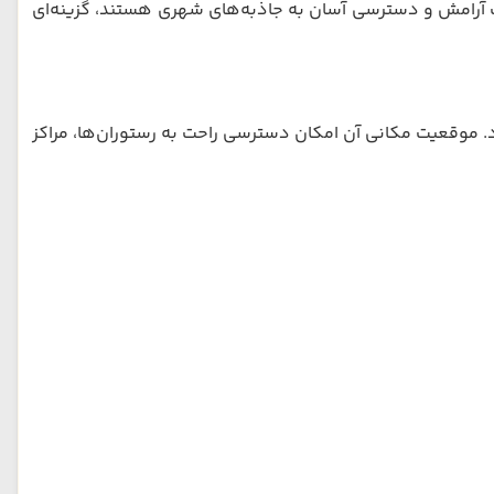
کیب آرامش و دسترسی آسان به جاذبه‌های شهری هستند، گزینه‌ای
؛ تنها چند دقیقه تا Walking Street، Bali Hai Pier و ساحل پاتایا فاصله دارد. موقعیت مکانی آن امکان دسترسی راحت به رستوران‌ها، مراکز