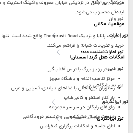
تور ترکیبی ترکیه
می‌کند. این هتل در نزدیکی خیابان معروف واکینگ استریت و مرا
ایده‌آل محسوب می‌شود.
تور وان
موقعیت مکانی
تور امارات
خرید و تفریحات شبانه را فراهم می‌کند.
تور امارات
(مشاهده همه)
امکانات هتل گرند اسسناریا
تور دبی
استخر روباز بزرگ با تراس آفتاب‌گیر
مرکز تناسب اندام و باشگاه مجهز
تور نمایشگاهی دبی
رستوران بین‌المللی با غذاهای تایلندی، آسیایی و غربی
بار کنار استخر و کافی‌شاپ
تور ایرانگردی
وای‌فای رایگان در سراسر مجموعه
خدمات ماساژ، خشکشویی و ترنسفر فرودگاهی
تور ایرانگردی
(مشاهده همه)
اتاق جلسه و امکانات برگزاری کنفرانس