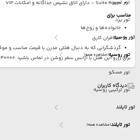
تور تبریز
Suite Room – دارای اتاق نشیمن جداگانه و امکانات VIP
مناسب برای
تور یزد
خانواده‌ها و زوج‌ها
تور روسیه
مسافران کاری
گردشگرانی که به دنبال هتلی مدرن با قیمت مناسب و مو
تور روسیه
(مشاهده همه)
برای رزرو این هتل با آژانس سفر روشن در تماس باشید 02146040000
تور مسکو
دیدگاه کاربران
تور ترکیبی روسیه
تور تایلند
تور تایلند
(مشاهده همه)