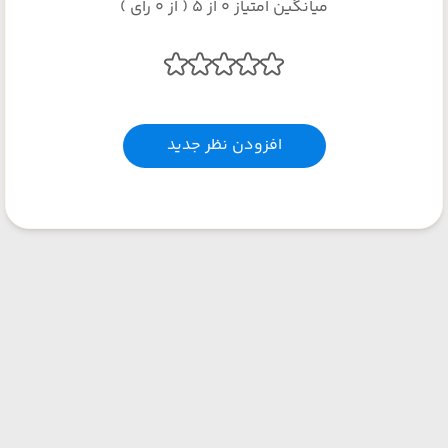
میانگین امتیاز 0 از 5 ( از 0 رای )
افزودن نظر جدید