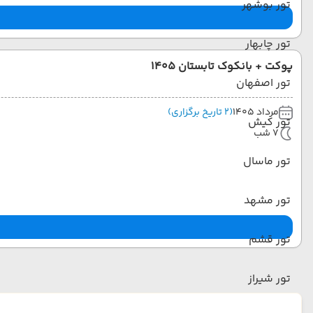
تور بوشهر
تور چابهار
پوکت + بانکوک تابستان 1405
تور اصفهان
مرداد 1405
(2 تاریخ برگزاری)
تور کیش
7 شب
تور ماسال
تور مشهد
تور قشم
تور شیراز