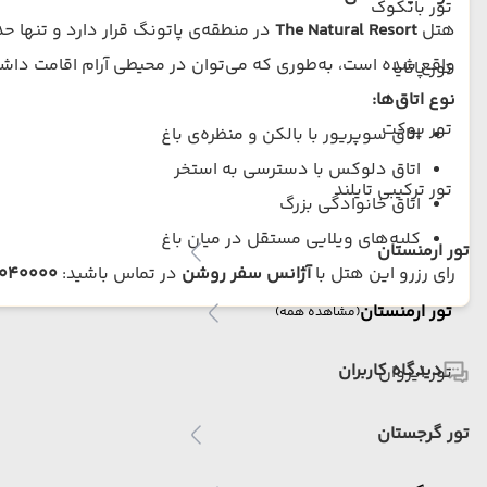
تور بانکوک
هتل
The Natural Resort
در منطقه‌ی پاتونگ قرار دارد و تنها ح
واقع شده است، به‌طوری که می‌توان در محیطی آرام اقامت د
تور پاتایا
نوع اتاق‌ها:
تور پوکت
اتاق سوپریور با بالکن و منظره‌ی باغ
اتاق دلوکس با دسترسی به استخر
تور ترکیبی تایلند
اتاق خانوادگی بزرگ
کلبه‌های ویلایی مستقل در میان باغ
تور ارمنستان
رای رزرو این هتل با
آژانس سفر روشن
در تماس باشید:
6040000
تور ارمنستان
(مشاهده همه)
دیدگاه کاربران
تور ایروان
تور گرجستان