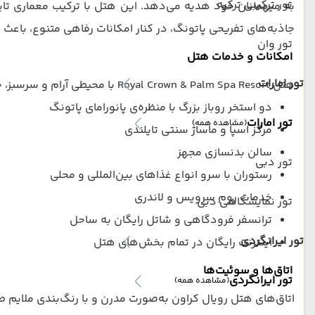
تور ترکیبی ترکیه
به میهمانان خود هدیه می‌دهد. این هتل با ترکیب معماری تای
جاذبه‌های تفریحی پاتونگ، در کنار امکانات رفاهی متنوع، باعث شد
تور وان
امکانات و خدمات هتل
تور امارات
هتل Royal Crown & Palm Spa Resort با محیطی آرام و سرسبز، خدماتی باکیفیت و امکانات متنوعی ارائه می‌دهد، از جمله:
دو استخر روباز بزرگ با منظره‌ی پانورامای پاتونگ
تور امارات
(مشاهده همه)
مرکز اسپا و ماساژ سنتی تایلندی
سالن بدنسازی مجهز
تور دبی
رستوران با سرو انواع غذاهای بین‌المللی و محلی
خدمات روم سرویس و لاندری
تور نمایشگاهی دبی
ترانسفر فرودگاهی و شاتل رایگان به ساحل
تور ایرانگردی
اینترنت رایگان در تمام بخش‌های هتل
اتاق‌ها و سوئیت‌ها
تور ایرانگردی
(مشاهده همه)
اتاق‌های هتل رویال کراون به‌صورت مدرن و با رنگ‌بندی ملایم ط