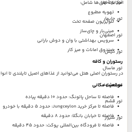
تور بوشهر
امکانات اتاق‌ها شامل:
تهویه مطبوع
تور چابهار
تلویزیون صفحه تخت
مینی‌بار و چای‌ساز
تور اصفهان
سرویس بهداشتی با وان و دوش بارانی
صندوق امانات و میز کار
تور کیش
رستوران و کافه
تور ماسال
در رستوران اصلی هتل می‌توانید از غذاهای اصیل تایلندی تا انوا
تور مشهد
موقعیت مکانی
فاصله تا ساحل پاتونگ: حدود ۱۰ دقیقه پیاده
تور قشم
فاصله تا مرکز خرید Jungceylon: حدود ۵ دقیقه با خودرو
فاصله تا خیابان بانگلا: حدود ۸ دقیقه
تور شیراز
فاصله تا فرودگاه بین‌المللی پوکت: حدود ۴۵ دقیقه