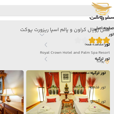
صفحه اصلی
هتل رویال کراون و پالم اسپا ریزورت پوکت
تور
تور
(مشاهده همه)
Royal Crown Hotel and Palm Spa Resort
تور ترکیه
پوکت
تور ترکیه
(مشاهده همه)
تور فتحیه
تور آنتالیا