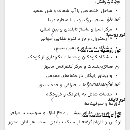
امکانات هتل:
تور تبریز
ساحل اختصاصی با آب شفاف و شن سفید
تور یزد
دو استخر بزرگ روباز با منظره دریا
مرکز اسپا و ماساژ تایلندی و بین‌المللی
تور روسیه
10 رستوران و بار با تنوع غذایی جهانی
باشگاه بدنسازی و زمین تنیس
تور روسیه
(مشاهده همه)
باشگاه کودکان و خدمات نگهداری از کودک
سالن جلسات و مرکز کنفرانس مجهز
تور مسکو
وای‌فای رایگان در فضاهای عمومی
تور ترکیبی روسیه
فروشگاه سوغات، صرافی و خدمات تور
خدمات شاتل به پاتونگ و فرودگاه
تور تایلند
اتاق‌ها و سوئیت‌ها:
هتل لمریدین دارای بیش از 400 اتاق و سوئیت با طراحی
تور تایلند
(مشاهده همه)
لوکس و الهام‌گرفته از سبک تایلندی است. هر اتاق مجهز