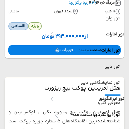
تور ترکیبی ترکیه
مرداد 1405
(4 تاریخ برگزاری)
11 شب
مبدا: تهران
ماهان
تور وان
ویژه
اقساطی
تور امارات
از
۲۹۳٬۰۰۰٬۰۰۰ تومان
جزییات تور
تور امارات
(مشاهده همه)
تور دبی
تور نمایشگاهی دبی
هتل لمریدین پوکت بیچ ریزورت
تور ایرانگردی
معرفی کلی:
هتل لمریدین پوکت بیچ ریزورت یکی از لوکس‌ترین و
تور ایرانگردی
(مشاهده همه)
شناخته‌شده‌ترین اقامتگاه‌های 5 ستاره جزیره پوکت است