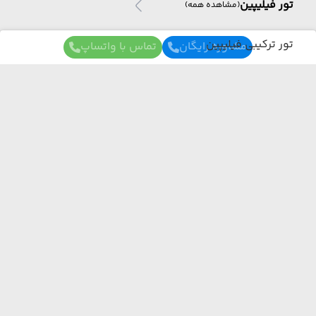
تور فیلیپین
(مشاهده همه)
تور ترکیبی فیلیپین
مشاوره رایگان
تماس با واتساپ
تور آفریقا
تور آفریقا
(مشاهده همه)
برای آگاهی از تور های لحظه آخری ما عضو شوید
تور آفریقای جنوبی
تور ژاپن
ما از هر مبدا و به هر مقصدی بهترین برنامه سفر
رو برات میچینیم فقط کافیه شمارتو اینجا بزاری به
زودی با شما تماس می‌گیریم.
تور ژاپن
(مشاهده همه)
تور ترکیبی ژاپن