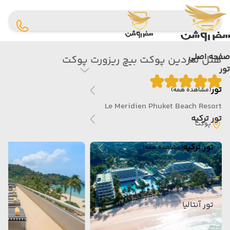
صفحه اصلی
هتل لمردین پوکت بیچ ریزورت پوکت
تور
تور
(مشاهده همه)
Le Meridien Phuket Beach Resort
تور ترکیه
پوکت
تور ترکیه
(مشاهده همه)
تور فتحیه
تور آنتالیا