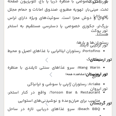
به بالکن خصوصی با منظره دریا یا باغ، تلویزیون صفحه
تور بانکوک
تخت، مینی‌بار، تهویه مطبوع، صندوق امانات و حمام مجلل
تور پاتایا
با وان و دوش مجزا است. سوئیت‌های ویژه دارای تراس
بزرگ‌تر، جکوزی خصوصی یا دسترسی مستقیم به استخر
تور پوکت
هستند.
رستوران‌ها و بارها:
تور ترکیبی تایلند
Portofino: رستوران ایتالیایی با غذاهای اصیل و محیط
رمانتیک
تور ارمنستان
Wang Warin: سرو غذاهای سنتی تایلندی با منظره
تور ارمنستان
(مشاهده همه)
خلیج
Ariake: رستوران ژاپنی با سوشی و تپانیاکی
تور ایروان
Tonson Bar & Restaurant: واقع در کنار استخر،
مناسب برای میان‌وعده و نوشیدنی‌های استوایی
تور گرجستان
Beach BBQ: سرو غذاهای دریایی تازه در ساحل