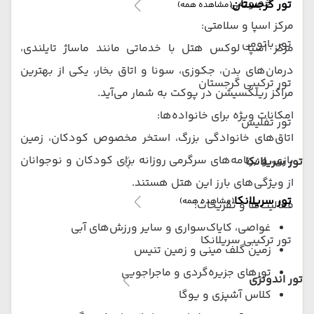
خصوصی
تور گرجستان
(مشاهده همه)
مرکز اسپا و سلامتی:
تور باتومی
مرکز اسپا لوکس هتل با خدماتی مانند ماساژ تایلندی،
درمان‌های بدن، جکوزی، سونا و اتاق بخار، یکی از بهترین
تور ترکیبی گرجستان
مراکز ریلکسیشن در پوکت به شمار می‌آید.
امکانات ویژه برای خانواده‌ها:
تور تفلیس
اتاق‌های خانوادگی بزرگ، استخر مخصوص کودکان، زمین
بازی، و برنامه‌های سرگرمی روزانه برای کودکان و نوجوانان
تور سریلانکا
از ویژگی‌های بارز این هتل هستند.
تور سریلانکا
(مشاهده همه)
فعالیت‌ها و تفریحات:
غواصی، کایاک‌سواری و سایر ورزش‌های آبی
تور ترکیبی سریلانکا
زمین گلف مینی و زمین تنیس
تورهای جزیره‌گردی و ماجراجویی
تور اندونزی
کلاس آشپزی و یوگا