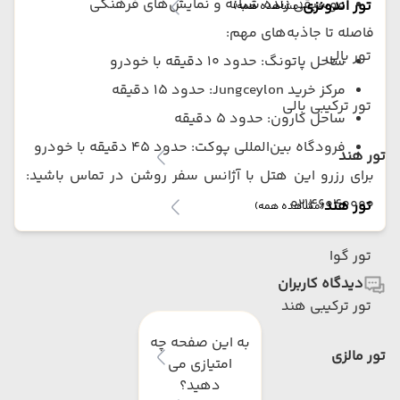
موسیقی زنده شبانه و نمایش‌های فرهنگی
تور اندونزی
(مشاهده همه)
فاصله تا جاذبه‌های مهم:
تور بالی
ساحل پاتونگ: حدود 10 دقیقه با خودرو
مرکز خرید Jungceylon: حدود 15 دقیقه
تور ترکیبی بالی
ساحل کارون: حدود 5 دقیقه
فرودگاه بین‌المللی پوکت: حدود 45 دقیقه با خودرو
تور هند
برای رزرو این هتل با آژانس سفر روشن در تماس باشید:
02146040000
تور هند
(مشاهده همه)
تور گوا
دیدگاه کاربران
تور ترکیبی هند
به این صفحه چه
تور مالزی
امتیازی می
دهید؟