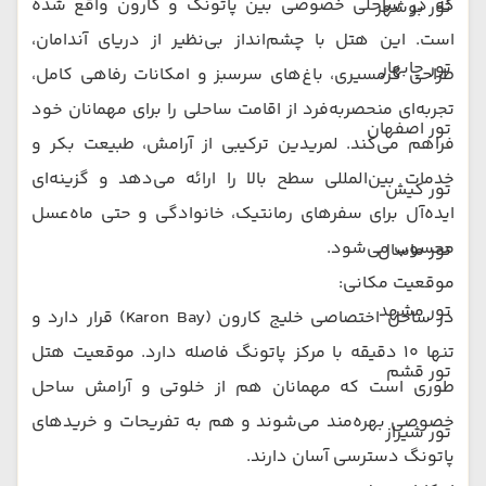
که در ساحلی خصوصی بین پاتونگ و کارون واقع شده
تور بوشهر
است. این هتل با چشم‌انداز بی‌نظیر از دریای آندامان،
تور چابهار
طراحی گرمسیری، باغ‌های سرسبز و امکانات رفاهی کامل،
تجربه‌ای منحصربه‌فرد از اقامت ساحلی را برای مهمانان خود
تور اصفهان
فراهم می‌کند. لمریدین ترکیبی از آرامش، طبیعت بکر و
خدمات بین‌المللی سطح بالا را ارائه می‌دهد و گزینه‌ای
تور کیش
ایده‌آل برای سفرهای رمانتیک، خانوادگی و حتی ماه‌عسل
محسوب می‌شود.
تور ماسال
موقعیت مکانی:
تور مشهد
در ساحل اختصاصی خلیج کارون (Karon Bay) قرار دارد و
تنها 10 دقیقه با مرکز پاتونگ فاصله دارد. موقعیت هتل
تور قشم
طوری است که مهمانان هم از خلوتی و آرامش ساحل
خصوصی بهره‌مند می‌شوند و هم به تفریحات و خریدهای
تور شیراز
پاتونگ دسترسی آسان دارند.