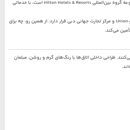
منحصربه‌فرد از آرامش، تجمل و چشم‌اندازهای فوق‌العاده از آسمان‌خراش‌های شهر را به میهمانان ارائه می‌دهد. این هتل که زیرمجموعه گروه بین‌المللی Hilton Hotels & Resorts است، با خدماتی
این هتل ۵ ستاره در نزدیکی بسیاری از مراکز دیدنی و تجاری دبی از جمله بازار طلا و ادویه، مرکز خرید سیتی سنتر دیره، ایستگاه مترو Union و مرکز تجارت جهانی دبی قرار دارد. از همین رو، چه برای
مین می‌کند.
نند. طراحی داخلی اتاق‌ها با رنگ‌های گرم و روشن، مبلمان
ند.