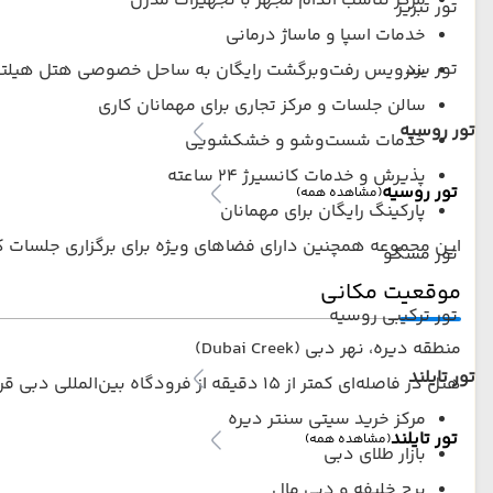
مرکز تناسب اندام مجهز با تجهیزات مدرن
تور تبریز
خدمات اسپا و ماساژ درمانی
تور یزد
سرویس رفت‌و‌برگشت رایگان به ساحل خصوصی هتل هیلتو
سالن جلسات و مرکز تجاری برای مهمانان کاری
تور روسیه
خدمات شست‌وشو و خشکشویی
پذیرش و خدمات کانسیرژ ۲۴ ساعته
تور روسیه
(مشاهده همه)
پارکینگ رایگان برای مهمانان
این مجموعه همچنین دارای فضاهای ویژه برای برگزاری جلسات کا
تور مسکو
موقعیت مکانی
تور ترکیبی روسیه
منطقه دیره، نهر دبی (Dubai Creek)
تور تایلند
هتل در فاصله‌ای کمتر از ۱۵ دقیقه از فرودگاه بین‌المللی دبی قرار دارد و دسترسی آسانی به مراکز مهم شهر از جمله:
مرکز خرید سیتی سنتر دیره
تور تایلند
(مشاهده همه)
بازار طلای دبی
برج خلیفه و دبی مال