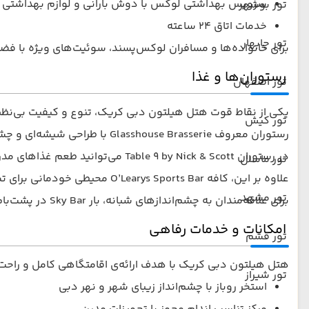
سرویس بهداشتی لوکس با دوش بارانی و لوازم بهداشتی ب
تور بوشهر
خدمات اتاق ۲۴ ساعته
تور چابهار
برای خانواده‌ها و مسافران لوکس‌پسند، سوئیت‌های ویژه با فضای
رستوران‌ها و غذا
تور اصفهان
یکی از نقاط قوت هتل هیلتون دبی کریک، تنوع و کیفیت بی‌نظیر
تور کیش
رستوران معروف Glasshouse Brasserie با طراحی شیشه‌ای و چشم‌انداز نهر دبی، غذاهای بین‌المللی و دریایی را با استفاده از تازه‌ترین مواد اولیه سرو می‌کند.
در رستوران Table 9 by Nick & Scott می‌توانید طعم غذاهای مدرن اروپایی را در محیطی آرام و شیک تجربه کنید.
تور ماسال
علاوه بر این، کافه O’Learys Sports Bar محیطی خودمانی برای تماشای مسابقات ورزشی، نوشیدنی‌های متنوع و میان‌وعده‌های آمریکایی فراهم کرده است.
تور مشهد
برای علاقه‌مندان به چشم‌اندازهای شبانه، بار Sky Bar در پشت‌بام هتل، با منظره‌ی پانورامای نهر و برج خلیفه، یکی از بهترین نقاط دبی برای گذراندن یک شب به‌یادماندنی است.
امکانات و خدمات رفاهی
تور قشم
هتل هیلتون دبی کریک با هدف ارائه‌ی اقامتگاهی کامل و راحت، 
تور شیراز
استخر روباز با چشم‌انداز زیبای شهر و نهر دبی