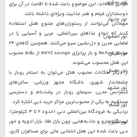
تور بوشهر
طراحی شده‌اند؛ این موضوع باعث شده تا اقامت در آن برای
دوستداران فیلم و هنر جذابیت ویژه‌ای داشته باشد.
تور چابهار
مهمانان می‌توانند از رستوران‌های متنوع هتل استفاده
کنند که انواع غذاهای بین‌المللی، عربی و آسیایی را در
تور اصفهان
فضایی مدرن و دل‌نشین سرو می‌کنند. همچنین کافه‌ی ۲۴
ساعته Re:fuel و بار پرانرژی WXYZ Lounge از نقاط محبوب
تور کیش
این هتل محسوب می‌شوند.
تور ماسال
از دیگر امکانات محبوب هتل می‌توان به استخر روباز با
چشم‌انداز شهری، باشگاه مجهز ورزشی، سالن‌های
تور مشهد
کنفرانس مدرن، سینمای روباز در پشت‌بام و دسترسی
مستقیم به یکی از محبوب‌ترین مراکز خرید دبی اشاره کرد.
تور قشم
نزدیکی به فرودگاه بین‌المللی دبی (حدود ۲ تا ۳ کیلومتر)،
ایستگاه مترو و جاذبه‌هایی چون بازار طلا، بازار ادویه و خور
تور شیراز
دبی باعث شده این هتل انتخابی عالی برای مسافران کاری،