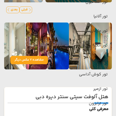
تور استانبول
قبلی
بعدی
تور آلانیا
تور مارماریس
تور آنکارا
تور بدروم
مشاهده 7 عکس دیگر
تور کوش آداسی
تور ازمیر
هتل آلوفت سیتی سنتر دیره دبی
تور ترابزون
معرفی کلی