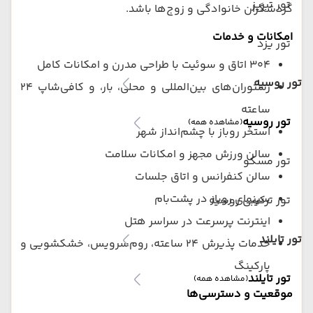
تور تبریز
گردشگران خانوادگی و زوج‌ها باشد.
امکانات و خدمات
تور یزد
304 اتاق و سوئیت با طراحی مدرن و امکانات کامل
تور روسیه
رستوران‌های بین‌المللی و محلی، بار، و کافی‌شاپ ۲۴
ساعته
تور روسیه
(مشاهده همه)
استخر روباز با چشم‌انداز شهر
سالن ورزش مجهز و امکانات سلامت
تور مسکو
سالن کنفرانس و اتاق جلسات
سینمای روباز در پشت‌بام
تور ترکیبی روسیه
اینترنت پرسرعت در سراسر هتل
تور تایلند
خدمات پذیرش ۲۴ ساعته، روم‌سرویس، خشکشویی و
پارکینگ
تور تایلند
(مشاهده همه)
موقعیت و دسترسی‌ها