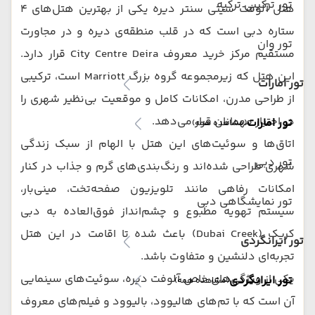
تور ترکیبی ترکیه
هتل آلوفت سیتی سنتر دیره یکی از بهترین هتل‌های ۴
ستاره دبی است که در قلب منطقه‌ی دیره و در مجاورت
تور وان
مستقیم مرکز خرید معروف City Centre Deira قرار دارد.
این هتل که زیرمجموعه گروه بزرگ Marriott است، ترکیبی
تور امارات
از طراحی مدرن، امکانات کامل و موقعیت بی‌نظیر شهری را
در اختیار مهمانان قرار می‌دهد.
تور امارات
(مشاهده همه)
اتاق‌ها و سوئیت‌های این هتل با الهام از سبک زندگی
تور دبی
شهری طراحی شده‌اند و رنگ‌بندی‌های گرم و جذاب در کنار
امکانات رفاهی مانند تلویزیون صفحه‌تخت، مینی‌بار،
تور نمایشگاهی دبی
سیستم تهویه مطبوع و چشم‌انداز فوق‌العاده به دبی
کریک (Dubai Creek) باعث شده تا اقامت در این هتل
تور ایرانگردی
تجربه‌ای دلنشین و متفاوت باشد.
یکی از ویژگی‌های خاص آلوفت دیره، سوئیت‌های سینمایی
تور ایرانگردی
(مشاهده همه)
آن است که با تم‌های هالیوود، بالیوود و فیلم‌های معروف