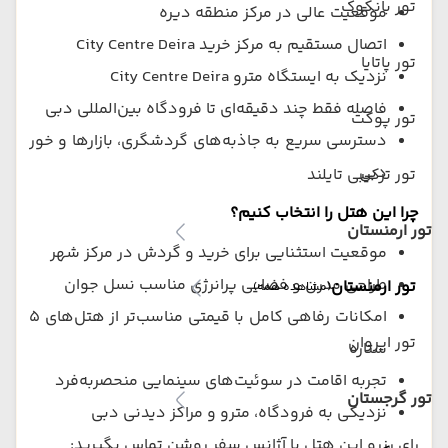
تور بانکوک
موقعیت عالی در مرکز منطقه دیره
اتصال مستقیم به مرکز خرید City Centre Deira
تور پاتایا
نزدیک به ایستگاه مترو City Centre Deira
فاصله فقط چند دقیقه‌ای تا فرودگاه بین‌المللی دبی
تور پوکت
دسترسی سریع به جاذبه‌های گردشگری، بازارها و خور
دبی
تور ترکیبی تایلند
چرا این هتل را انتخاب کنیم؟
تور ارمنستان
موقعیت استثنایی برای خرید و گردش در مرکز شهر
طراحی مدرن و فضایی پرانرژی مناسب نسل جوان
تور ارمنستان
(مشاهده همه)
امکانات رفاهی کامل با قیمتی مناسب‌تر از هتل‌های ۵
تور ایروان
ستاره
تجربه اقامت در سوئیت‌های سینمایی منحصربه‌فرد
تور گرجستان
نزدیکی به فرودگاه، مترو و مراکز دیدنی دبی
رای رزرو این هتل با آژانس سفر روشن تماس بگیرید: