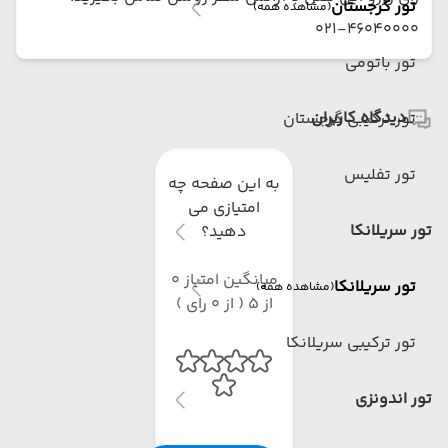
تور گرجستان
(مشاهده همه)
021-46040000
تور باتومی
دیدگاه کاربران
تور ترکیبی گرجستان
تور تفلیس
به این صفحه چه
امتیازی می
تور سریلانکا
دهید؟
میانگین امتیاز 0
تور سریلانکا
(مشاهده همه)
از 5 ( از 0 رای )
تور ترکیبی سریلانکا
تور اندونزی