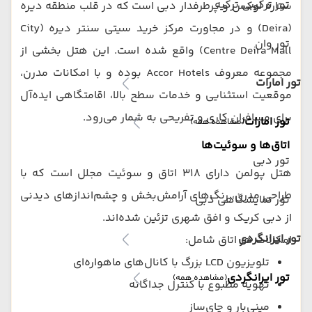
تور ترکیبی ترکیه
ستاره لوکس و پرطرفدار دبی است که در قلب منطقه دیره
(Deira) و در مجاورت مرکز خرید سیتی سنتر دیره (City
تور وان
Centre Deira Mall) واقع شده است. این هتل بخشی از
مجموعه معروف Accor Hotels بوده و با امکانات مدرن،
تور امارات
موقعیت استثنایی و خدمات سطح بالا، اقامتگاهی ایده‌آل
برای مسافران کاری و تفریحی به شمار می‌رود.
تور امارات
(مشاهده همه)
اتاق‌ها و سوئیت‌ها
تور دبی
هتل پولمن دارای ۳۱۸ اتاق و سوئیت مجلل است که با
طراحی مدرن، رنگ‌های آرامش‌بخش و چشم‌اندازهای دیدنی
تور نمایشگاهی دبی
از دبی کریک و افق شهری تزئین شده‌اند.
تور ایرانگردی
امکانات هر اتاق شامل:
تلویزیون LCD بزرگ با کانال‌های ماهواره‌ای
تور ایرانگردی
(مشاهده همه)
تهویه مطبوع با کنترل جداگانه
مینی‌بار و چای‌ساز