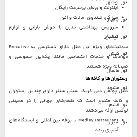
تور بوشهر
اینترنت وای‌فای پرسرعت رایگان
میز کار، صندوق امانات و اتو
تور چابهار
سرویس بهداشتی مدرن با دوش بارانی و لوازم
تور اصفهان
لوکس
سوئیت‌های ویژه این هتل دارای دسترسی به Executive
تور کیش
Lounge و خدمات اختصاصی مانند چک‌این خصوصی و
صبحانه ویژه هستند.
تور ماسال
رستوران‌ها و کافه‌ها
تور مشهد
هتل پولمن دبی کریک سیتی سنتر دارای چندین رستوران
و کافه متنوع است که طعم‌های جهانی را در محیطی
تور قشم
لوکس ارائه می‌دهند:
Medley Restaurant با بوفه بین‌المللی و ایستگاه‌های
تور شیراز
آشپزی زنده