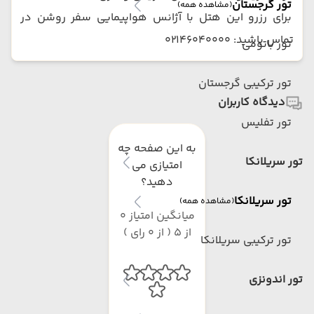
تور گرجستان
(مشاهده همه)
برای رزرو این هتل با آژانس هواپیمایی سفر روشن در
تماس باشید: 02146040000
تور باتومی
تور ترکیبی گرجستان
دیدگاه کاربران
تور تفلیس
به این صفحه چه
تور سریلانکا
امتیازی می
دهید؟
تور سریلانکا
(مشاهده همه)
میانگین امتیاز 0
از 5 ( از 0 رای )
تور ترکیبی سریلانکا
تور اندونزی