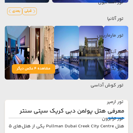
تور استانبول
قبلی
بعدی
تور آلانیا
تور مارماریس
تور آنکارا
تور بدروم
مشاهده 4 عکس دیگر
تور کوش آداسی
تور ازمیر
معرفی هتل پولمن دبی کریک سیتی سنتر
تور ترابزون
هتل Pullman Dubai Creek City Centre یکی از هتل‌های ۵