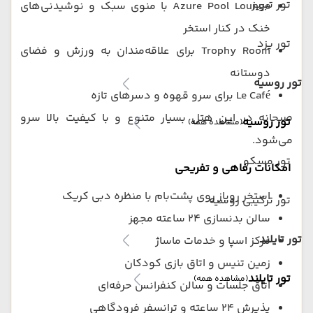
تور تبریز
Azure Pool Lounge با منوی سبک و نوشیدنی‌های
خنک در کنار استخر
تور یزد
Trophy Room برای علاقه‌مندان به ورزش و فضای
دوستانه
تور روسیه
Le Café برای سرو قهوه و دسرهای تازه
صبحانه در این هتل بسیار متنوع و با کیفیت بالا سرو
تور روسیه
(مشاهده همه)
می‌شود.
تور مسکو
امکانات رفاهی و تفریحی
استخر روباز روی پشت‌بام با منظره دبی کریک
تور ترکیبی روسیه
سالن بدنسازی ۲۴ ساعته مجهز
تور تایلند
مرکز اسپا و خدمات ماساژ
زمین تنیس و اتاق بازی کودکان
تور تایلند
(مشاهده همه)
اتاق جلسات و سالن کنفرانس حرفه‌ای
پذیرش ۲۴ ساعته و ترانسفر فرودگاهی