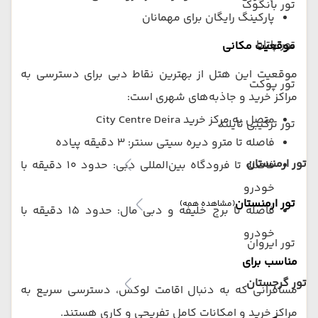
تور بانکوک
پارکینگ رایگان برای مهمانان
تور پاتایا
موقعیت مکانی
موقعیت این هتل از بهترین نقاط دبی برای دسترسی به
تور پوکت
مراکز خرید و جاذبه‌های شهری است:
متصل به مرکز خرید City Centre Deira
تور ترکیبی تایلند
فاصله تا مترو دیره سیتی سنتر: ۳ دقیقه پیاده
تور ارمنستان
فاصله تا فرودگاه بین‌المللی دبی: حدود ۱۰ دقیقه با
خودرو
تور ارمنستان
(مشاهده همه)
فاصله تا برج خلیفه و دبی مال: حدود ۱۵ دقیقه با
خودرو
تور ایروان
مناسب برای
تور گرجستان
مسافرانی که به دنبال اقامت لوکس، دسترسی سریع به
مراکز خرید و امکانات کامل تفریحی و کاری هستند.