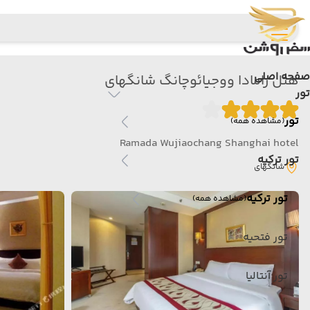
صفحه اصلی
هتل رامادا ووجیائوچانگ شانگهای
تور
تور
(مشاهده همه)
Ramada Wujiaochang Shanghai hotel
تور ترکیه
شانگهای
تور ترکیه
(مشاهده همه)
تور فتحیه
تور آنتالیا