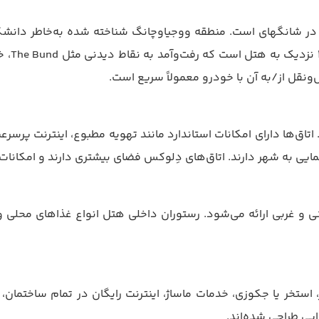
درس هتل در خیابان Huangxing شماره ۱۸۸۸، منطقه Yangpu در شانگهای است. منطقه ووجیاوچان
فاصله 
‌شوند. اتاق‌ها دارای امکانات استاندارد مانند تهویه مطبوع، اینترنت پ
یی به شهر دارند. اتاق‌های دِلوکس فضای بیشتری دارند و امکانات را
و غربی ارائه می‌شود. رستوران داخلی هتل انواع غذاهای محلی و ب
هز، استخر یا جکوزی، خدمات ماساژ، اینترنت رایگان در تمام ساخ
یی طراحی شده‌اند.