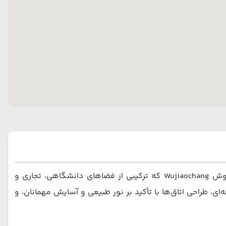
هتل Ramada Shanghai Wujiaochang یکی از گزینه‌های محبوب چهار ستاره در شرق شانگهای است، واقع در منطقه پرجنب‌وجوش Wujiaochang که ترکیبی از فضاهای دانشگاهی، تجاری و
، طراحی اتاق‌ها با تأکید بر نور طبیعی و آسایش مهمانان، و