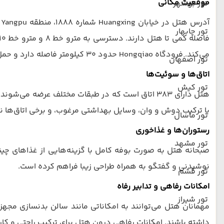
موقعیت مکانی
تور بوشهر
آ
تور چابهار
می‌کند. فرودگاه Hongqiao حدود ۳۰ کیلومتر فاصله دارد و حمل‌ونقل از/به آن با خودرو معمولاً سریع است.
تور اصفهان
اتاق‌ها و سوئیت‌ها
تور کیش
هتل دارای ۳۸۳ اتاق است که در طبقات مختلف عرضه می
یا ترکیب دوش و وان، وسایل بهداشتی مرغوب، و برخی اتاق‌ها نما
تور ماسال
رستوران‌ها و غذاخوری
تور مشهد
صبحانه هتل به صورت بوفه کامل با گزینه‌هایی از غذاهای چینی 
نوشیدنی و گفتگو به همراه طراحی زیبا فراهم کرده است.
تور قشم
امکانات رفاهی و تدابیر رفاه
تور شیراز
مهمانان هتل می‌توانند به امکاناتی مانند سالن بدنسازی مج
داشته باشند. امکانات رفاهی درون هتل برای ترکیب راحتی و کارا