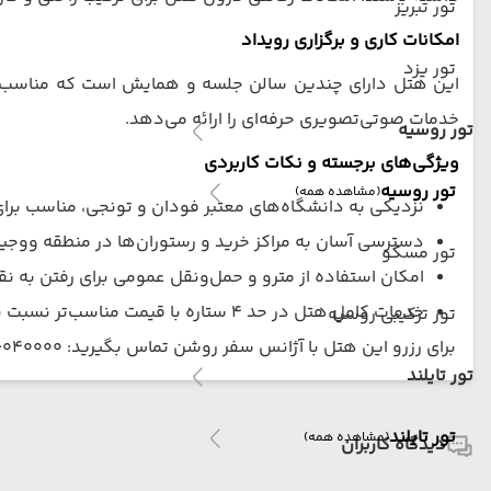
تور تبریز
امکانات کاری و برگزاری رویداد
تور یزد
این هتل دارای چندین سالن جلسه و همایش است که مناسب مل
خدمات صوتی‌تصویری حرفه‌ای را ارائه می‌دهد.
تور روسیه
ویژگی‌های برجسته و نکات کاربردی
تور روسیه
(مشاهده همه)
نزدیکی به دانشگاه‌های معتبر فودان و تونجی، مناسب برای
دسترسی آسان به مراکز خرید و رستوران‌ها در منطقه ووجی
تور مسکو
امکان استفاده از مترو و حمل‌ونقل عمومی برای رفتن به ن
خدمات کامل هتل در حد ۴ ستاره با قیمت مناسب‌تر نسبت به هتل‌های لوکس مرکزی
تور ترکیبی روسیه
برای رزرو این هتل با آژانس سفر روشن تماس بگیرید: 02146040000
تور تایلند
تور تایلند
(مشاهده همه)
دیدگاه کاربران