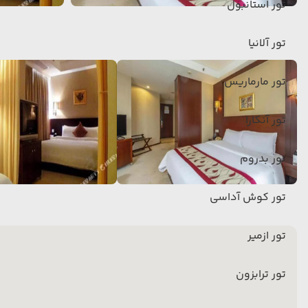
تور استانبول
تور آلانیا
تور مارماریس
تور آنکارا
تور بدروم
تور کوش آداسی
تور ازمیر
تور ترابزون