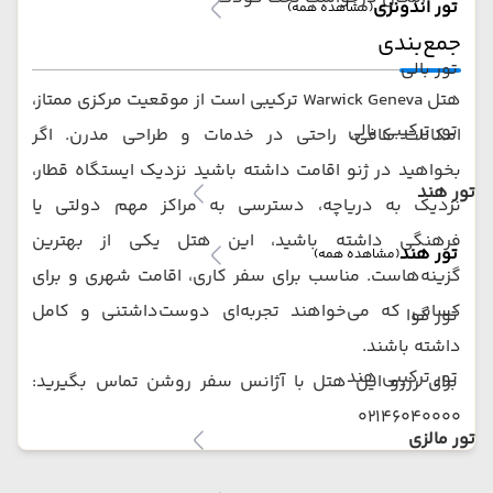
تور اندونزی
(مشاهده همه)
جمع‌بندی
تور بالی
هتل Warwick Geneva ترکیبی است از موقعیت مرکزی ممتاز،
تور ترکیبی بالی
امکانات کافی، راحتی در خدمات و طراحی مدرن. اگر
بخواهید در ژنو اقامت داشته باشید نزدیک ایستگاه قطار،
تور هند
نزدیک به دریاچه، دسترسی به مراکز مهم دولتی یا
فرهنگی داشته باشید، این هتل یکی از بهترین
تور هند
(مشاهده همه)
گزینه‌هاست. مناسب برای سفر کاری، اقامت شهری و برای
کسانی که می‌خواهند تجربه‌ای دوست‌داشتنی و کامل
تور گوا
داشته باشند.
تور ترکیبی هند
برای رزرو این هتل با آژانس سفر روشن تماس بگیرید:
02146040000
تور مالزی