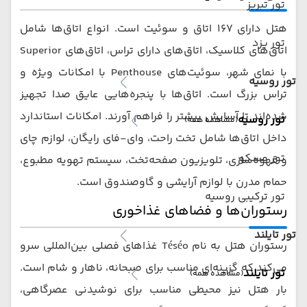
تور تبریز
هتل دارای ۱۶۷ اتاق و سوئیت است. انواع اتاق‌ها شامل
تور یزد
اتاق‌های کلاسیک، اتاق‌های دارای تراس، اتاق‌های Superior
با نمای شهر، سوئیت‌های Penthouse با امکانات ویژه و
تور روسیه
تراس بزرگ است. اتاق‌ها با پنجره‌هایی عایق صدا تجهیز
شده‌اند تا آسایش بیشتر را فراهم آورند. امکانات استاندارد
تور روسیه
(مشاهده همه)
داخل اتاق‌ها شامل تخت راحت، وای-فای رایگان، لوازم چای
تور مسکو
و قهوه‌سازی، تلویزیون صفحه‌تخت، سیستم تهویه مطبوع،
حمام مدرن با لوازم آرایشی و گاوصندوق است.
تور ترکیبی روسیه
رستوران‌ها و فضاهای غذاخوری
تور تایلند
رستوران هتل به نام Téséo غذاهای فصلی بین‌المللی سرو
می‌کند که گزینه‌ای مناسب برای صبحانه، ناهار و شام است.
تور تایلند
(مشاهده همه)
بار هتل نیز محیطی مناسب برای نوشیدنی عصرگاهی،