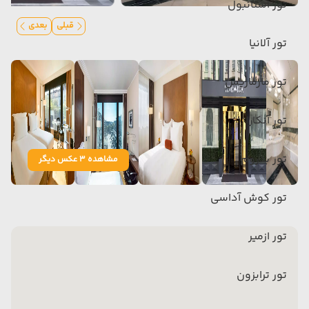
تور استانبول
قبلی
بعدی
تور آلانیا
تور مارماریس
تور آنکارا
تور بدروم
مشاهده 3 عکس دیگر
تور کوش آداسی
تور ازمیر
تور ترابزون