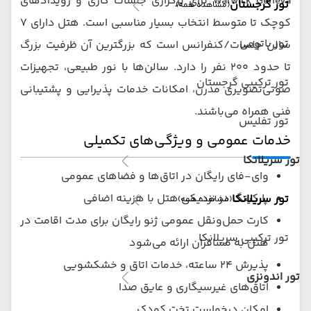
Warwick Geneva برای برگزاری جلسات کاری و رویدادهای
تور گرجستان
(مشاهده همه)
کوچک تا متوسط انتخاب بسیار مناسبی است. هتل دارای ۷
تور باتومی
سالن جلسات/کنفرانس است که بزرگترین آن ظرفیت بزرگ
تا حدود ۲۰۰ نفر را دارد. سالن‌ها با نور طبیعی، تجهیزات
تور ترکیبی گرجستان
صوتی‌تصویری مدرن، امکانات خدمات پذیرایی و پشتیبانی
فنی همراه می‌باشند.
تور تفلیس
خدمات عمومی و ویژگی‌های تکمیلی
تور سریلانکا
وای‌-فای رایگان در اتاق‌ها و فضاهای عمومی
پارکینگ در نزدیکی هتل با هزینه اضافی
تور سریلانکا
(مشاهده همه)
کارت حمل‌ونقل عمومی ژنو رایگان برای مدت اقامت در
تور ترکیبی سریلانکا
هتل به مسافران ارائه می‌شود
پذیرش ۲۴ ساعته، خدمات اتاق و خشکشویی
تور اندونزی
اتاق‌های غیرسیگاری و عایق صدا
امکان درخواست تخت کودک