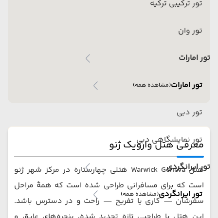
تور ترکیبی ترکیه
تور وان
تور امارات
تور امارات
(مشاهده همه)
تور دبی
تور نمایشگاهی دبی
معرفی هتل وارویک ژنو
تور ایرانگردی
هتل Warwick Geneva هتلی چهارستاره در مرکز شهر ژنو
است که برای مسافرانی طراحی شده است که همۀ مراحل
تور ایرانگردی
(مشاهده همه)
سفرشان — کاری یا تفریح — راحت و در دسترس باشد.
این هتل با طراحیی تازه تجدید شده، پنجره‌های عایق و