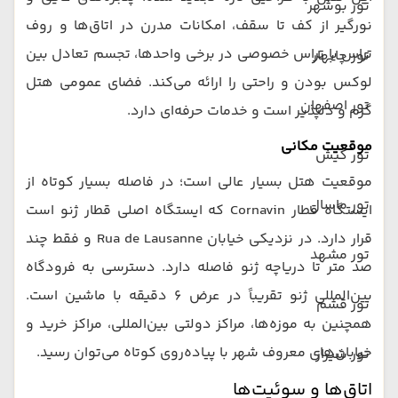
تور بوشهر
نورگیر از کف تا سقف، امکانات مدرن در اتاق‌ها و روف
تراس یا تراس خصوصی در برخی واحدها، تجسم تعادل بین
تور چابهار
لوکس بودن و راحتی را ارائه می‌کند. فضای عمومی هتل
تور اصفهان
گرم و دلپذیر است و خدمات حرفه‌ای دارد.
موقعیت مکانی
تور کیش
موقعیت هتل بسیار عالی است؛ در فاصله بسیار کوتاه از
تور ماسال
ایستگاه قطار Cornavin که ایستگاه اصلی قطار ژنو است
قرار دارد. در نزدیکی خيابان Rua de Lausanne و فقط چند
تور مشهد
صد متر تا دریاچه ژنو فاصله دارد. دسترسی به فرودگاه
بین‌المللی ژنو تقریباً در عرض ۶ دقیقه با ماشین است.
تور قشم
همچنین به موزه‌ها، مراکز دولتی بین‌المللی، مراکز خرید و
خیابان‌های معروف شهر با پیاده‌روی کوتاه می‌توان رسید.
تور شیراز
اتاق‌ها و سوئیت‌ها