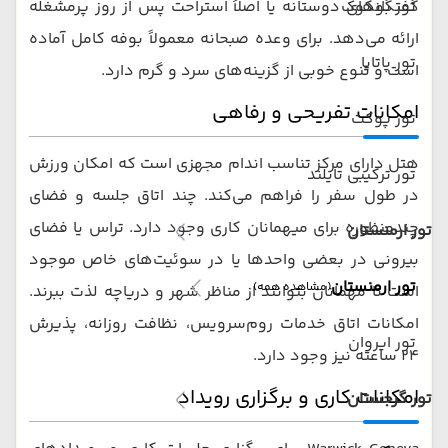
تور بانکوک
گفتگوهای دوستانه یا اصلاً استراحت پس از روز پرمشغله
ارائه می‌دهد. برای وعده صبحانه معمولاً بوفه کامل آماده
تور پاتایا
است و تنوع خوبی از گزینه‌های سرد و گرم دارد.
امکانات تفریحی و رفاهی
تور پوکت
هتل دارای مرکز تناسب اندام مجهزی است که امکان ورزش
تور ترکیبی تایلند
در طول سفر را فراهم می‌کند. چند اتاق جلسه و فضای
چندمنظوره برای میهمانان کاری وجود دارد. تراس یا فضای
تور ارمنستان
بیرونی در بعضی واحدها یا در سوئیت‌های خاص موجود
تور ارمنستان
(مشاهده همه)
است تا مهمانان بتوانند از مناظر شهر و دریاچه لذت ببرند.
امکانات اتاق خدمات روم‌سرویس، نظافت روزانه، پذیرش
تور ایروان
۲۴ ساعته نیز وجود دارد.
امکانات کاری و برگزاری رویداد
تور گرجستان