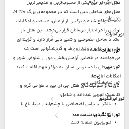
تور ترکیبی ترکیه
هتل جی ای بیچ یکی از محبوب‌ترین و قدیمی‌ترین
هتل‌های ساحلی دبی است که در مجموعه‌ی بزرگ
JA The
تور وان
Resort
واقع شده و ترکیبی از آرامش، طبیعت و امکانات
لوکس را در اختیار مهمانان قرار می‌دهد. این هتل در
تور امارات
امتداد ساحل خصوصی و شنی دبی قرار دارد و گزینه‌ای
عالی برای خانواده‌ها، زوج‌ها و گردشگرانی است که
تور امارات
(مشاهده همه)
می‌خواهند در فضایی آرامش‌بخش، دور از شلوغی شهر و
تور دبی
در عین حال با دسترسی آسان به مراکز مهم اقامت کنند.
امکانات اتاق‌ها:
تور نمایشگاهی دبی
اتاق‌ها و سوئیت‌های هتل جی ای بیچ با طراحی گرم و
کلاسیک تجهیز شده‌اند و شامل:
تور ایرانگردی
بالکن یا تراس اختصاصی با چشم‌انداز دریا، باغ یا
استخر
تور ایرانگردی
(مشاهده همه)
تلویزیون صفحه تخت