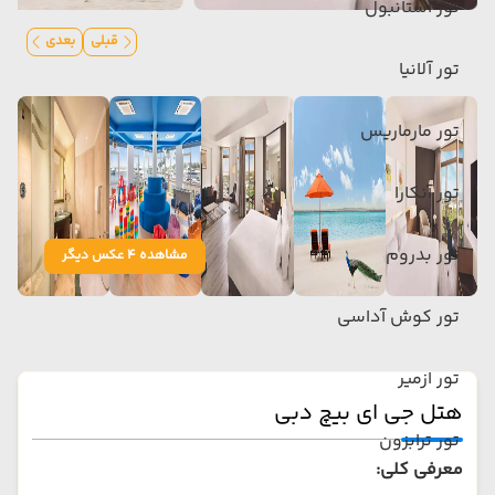
تور استانبول
قبلی
بعدی
تور آلانیا
تور مارماریس
تور آنکارا
تور بدروم
مشاهده 4 عکس دیگر
تور کوش آداسی
تور ازمیر
هتل جی ای بیچ دبی
تور ترابزون
معرفی کلی: