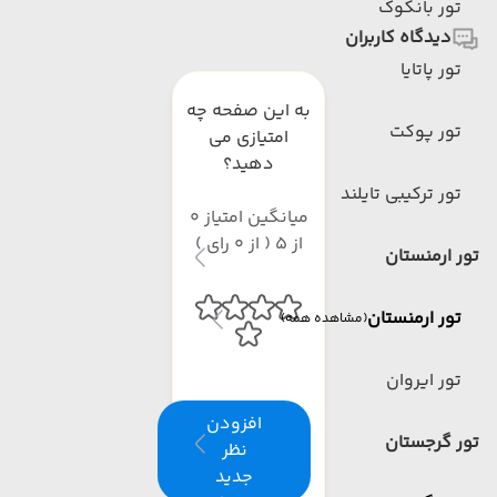
تور بانکوک
دیدگاه کاربران
تور پاتایا
به این صفحه چه
تور پوکت
امتیازی می
دهید؟
تور ترکیبی تایلند
میانگین امتیاز 0
از 5 ( از 0 رای )
تور ارمنستان
تور ارمنستان
(مشاهده همه)
تور ایروان
افزودن
تور گرجستان
نظر
جدید