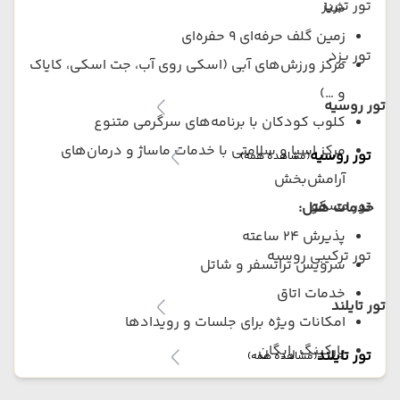
تور تبریز
شنا
زمین گلف حرفه‌ای ۹ حفره‌ای
تور یزد
مرکز ورزش‌های آبی (اسکی روی آب، جت اسکی، کایاک
و …)
تور روسیه
کلوب کودکان با برنامه‌های سرگرمی متنوع
مرکز اسپا و سلامتی با خدمات ماساژ و درمان‌های
تور روسیه
(مشاهده همه)
آرامش‌بخش
تور مسکو
خدمات هتل:
پذیرش ۲۴ ساعته
تور ترکیبی روسیه
سرویس ترانسفر و شاتل
خدمات اتاق
تور تایلند
امکانات ویژه برای جلسات و رویدادها
پارکینگ رایگان
تور تایلند
(مشاهده همه)