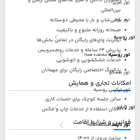
رستوران داخلی با سرو غذاهای سنتی ارمنی و
تور تبریز
بین‌المللی
تور یزد
کافی‌شاپ و بار با محیطی دوستانه
صبحانه روزانه متنوع و باکیفیت
تور روسیه
اینترنت وای‌فای رایگان در تمامی بخش‌ها
پذیرش ۲۴ ساعته و خدمات روم‌سرویس
تور روسیه
(مشاهده همه)
خدمات خشکشویی و اتوشویی
پارکینگ اختصاصی رایگان برای مهمانان
تور مسکو
امکانات تجاری و همایش
تور ترکیبی روسیه
سالن جلسه کوچک برای جلسات کاری
تور تایلند
امکان استفاده از خدمات چاپ و فکس
قوانین و شرایط اقامت
تور تایلند
(مشاهده همه)
ساعت ورود: از ۱۴:۰۰