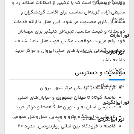
تور ترکیبی ترکیه
پایتخت ارمنستان است که با ترکیبی از امکانات استاندارد و
محیطی آرام، گزینه‌ای مناسب برای اقامت گردشگران و
تور وان
مسافران کاری محسوب می‌شود. این هتل با ارائه خدمات
دوستانه و قیمت مناسب، تجربه‌ای دلپذیر برای مهمانان
تور امارات
خود رقم می‌زند. موقعیت مکانی خوب هتل باعث شده تا
دسترسی آسانی به جاذبه‌های اصلی ایروان و مراکز خرید
تور امارات
(مشاهده همه)
داشته باشد.
تور دبی
موقعیت و دسترسی
تور نمایشگاهی دبی
قرار گرفته در نزدیکی مرکز شهر ایروان
فاصله کوتاه تا
میدان جمهوری
و خیابان‌های اصلی
تور ایرانگردی
دسترسی آسان به رستوران‌ها، کافه‌ها و مراکز خرید
نزدیکی به ایستگاه مترو و وسایل حمل‌ونقل عمومی
تور ایرانگردی
(مشاهده همه)
فاصله تا فرودگاه بین‌المللی زوارتنوتس: حدود ۲۰