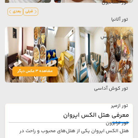
تور استانبول
قبلی
بعدی
تور آلانیا
تور مارماریس
تور آنکارا
تور بدروم
مشاهده 3 عکس دیگر
تور کوش آداسی
تور ازمیر
معرفی هتل الکس ایروان
تور ترابزون
هتل الکس ایروان یکی از هتل‌های محبوب و راحت در