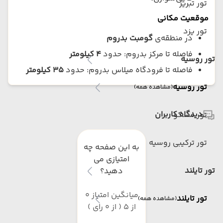
تور تبریز
موقعیت مکانی
تور یزد
در منطقه‌ی
گومبت بدروم
فاصله تا مرکز بدروم: حدود
۴ کیلومتر
تور روسیه
فاصله تا فرودگاه میلاس بدروم: حدود
۳۵ کیلومتر
تور روسیه
(مشاهده همه)
دیدگاه کاربران
تور مسکو
تور ترکیبی روسیه
به این صفحه چه
امتیازی می
تور تایلند
دهید؟
میانگین امتیاز 0
تور تایلند
(مشاهده همه)
از 5 ( از 0 رای )