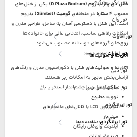
تور ترکیبی ترکیه
هتل دی پلازا بدروم (D Plaza Bodrum)
یکی از هتل‌های
محبوب
۴ ستاره
در منطقه‌ی
گومبت (Gümbet)
بدروم
تور وان
است. این هتل با دسترسی آسان به ساحل، طراحی مدرن و
امکانات رفاهی مناسب، انتخابی عالی برای خانواده‌ها،
تور امارات
زوج‌ها و گروه‌های دوستانه محسوب می‌شود.
تور امارات
(مشاهده همه)
اتاق‌ها و سوئیت‌ها
اتاق‌ها و سوئیت‌های هتل با دکوراسیون مدرن و رنگ‌های
تور دبی
آرامش‌بخش مجهز به امکانات زیر هستند:
بالکن یا تراس با چشم‌انداز استخر یا باغ
تور نمایشگاهی دبی
تهویه مطبوع
تور ایرانگردی
تلویزیون LCD با کانال‌های ماهواره‌ای
مینی‌بار
تور ایرانگردی
(مشاهده همه)
اینترنت وای‌فای رایگان
صندوق امانات