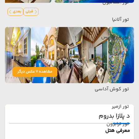
تور استانبول
قبلی
بعدی
تور آلانیا
تور مارماریس
تور آنکارا
تور بدروم
مشاهده 7 عکس دیگر
تور کوش آداسی
تور ازمیر
د پلازا بدروم
تور ترابزون
معرفی هتل