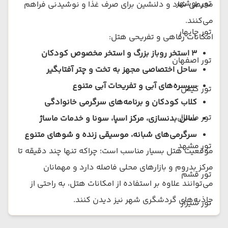
تور بوشهر
محیطی شاد و دلنشین برای صرف غذا و نوشیدنی فراهم
می‌کنند.
تور چابهار
امکانات رفاهی و تفریحی هتل:
۳ استخر روباز بزرگ و استخر مخصوص کودکان
تور اصفهان
ساحل اختصاصی مجهز به تخت و چتر آفتابگیر
سرسره‌های آبی و تفریحات آبی متنوع
تور کیش
کلاب کودکان و برنامه‌های سرگرمی خانوادگی
تور ماسال
سالن بدنسازی، مرکز اسپا، سونا و خدمات ماساژ
سرگرمی‌های شبانه، موسیقی زنده و شوهای متنوع
تور مشهد
موقعیت هتل بسیار مناسب است؛ چراکه تنها چند دقیقه تا
مرکز بدروم و بازارهای محلی فاصله دارد و مهمانان
تور قشم
می‌توانند علاوه بر استفاده از امکانات هتل، به راحتی از
جاذبه‌های گردشگری شهر نیز دیدن کنند.
تور شیراز