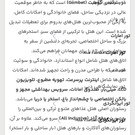
تور ترکیبی ترکیه
در منطقه‌ی
گومبت (Gümbet)
است که به خاطر موقعیت
عالی در نزدیکی ساحل، فضای خانوادگی و امکانات کامل،
تور وان
به یکی از محبوب‌ترین هتل‌های بدروم برای تعطیلات تبدیل
شده است. این هتل با ترکیبی از فضای سبز، استخرهای
تور امارات
بزرگ و ساحل اختصاصی، تجربه‌ای دلنشین از سفر به
سواحل دریای اژه را برای مهمانان فراهم می‌کند.
تور امارات
(مشاهده همه)
اتاق‌های هتل شامل انواع استاندارد، خانوادگی و سوئیت
تور دبی
هستند که با طراحی مدرن و راحت تجهیز شده‌اند. امکانات
اتاق‌ها شامل
اینترنت پرسرعت، تهویه مطبوع، تلویزیون
تور نمایشگاهی دبی
LCD، مینی‌بار، صندوق امانات، سرویس بهداشتی مجهز و
بالکن اختصاصی با چشم‌انداز باغ، استخر یا دریا
می‌باشد.
تور ایرانگردی
رستوران اصلی هتل غذاهای متنوع ترکی و بین‌المللی را
به‌صورت
بوفه آزاد (All Inclusive)
سرو می‌کند. علاوه بر آن،
تور ایرانگردی
(مشاهده همه)
رستوران‌های آلاکارت و بارهای هتل (بار ساحلی و بار استخر)