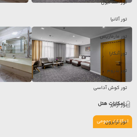
تور استانبول
تور آلانیا
تور مارماریس
تور آنکارا
تور بدروم
تور کوش آداسی
امکانات هتل
تور ازمیر
امکانات عمومی
تور ترابزون