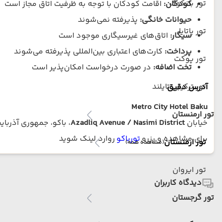
تور بانکوک
کودکان:
اقامت کودکان با توجه به ظرفیت اتاق مجاز است
حیوانات خانگی:
پذیرفته نمی‌شوند
تور پاتایا
سیگار:
اتاق‌های غیرسیگاری موجود است
پرداخت:
کارت‌های اعتباری بین‌المللی پذیرفته می‌شوند
تور پوکت
تخت اضافه:
در صورت درخواست امکان‌پذیر است
تور ترکیبی تایلند
آدرس دقیق
Metro City Hotel Baku
تور ارمنستان
خیابان
Azadliq Avenue / Nasimi District
، باکو، جمهوری آذربای
برای مشاهده و رزرو
تورباکو
روارد لینک شوید
تور ارمنستان
(مشاهده همه)
تور ایروان
دیدگاه کاربران
تور گرجستان