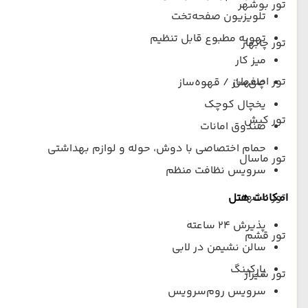
تور بوشهر
تلویزیون صفحه‌تخت
تهویه مطبوع قابل تنظیم
تور چابهار
میز کار
تور اصفهان
چای‌ساز / قهوه‌ساز
یخچال کوچک
تور کیش
صندوق امانات
حمام اختصاصی با دوش، حوله و لوازم بهداشتی
تور ماسال
سرویس نظافت منظم
تور مشهد
امکانات هتل
پذیرش ۲۴ ساعته
تور قشم
سالن نشیمن در لابی
پارکینگ
تور شیراز
سرویس روم‌سرویس