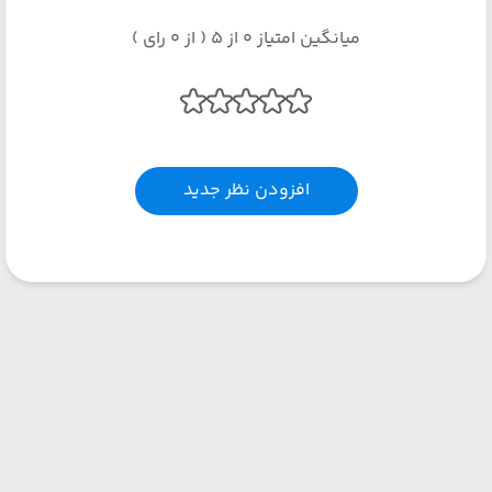
میانگین امتیاز 0 از 5 ( از 0 رای )
افزودن نظر جدید