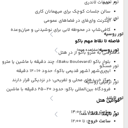
تور تبریز
خدمات لاندری
سالن جلسات کوچک برای میهمانان کاری
تور یزد
اینترنت وای‌فای در فضاهای عمومی
کافی‌شاپ در محوطه لابی برای نوشیدنی و میان‌وعده
تور روسیه
فاصله تا نقاط مهم باکو
تور روسیه
(مشاهده همه)
دسترسی به مترو باکو از درِ هتل
بلوار باکو (Baku Boulevard): چند دقیقه با ماشین یا مترو
تور مسکو
ایچری‌شهر (شهر قدیمی باکو): حدود 10–12 دقیقه
مرکز خرید‌های محلی و تفریحی: در نزدیکی قرار دارند
تور ترکیبی روسیه
فرودگاه بین‌المللی باکو: حدود 20–25 دقیقه با ماشین
تور تایلند
قوانین هتل
ساعت ورود:
از 14:00
تور تایلند
(مشاهده همه)
ساعت خروج:
تا 12:00