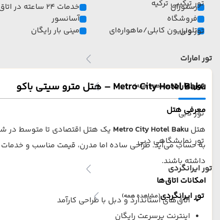
تور ترکیبی ترکیه
رستوران
خدمات 24 ساعته در اتاق
فروشگاه
آسانسور
تلویزیون کابلی/ماهواره‌ای
مینی بار رایگان
تور وان
تور امارات
Metro City Hotel Baku – هتل مترو سیتی باکو
تور امارات
(مشاهده همه)
معرفی هتل
تور دبی
هتل
Metro City Hotel Baku
یک هتل اقتصادی تا متوسط در شهر
تور نمایشگاهی دبی
به حساب می‌آید. طراحی ساده اما مدرن، قیمت مناسب و خدمات اس
داشته باشند.
تور ایرانگردی
امکانات اتاق‌ها
تور ایرانگردی
(مشاهده همه)
اتاق‌های استاندارد و دبل با طراحی کارآمد
اینترنت پرسرعت رایگان