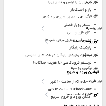
تور تبریز
رستوران با تراس و نمای زیبا
بار و اسنک‌بار
تور یزد
صبحانه بوفه (با هزینه جداگانه)
استخر روباز فصلی
تور روسیه
اتاق بازی و لابی
موسیقی زنده در برخی شب‌ها
تور روسیه
(مشاهده همه)
پارکینگ رایگان
تور مسکو
اینترنت وای‌فای رایگان در فضاهای عمومی
ترنسفر فرودگاهی (با هزینه جداگانه)
تور ترکیبی روسیه
قوانین ورود و خروج
تور تایلند
Check-in:
از ساعت ۱۲ ظهر
Check-out:
تا ساعت ۱۲ ظهر
تور تایلند
(مشاهده همه)
امکان ورود و خروج سریع