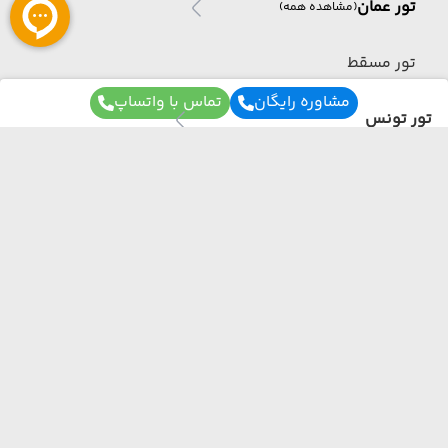
تور عمان
(مشاهده همه)
تور مسقط
مشاوره رایگان
تماس با واتساپ
تور تونس
تور تونس
(مشاهده همه)
تور تونس
برای آگاهی از تور های لحظه آخری ما عضو شوید
تور آذربایجان
ما از هر مبدا و به هر مقصدی بهترین برنامه سفر
تور آذربایجان
رو برات میچینیم فقط کافیه شمارتو اینجا بزاری به
(مشاهده همه)
زودی با شما تماس می‌گیریم.
تور باکو