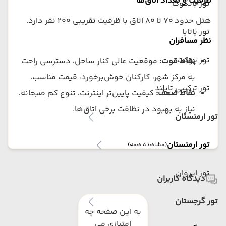
ظرفیت و تعداد اتاق‌ها
تور بانکوک
هتل حدود ۷۰ تا ۸۰ اتاق با ظرفیت تقریبی ۲۰۰ نفر دارد.
تور پاتایا
نظر مسافران
تور پوکت
نقاط قوت:
موقعیت عالی کنار ساحل، دسترسی راحت
به مرکز شهر، کارکنان خوش‌برخورد، قیمت مناسب.
تور ترکیبی تایلند
نقاط ضعف:
کیفیت پایین‌تر اینترنت، تنوع کم صبحانه،
نیاز به بهبود در نظافت برخی اتاق‌ها.
تور ارمنستان
تور ارمنستان
(مشاهده همه)
تور ایروان
دیدگاه کاربران
تور گرجستان
به این صفحه چه
امتیازی می