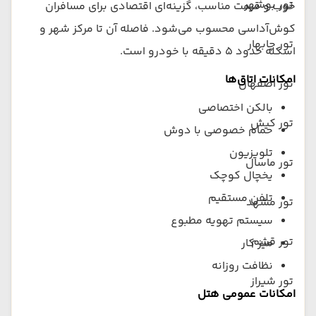
تور بوشهر
خوب و قیمت مناسب، گزینه‌ای اقتصادی برای مسافران
کوش‌آداسی محسوب می‌شود. فاصله آن تا مرکز شهر و
تور چابهار
اسکله حدود ۵ دقیقه با خودرو است.
امکانات اتاق‌ها
تور اصفهان
بالکن اختصاصی
تور کیش
حمام خصوصی با دوش
تلویزیون
تور ماسال
یخچال کوچک
تلفن مستقیم
تور مشهد
سیستم تهویه مطبوع
تور قشم
میز کار
نظافت روزانه
تور شیراز
امکانات عمومی هتل