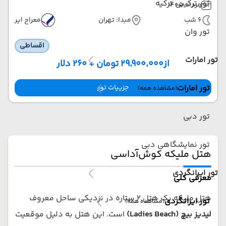
تور ترکیبی ترکیه
مرداد 1405
6 شب
مبدا: تهران
معراج ایر
تور وان
اقساطی
تور امارات
از
۲۹٬۹۰۰٬۰۰۰ تومان + ۲۶۰ دلار
جزییات تور
تور امارات
(مشاهده همه)
تور دبی
تور نمایشگاهی دبی
هتل ملیکه کوش‌آداسی
تور ایرانگردی
معرفی کلی
هتل ملیکه یک هتل ۲ ستاره در نزدیکی ساحل معروف
تور ایرانگردی
(مشاهده همه)
لیدیز بیچ (Ladies Beach)
است. این هتل به دلیل موقعیت