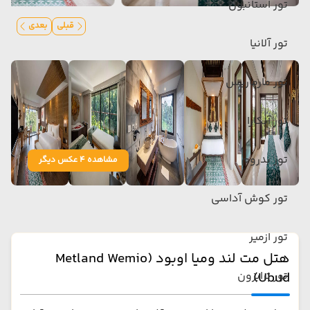
تور استانبول
قبلی
بعدی
تور آلانیا
تور مارماریس
تور آنکارا
تور بدروم
مشاهده 4 عکس دیگر
تور کوش آداسی
تور ازمیر
هتل مت لند ومیا اوبود (Metland Wemio
Ubud)
تور ترابزون