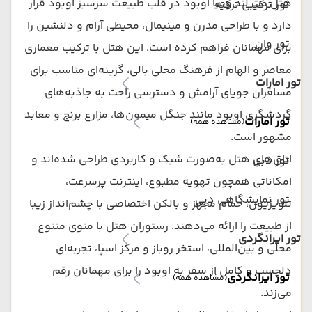
هتل مت لند ومیا اوبود در قلب طبیعت سرسبز اوبود قرار
تور ترکیبی ترکیه
دارد و با طراحی مدرن و مینیمال، محیطی آرام و دلنشین را
تور وان
برای مهمانان فراهم کرده است. این هتل با ترکیب معماری
معاصر و الهام از فرهنگ محلی بالی، گزینه‌ای مناسب برای
تور امارات
مسافران جویای آرامش و دسترسی راحت به جاذبه‌های
گردشگری اوبود مانند جنگل میمون‌ها، مزارع برنج و معابد
تور امارات
(مشاهده همه)
مشهور است.
اتاق‌های هتل به‌صورت شیک و کاربردی طراحی شده‌اند و
تور دبی
امکاناتی همچون تهویه مطبوع، اینترنت پرسرعت،
تور نمایشگاهی دبی
تلویزیون، حمام مجهز و بالکن اختصاصی با چشم‌انداز زیبا
از طبیعت را ارائه می‌دهند. رستوران هتل با منوی متنوع
تور ایرانگردی
محلی و بین‌المللی، استخر روباز و مرکز اسپا، تجربه‌ای
دلچسب و کامل از سفر به اوبود را برای مهمانان رقم
تور ایرانگردی
(مشاهده همه)
می‌زند.