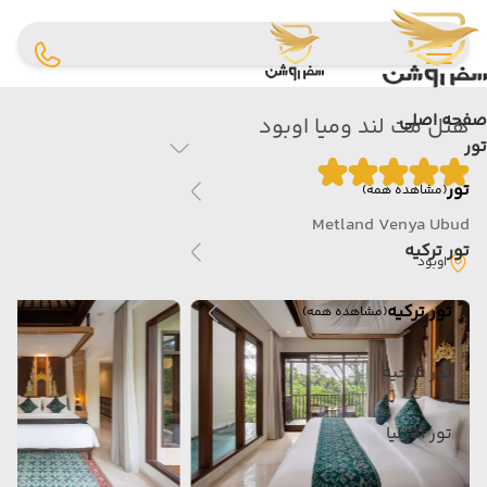
صفحه اصلی
هتل مت لند ومیا اوبود
تور
تور
(مشاهده همه)
Metland Venya Ubud
تور ترکیه
اوبود
تور ترکیه
(مشاهده همه)
تور فتحیه
تور آنتالیا