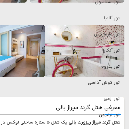
تور استانبول
تور آلانیا
تور مارماریس
تور آنکارا
تور بدروم
تور کوش آداسی
تور ازمیر
معرفی هتل گرند میراژ بالی
تور ترابزون
هتل
گرند میراژ ریزورت بالی
یک هتل 5 ستاره ساحلی لوکس در منطقه