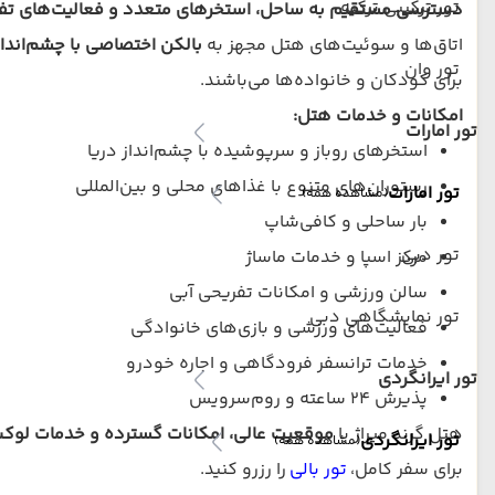
تور ترکیبی ترکیه
دسترسی مستقیم به ساحل، استخرهای متعدد و فعالیت‌های تف
اتاق‌ها و سوئیت‌های هتل مجهز به
بالکن اختصاصی با چشم‌انداز 
تور وان
برای کودکان و خانواده‌ها می‌باشند.
امکانات و خدمات هتل:
تور امارات
استخرهای روباز و سرپوشیده با چشم‌انداز دریا
رستوران‌های متنوع با غذاهای محلی و بین‌المللی
تور امارات
(مشاهده همه)
بار ساحلی و کافی‌شاپ
تور دبی
مرکز اسپا و خدمات ماساژ
سالن ورزشی و امکانات تفریحی آبی
تور نمایشگاهی دبی
فعالیت‌های ورزشی و بازی‌های خانوادگی
خدمات ترانسفر فرودگاهی و اجاره خودرو
تور ایرانگردی
پذیرش 24 ساعته و روم‌سرویس
هتل گرند میراژ با
موقعیت عالی، امکانات گسترده و خدمات لو
تور ایرانگردی
(مشاهده همه)
برای سفر کامل،
تور بالی
را رزرو کنید.