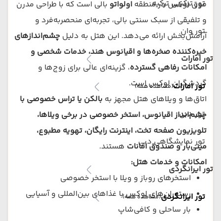
تور ترکیبی ترکیه
فوق لوکس در منطقه
اولواتو
بالی است که با طراحی مدرن
و تلفیقی از سبک سنتی بالی، تجربه‌ای منحصربه‌فرد و
تور وان
آرامش‌بخش ارائه می‌دهد. این هتل به دلیل
چشم‌اندازهای
خیره‌کننده صخره‌ها و اقیانوس هند، خدمات شخصی و
تور امارات
امکانات رفاهی گسترده
، گزینه‌ای عالی برای زوج‌ها و
گردشگران لوکس است.
تور امارات
(مشاهده همه)
اتاق‌ها و ویلاهای هتل مجهز به
بالکن یا تراس خصوصی با
تور دبی
چشم‌انداز اقیانوس، استخر خصوصی در برخی ویلاها،
تلویزیون صفحه تخت، اینترنت رایگان، تهویه مطبوع،
تور نمایشگاهی دبی
مینی‌بار و صندوق امانات
هستند.
امکانات و خدمات هتل:
تور ایرانگردی
استخرهای روباز و ویلا با استخر خصوصی
رستوران‌های لوکس با غذاهای بین‌المللی و آسیایی
تور ایرانگردی
(مشاهده همه)
بار ساحلی و کافی‌شاپ