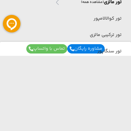
تور مالزی
(مشاهده همه)
تور کوالالامپور
تور ترکیبی مالزی
مشاوره رایگان
تماس با واتساپ
تور سنگاپور
تور شهرکرد
تور چین
برای آگاهی از تور های لحظه آخری ما عضو شوید
تور چین
(مشاهده همه)
ما از هر مبدا و به هر مقصدی بهترین برنامه سفر
تور ترکیبی چین
رو برات میچینیم فقط کافیه شمارتو اینجا بزاری به
زودی با شما تماس می‌گیریم.