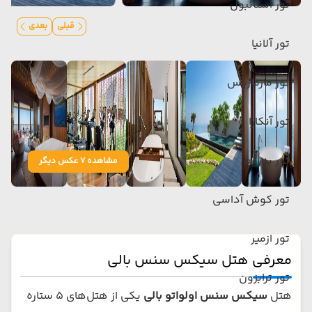
تور استانبول
قبلی
بعدی
تور آلانیا
تور مارماریس
تور آنکارا
تور بدروم
مشاهده 7 عکس دیگر
تور کوش آداسی
تور ازمیر
معرفی هتل سیکس سنس بالی
تور ترابزون
هتل
سیکس سنس اولواتو بالی
یکی از هتل‌های 5 ستاره