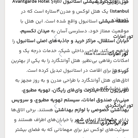
هتل
آوانتگارد شیشلی استانبول (Avantgarde Hotel Şişli
تور ترکیبی ترکیه
Istanbul)
یک هتل لوکس و مدرن4ستاره است که در
تور وان
منطقه شیشلی
استانبول واقع شده است. این هتل با
موقعیت ممتاز خود، دسترسی آسان به
میدان تکسیم،
تور امارات
خیابان استقلال، مراکز خرید و جاذبه‌های اصلی استانبول
را
فراهم می‌کند. طراحی داخلی شیک، خدمات درجه یک و
تور امارات
(مشاهده همه)
امکانات رفاهی بی‌نظیر، هتل آوانتگارد را به یکی از بهترین
گزینه‌ها برای اقامت در استانبول تبدیل کرده است.
تور دبی
اتاق‌های هتل آوانتگارد با طراحی مدرن و به روز مجهز به
تور نمایشگاهی دبی
تلویزیون LCD، اینترنت وای‌فای رایگان، تهویه مطبوع،
مینی‌بار، صندوق امانات، سیستم تهویه مطبوع، و سرویس
تور ایرانگردی
بهداشتی خصوصی با لوازم بهداشتی
هستند. برخی اتاق‌ها
دارای
چشم‌انداز زیبای شهر
یا خیابان‌های اطراف هستند و
تور ایرانگردی
(مشاهده همه)
سوئیت‌های لوکس نیز برای مهمانانی که به فضای بیشتر