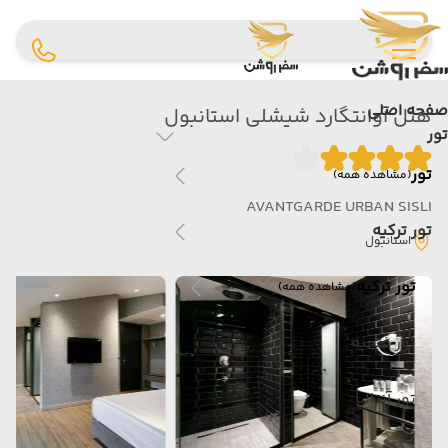
صفحه اصلی
هتل آوانتگارد شیشلی استانبول
تور
تور
(مشاهده همه)
AVANTGARDE URBAN SISLI
تور ترکیه
استانبول
تور ترکیه
(مشاهده همه)
تور فتحیه
تور آنتالیا