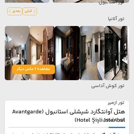
تور استانبول
قبلی
بعدی
تور آلانیا
تور مارماریس
تور آنکارا
تور بدروم
مشاهده 6 عکس دیگر
تور کوش آداسی
تور ازمیر
هتل آوانتگارد شیشلی استانبول (Avantgarde
تور ترابزون
Hotel Şişli Istanbul)