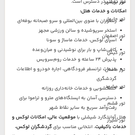
نیاز دارند، در دسترس است.
تور بوشهر
امکانات و خدمات هتل:
تور چابهار
رستوران با منوی بین‌المللی و سرو صبحانه بوفه‌ای
استخر سرپوشیده و سالن ورزشی مجهز
تور اصفهان
اسپای لوکس، خدمات ماساژ و سونا
کافی‌شاپ و بار برای نوشیدنی و میان‌وعده
تور کیش
پذیرش ۲۴ ساعته و خدمات روم‌سرویس
خدمات ترانسفر فرودگاهی، اجاره خودرو و اطلاعات
تور ماسال
گردشگری
تور مشهد
خشکشویی و خدمات خانه‌داری روزانه
دسترسی آسان به ایستگاه‌های مترو و تراموا برای
تور قشم
رفت‌وآمد سریع به سایر نقاط شهر
هتل آوانتگارد شیشلی با
موقعیت عالی، امکانات لوکس و
تور شیراز
خدمات باکیفیت
، انتخابی مناسب برای
گردشگران لوکس،