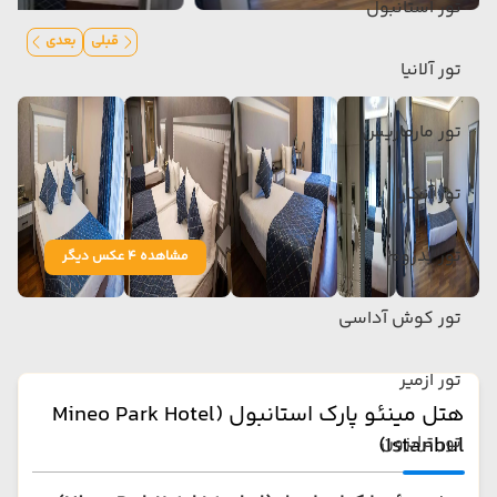
تور استانبول
قبلی
بعدی
تور آلانیا
تور مارماریس
تور آنکارا
تور بدروم
مشاهده 4 عکس دیگر
تور کوش آداسی
تور ازمیر
هتل مینئو پارک استانبول (Mineo Park Hotel
Istanbul)
تور ترابزون