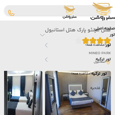
صفحه اصلی
هتل مینئو پارک هتل استانبول
تور
تور
(مشاهده همه)
MINEO PARK
تور ترکیه
استانبول
تور ترکیه
(مشاهده همه)
تور فتحیه
تور آنتالیا