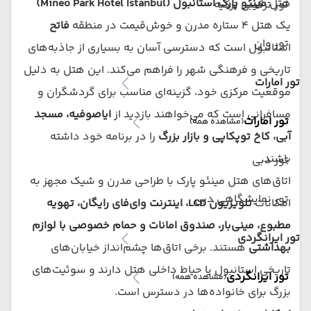
هتل
مینئو پارک استانبول (Mineo Park Hotel Istanbul)
تور ترکیبی ترکیه
یک هتل ۴ ستاره مدرن و خوش‌قیمت در منطقه
فاتح
تور وان
استانبول است که دسترسی آسان به بسیاری از جاذبه‌های
تاریخی و فرهنگی شهر را فراهم می‌کند. این هتل به دلیل
تور امارات
موقعیت مرکزی خود، گزینه‌ای مناسب برای گردشگران و
مسافرانی است که می‌خواهند بازدید از
ایاصوفیه، مسجد
تور امارات
(مشاهده همه)
آبی، کاخ توپکاپی و بازار بزرگ
را در برنامه خود داشته
باشند.
تور دبی
اتاق‌های هتل مینئو پارک با طراحی مدرن و شیک مجهز به
تور نمایشگاهی دبی
امکانات
تلویزیون LCD، اینترنت وای‌فای رایگان، تهویه
مطبوع، مینی‌بار، صندوق امانات و حمام خصوصی با لوازم
تور ایرانگردی
بهداشتی
هستند. برخی اتاق‌ها چشم‌انداز خیابان‌های
تاریخی استانبول یا حیاط داخلی هتل دارند و سوئیت‌های
تور ایرانگردی
(مشاهده همه)
بزرگ برای خانواده‌ها در دسترس است.